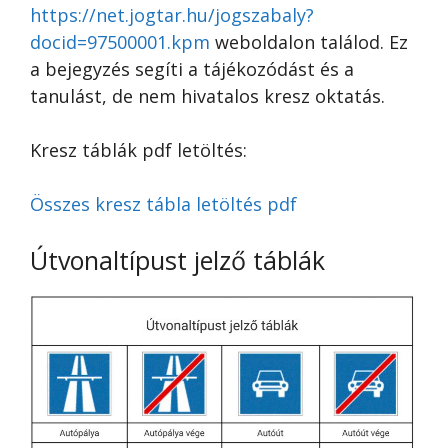
https://net.jogtar.hu/jogszabaly?
docid=97500001.kpm
weboldalon találod. Ez
a bejegyzés segíti a tájékozódást és a
tanulást, de nem hivatalos kresz oktatás.
Kresz táblák pdf letöltés:
Összes kresz tábla letöltés pdf
Útvonaltípust jelző táblák