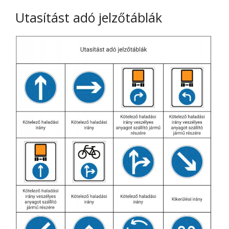
Utasítást adó jelzőtáblák