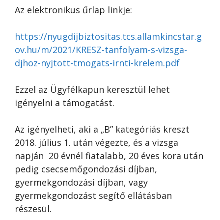
Az elektronikus űrlap linkje:
https://nyugdijbiztositas.tcs.allamkincstar.g
ov.hu/m/2021/KRESZ-tanfolyam-s-vizsga-
djhoz-nyjtott-tmogats-irnti-krelem.pdf
Ezzel az Ügyfélkapun keresztül lehet
igényelni a támogatást.
Az igényelheti, aki a „B” kategóriás kreszt
2018. július 1. után végezte, és a vizsga
napján 20 évnél fiatalabb, 20 éves kora után
pedig csecsemőgondozási díjban,
gyermekgondozási díjban, vagy
gyermekgondozást segítő ellátásban
részesül.