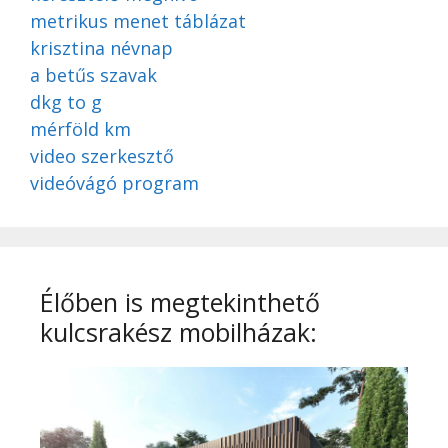
metrikus menet táblázat
krisztina névnap
a betűs szavak
dkg to g
mérföld km
video szerkesztő
videóvágó program
Élőben is megtekinthető
kulcsrakész mobilházak: