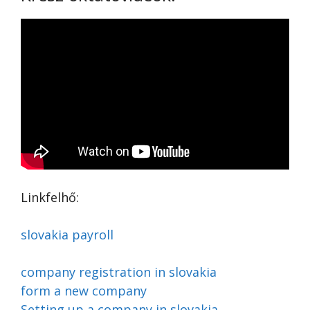
Linkfelhő:
slovakia payroll
company registration in slovakia
form a new company
Setting up a company in slovakia