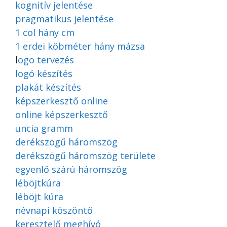
kognitív jelentése
pragmatikus jelentése
1 col hány cm
1 erdei köbméter hány mázsa
l
ogo tervezés
logó készítés
plakát készítés
képszerkesztő online
online képszerkesztő
uncia gramm
derékszögű háromszög
derékszögű háromszög területe
egyenlő szárú háromszög
léböjtkúra
léböjt kúra
névnapi köszöntő
keresztelő meghívó