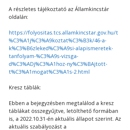
A részletes tájékoztató az Államkincstár
oldalán:
https://folyositas.tcs.allamkincstar.gov.hu/t
%C3%A1j%C3%A9koztat%C3%B3k/46-a-
k%C3%B6zleked%C3%A9si-alapismeretek-
tanfolyam-%C3%A9s-vizsga-
d%C3%ADj%C3%A1hoz-ny%C3%BAjtott-
t%C3%A1mogat%C3%A1s-2.html
Kresz táblák:
Ebben a bejegyzésben megtalálod a kresz
táblákat összegyűjtve, letölthető formában
is, a 2022.10.31-én aktuális állapot szerint. Az
aktuális szabályozást a