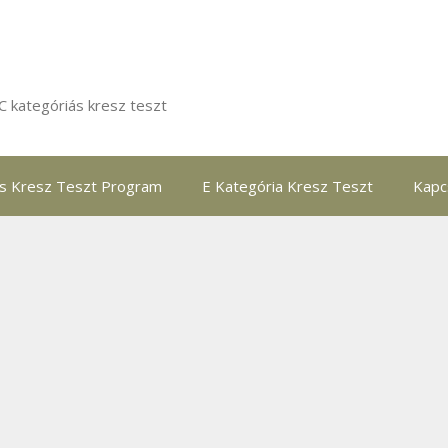
C kategóriás kresz teszt
ás Kresz Teszt Program
E Kategória Kresz Teszt
Kapc