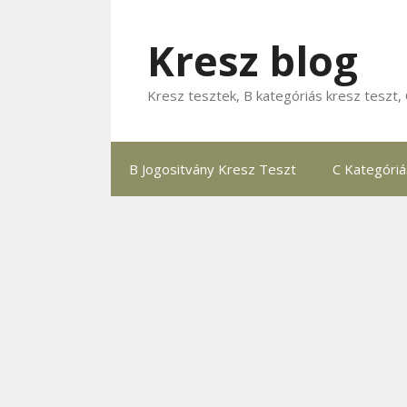
Kilépés
a
Kresz blog
tartalomba
Kresz tesztek, B kategóriás kresz teszt, 
B Jogositvány Kresz Teszt
C Kategóri