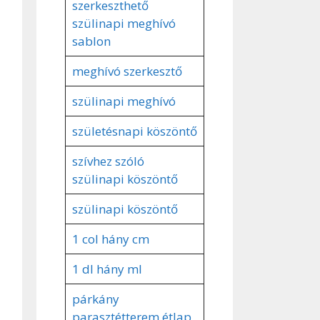
szerkeszthető
szülinapi meghívó
sablon
meghívó szerkesztő
szülinapi meghívó
születésnapi köszöntő
szívhez szóló
szülinapi köszöntő
szülinapi köszöntő
1 col hány cm
1 dl hány ml
párkány
parasztétterem étlap