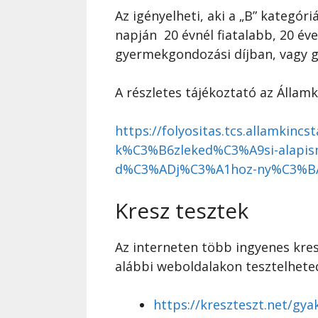
Az igényelheti, aki a „B” kategóriá
napján 20 évnél fiatalabb, 20 év
gyermekgondozási díjban, vagy g
A részletes tájékoztató az Államk
https://folyositas.tcs.allamki
k%C3%B6zleked%C3%A9si-alapism
d%C3%ADj%C3%A1hoz-ny%C3%BA
Kresz tesztek
Az interneten több ingyenes kresz
alábbi weboldalakon tesztelhete
https://kreszteszt.net/gya