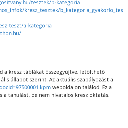
gositvany.hu/tesztek/b-kategoria
nos_infok/kresz_tesztek/b_kategoria_gyakorlo_tes
esz-teszt/a-kategoria
thon.hu/
 a kresz táblákat összegyűjtve, letölthető
ális állapot szerint. Az aktuális szabályozást a
y?docid=97500001.kpm
weboldalon találod. Ez a
s a tanulást, de nem hivatalos kresz oktatás.