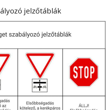
ályozó jelzőtáblák