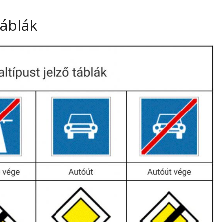
táblák