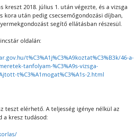
s kreszt 2018. július 1. után végezte, és a vizsga
es kora után pedig csecsemőgondozási díjban,
yermekgondozást segítő ellátásban részesül.
incstár oldalán:
ncstar.gov.hu/t%C3%A1j%C3%A9koztat%C3%B3k/46-a-
eretek-tanfolyam-%C3%A9s-vizsga-
jtott-t%C3%A1mogat%C3%A1s-2.html
 teszt elérhető. A teljesség igénye nélkül az
d a kresz tudásod:
korlas/