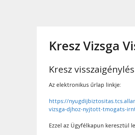
Kresz Vizsga V
Kresz visszaigénylés
Az elektronikus űrlap linkje:
https://nyugdijbiztositas.tcs.al
vizsga-djhoz-nyjtott-tmogats-irn
Ezzel az Ügyfélkapun keresztül l