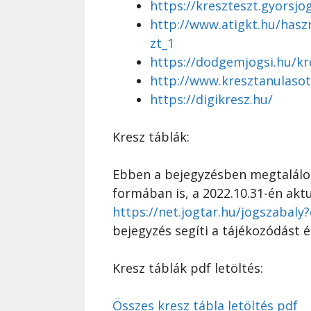
https://kreszteszt.gyorsjo
http://www.atigkt.hu/hasz
zt_1
https://dodgemjogsi.hu/kr
http://www.kresztanulasot
https://digikresz.hu/
Kresz táblák:
Ebben a bejegyzésben megtalálod
formában is, a 2022.10.31-én aktu
https://net.jogtar.hu/jogszabal
bejegyzés segíti a tájékozódást é
Kresz táblák pdf letöltés:
Összes kresz tábla letöltés pdf