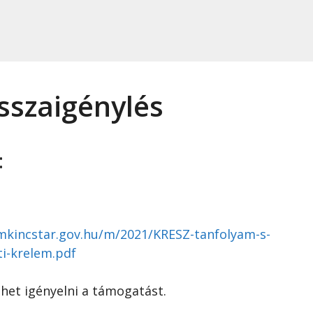
isszaigénylés
:
lamkincstar.gov.hu/m/2021/KRESZ-tanfolyam-s-
ti-krelem.pdf
ehet igényelni a támogatást.