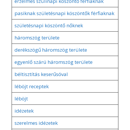
érzelmes szülinapi köszöntő férfiaknak
pasiknak születésnapi köszöntők férfiaknak
születésnapi köszöntő nőknek
háromszög területe
derékszögű háromszög területe
egyenlő szárú háromszög területe
béltisztítás keserűsóval
léböjt receptek
léböjt
idézetek
szerelmes idézetek