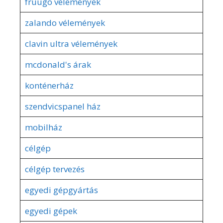
fruugo vélemények
zalando vélemények
clavin ultra vélemények
mcdonald's árak
konténerház
szendvicspanel ház
mobilház
célgép
célgép tervezés
egyedi gépgyártás
egyedi gépek