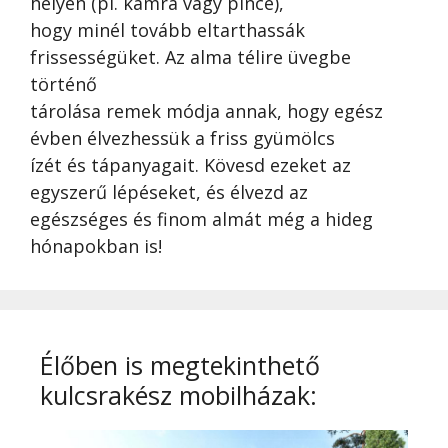
helyen (pl. kamra vagy pince),
hogy minél tovább eltarthassák
frissességüket. Az alma télire üvegbe
történő
tárolása remek módja annak, hogy egész
évben élvezhessük a friss gyümölcs
ízét és tápanyagait. Kövesd ezeket az
egyszerű lépéseket, és élvezd az
egészséges és finom almát még a hideg
hónapokban is!
Élőben is megtekinthető
kulcsrakész mobilházak: