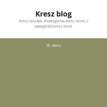
Kilépés
a
Kresz blog
tartalomba
Kresz tesztek, B kategóriás kresz teszt, C
kategóriás kresz teszt
Menü