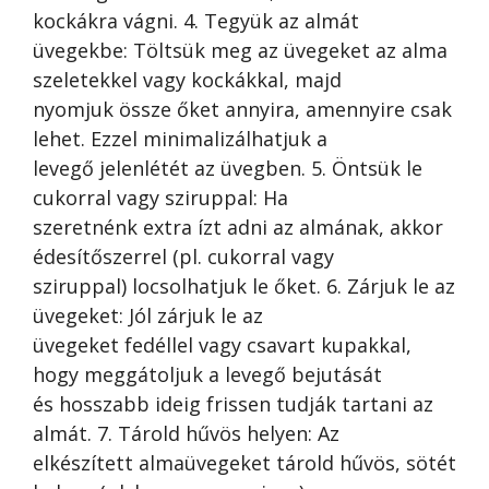
kockákra vágni. 4. Tegyük az almát
üvegekbe: Töltsük meg az üvegeket az alma
szeletekkel vagy kockákkal, majd
nyomjuk össze őket annyira, amennyire csak
lehet. Ezzel minimalizálhatjuk a
levegő jelenlétét az üvegben. 5. Öntsük le
cukorral vagy sziruppal: Ha
szeretnénk extra ízt adni az almának, akkor
édesítőszerrel (pl. cukorral vagy
sziruppal) locsolhatjuk le őket. 6. Zárjuk le az
üvegeket: Jól zárjuk le az
üvegeket fedéllel vagy csavart kupakkal,
hogy meggátoljuk a levegő bejutását
és hosszabb ideig frissen tudják tartani az
almát. 7. Tárold hűvös helyen: Az
elkészített almaüvegeket tárold hűvös, sötét