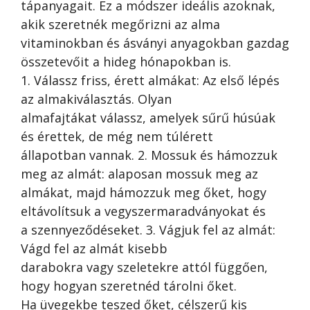
tápanyagait. Ez a módszer ideális azoknak,
akik szeretnék megőrizni az alma
vitaminokban és ásványi anyagokban gazdag
összetevőit a hideg hónapokban is.
1. Válassz friss, érett almákat: Az első lépés
az almakiválasztás. Olyan
almafajtákat válassz, amelyek sűrű húsúak
és érettek, de még nem túlérett
állapotban vannak. 2. Mossuk és hámozzuk
meg az almát: alaposan mossuk meg az
almákat, majd hámozzuk meg őket, hogy
eltávolítsuk a vegyszermaradványokat és
a szennyeződéseket. 3. Vágjuk fel az almát:
Vágd fel az almát kisebb
darabokra vagy szeletekre attól függően,
hogy hogyan szeretnéd tárolni őket.
Ha üvegekbe teszed őket, célszerű kis