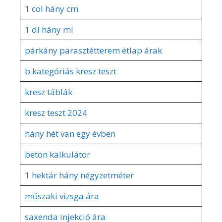
1 col hány cm
1 dl hány ml
párkány parasztétterem étlap árak
b kategóriás kresz teszt
kresz táblák
kresz teszt 2024
hány hét van egy évben
beton kalkulátor
1 hektár hány négyzetméter
műszaki vizsga ára
saxenda injekció ára