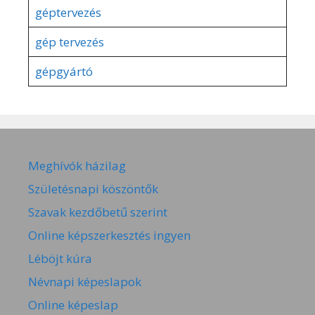
géptervezés
gép tervezés
gépgyártó
Meghívók házilag
Születésnapi köszöntők
Szavak kezdőbetű szerint
Online képszerkesztés ingyen
Léböjt kúra
Névnapi képeslapok
Online képeslap