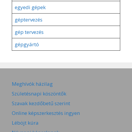
egyedi gépek
géptervezés
gép tervezés
gépgyártó
Meghívók házilag
Születésnapi köszöntők
Szavak kezdőbetű szerint
Online képszerkesztés ingyen
Léböjt kúra