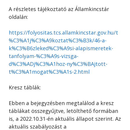
A részletes tájékoztató az Államkincstár
oldalán:
https://folyositas.tcs.allamkincstar.gov.hu/t
%C3%A1j%C3%A9koztat%C3%B3k/46-a-
k%C3%B6zleked%C3%A9si-alapismeretek-
tanfolyam-%C3%A9s-vizsga-
d%C3%ADj%C3%A1hoz-ny%C3%BAjtott-
t%C3%A1mogat%C3%A1s-2.html
Kresz táblák:
Ebben a bejegyzésben megtalálod a kresz
táblákat összegyűjtve, letölthető formában
is, a 2022.10.31-én aktuális állapot szerint. Az
aktuális szabályozást a