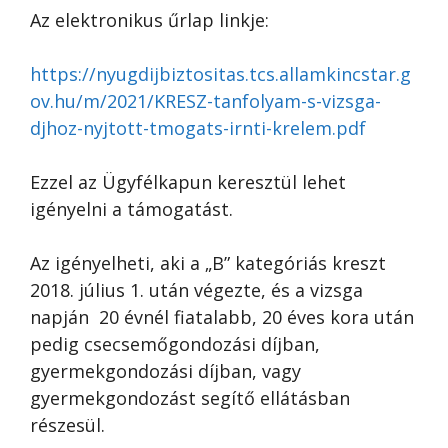
Az elektronikus űrlap linkje:
https://nyugdijbiztositas.tcs.allamkincstar.g
ov.hu/m/2021/KRESZ-tanfolyam-s-vizsga-
djhoz-nyjtott-tmogats-irnti-krelem.pdf
Ezzel az Ügyfélkapun keresztül lehet
igényelni a támogatást.
Az igényelheti, aki a „B” kategóriás kreszt
2018. július 1. után végezte, és a vizsga
napján 20 évnél fiatalabb, 20 éves kora után
pedig csecsemőgondozási díjban,
gyermekgondozási díjban, vagy
gyermekgondozást segítő ellátásban
részesül.