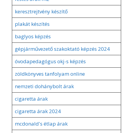
keresztrejtvény készítő
plakát készítés
baglyos képzés
gépjárművezető szakoktató képzés 2024
óvodapedagógus okj-s képzés
zöldkönyves tanfolyam online
nemzeti dohánybolt árak
cigaretta árak
cigaretta árak 2024
mcdonald's étlap árak