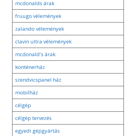
mcdonalds árak
fruugo vélemények
zalando vélemények
clavin ultra vélemények
mcdonald's árak
konténerház
szendvicspanel ház
mobilház
célgép
célgép tervezés
egyedi gépgyártás