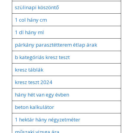
szülinapi köszöntő
1 col hány cm
1 dl hány ml
párkány parasztétterem étlap árak
b kategóriás kresz teszt
kresz táblák
kresz teszt 2024
hány hét van egy évben
beton kalkulátor
1 hektár hány négyzetméter
műszaki vizsga ára