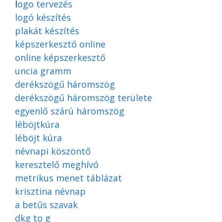
l
ogo tervezés
logó készítés
plakát készítés
képszerkesztő online
online képszerkesztő
uncia gramm
derékszögű háromszög
derékszögű háromszög területe
egyenlő szárú háromszög
léböjtkúra
léböjt kúra
névnapi köszöntő
keresztelő meghívó
metrikus menet táblázat
krisztina névnap
a betűs szavak
dkg to g