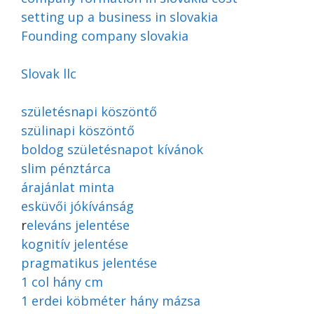
setting up a business in slovakia
Founding company slovakia
Slovak llc
születésnapi köszöntő
szülinapi köszöntő
boldog születésnapot kívánok
slim pénztárca
árajánlat minta
esküvői jókívánság
r
eleváns jelentése
kognitív jelentése
pragmatikus jelentése
1 col hány cm
1 erdei köbméter hány mázsa