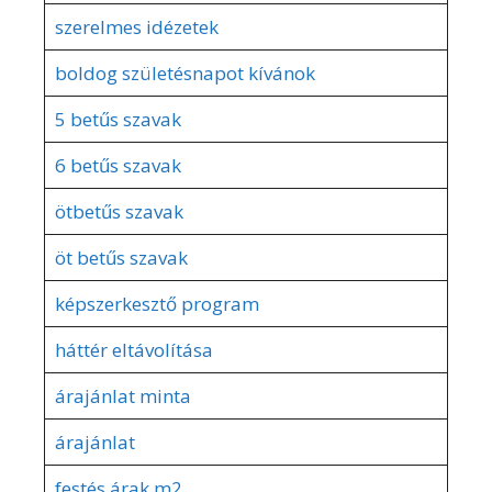
szerelmes idézetek
boldog születésnapot kívánok
5 betűs szavak
6 betűs szavak
ötbetűs szavak
öt betűs szavak
képszerkesztő program
háttér eltávolítása
árajánlat minta
árajánlat
festés árak m2