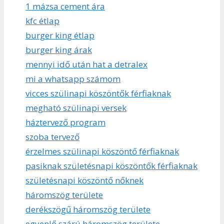
1 mázsa cement ára
kfc étlap
burger king étlap
burger king árak
mennyi idő után hat a detralex
mi a whatsapp számom
vicces szülinapi köszöntők férfiaknak
megható szülinapi versek
háztervező program
szoba tervező
érzelmes szülinapi köszöntő férfiaknak
pasiknak születésnapi köszöntők férfiaknak
születésnapi köszöntő nőknek
háromszög területe
derékszögű háromszög területe
egyenlő szárú háromszög területe