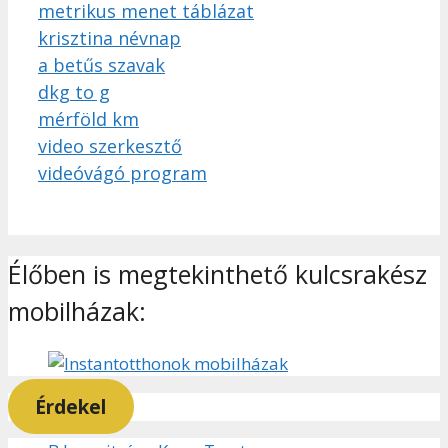
metrikus menet táblázat
krisztina névnap
a betűs szavak
dkg to g
mérföld km
video szerkesztő
videóvágó program
Élőben is megtekinthető kulcsrakész
mobilházak:
Érdekel