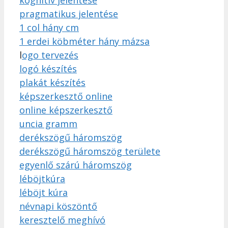
kognitív jelentése
pragmatikus jelentése
1 col hány cm
1 erdei köbméter hány mázsa
l
ogo tervezés
logó készítés
plakát készítés
képszerkesztő online
online képszerkesztő
uncia gramm
derékszögű háromszög
derékszögű háromszög területe
egyenlő szárú háromszög
léböjtkúra
léböjt kúra
névnapi köszöntő
keresztelő meghívó