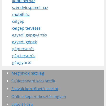
konténerház
szendvicspanel ház
mobilház
célgép
célgép tervezés
egyedi gépgyártás
egyedi gépek
géptervezés
gép tervezés
gépgyártó
Meghívók házilag
Születésnapi köszöntők
Szavak kezdőbetű szerint
Online képszerkesztés ingyen
Léböjt kúra