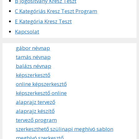
B Jogositvány Kresz Teszt
C Kategóriás Kresz Teszt Program
E Kategória Kresz Teszt
Kapcsolat
gábor névnap
tamás névnap
balázs névnap
képszerkesztő
online képszerkesztő
képszerkesztő online
alaprajz tervező
alaprajz készítő
tervező program
szerkeszthető szülinapi meghívó sablon
meghívó szerkesztő