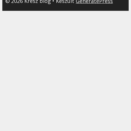
© 2026 Kresz blog
• Készült
GeneratePress