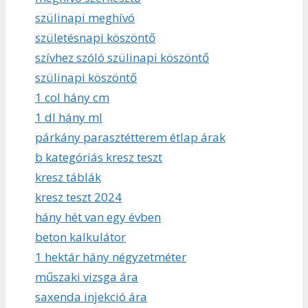
szülinapi meghívó
születésnapi köszöntő
szívhez szóló szülinapi köszöntő
szülinapi köszöntő
1 col hány cm
1 dl hány ml
párkány parasztétterem étlap árak
b kategóriás kresz teszt
kresz táblák
kresz teszt 2024
hány hét van egy évben
beton kalkulátor
1 hektár hány négyzetméter
műszaki vizsga ára
saxenda injekció ára