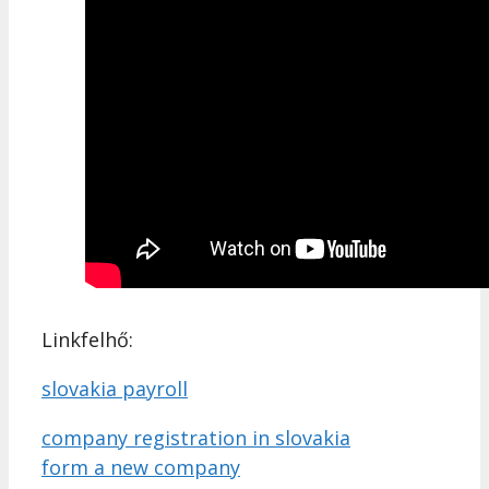
Linkfelhő:
slovakia payroll
company registration in slovakia
form a new company