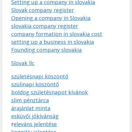
Setting up a company in slovakia
Slovak company register
Opening a company in Slovakia
slovakia company register
company formation in slovakia cost
setting up a business in slovakia
Founding company slovakia
Slovak llc
születésnapi köszöntő
szülinapi köszöntő
boldog születésnapot kívánok
slim pénztárca
árajánlat minta
esküvői jókívánság
r
eleváns jelentése