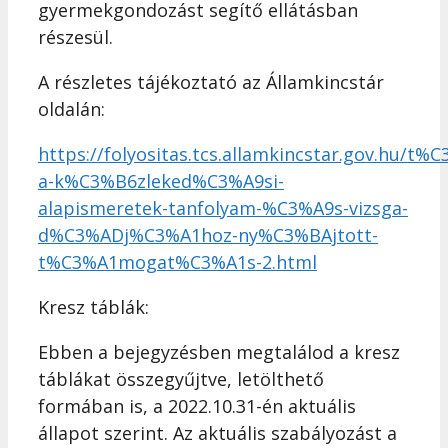
gyermekgondozást segítő ellátásban
részesül.
A részletes tájékoztató az Államkincstár
oldalán:
https://folyositas.tcs.allamkincstar.gov.hu/
a-k%C3%B6zleked%C3%A9si-
alapismeretek-tanfolyam-%C3%A9s-vizsga-
d%C3%ADj%C3%A1hoz-ny%C3%BAjtott-
t%C3%A1mogat%C3%A1s-2.html
Kresz táblák:
Ebben a bejegyzésben megtalálod a kresz
táblákat összegyűjtve, letölthető
formában is, a 2022.10.31-én aktuális
állapot szerint. Az aktuális szabályozást a