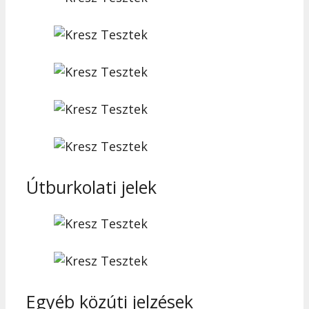
Útburkolati jelek
Egyéb közúti jelzések