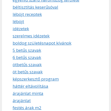
béltisztítás keserűsóval
léböjt receptek
léböjt
idézetek
szerelmes idézetek
boldog születésnapot kívánok
5 betűs szavak
6 betűs szavak
ötbetűs szavak
öt betűs szavak
képszerkesztő program
háttér eltávolítása
árajánlat minta
árajánlat
festés árak m2