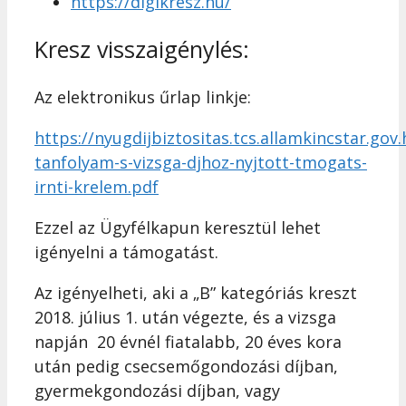
https://digikresz.hu/
Kresz visszaigénylés:
Az elektronikus űrlap linkje:
https://nyugdijbiztositas.tcs.allamkincstar.go
tanfolyam-s-vizsga-djhoz-nyjtott-tmogats-
irnti-krelem.pdf
Ezzel az Ügyfélkapun keresztül lehet
igényelni a támogatást.
Az igényelheti, aki a „B” kategóriás kreszt
2018. július 1. után végezte, és a vizsga
napján 20 évnél fiatalabb, 20 éves kora
után pedig csecsemőgondozási díjban,
gyermekgondozási díjban, vagy