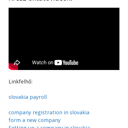
Linkfelhő:
slovakia payroll
company registration in slovakia
form a new company
Setting up a company in slovakia