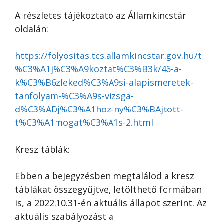
A részletes tájékoztató az Államkincstár
oldalán:
https://folyositas.tcs.allamkincstar.gov.hu/t
%C3%A1j%C3%A9koztat%C3%B3k/46-a-
k%C3%B6zleked%C3%A9si-alapismeretek-
tanfolyam-%C3%A9s-vizsga-
d%C3%ADj%C3%A1hoz-ny%C3%BAjtott-
t%C3%A1mogat%C3%A1s-2.html
Kresz táblák:
Ebben a bejegyzésben megtalálod a kresz
táblákat összegyűjtve, letölthető formában
is, a 2022.10.31-én aktuális állapot szerint. Az
aktuális szabályozást a