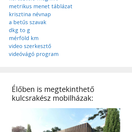
metrikus menet táblázat
krisztina névnap
a betűs szavak
dkg to g
mérföld km
video szerkesztő
videóvágó program
Élőben is megtekinthető
kulcsrakész mobilházak: