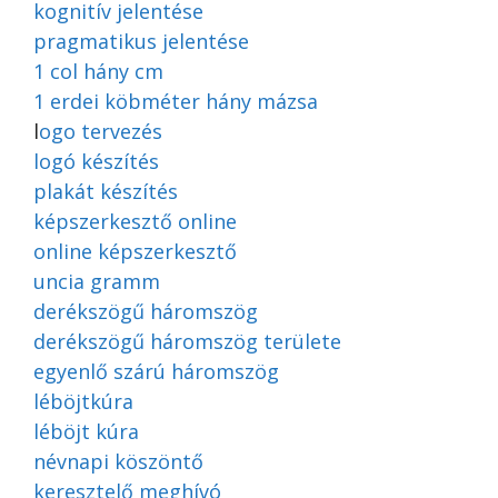
kognitív jelentése
pragmatikus jelentése
1 col hány cm
1 erdei köbméter hány mázsa
l
ogo tervezés
logó készítés
plakát készítés
képszerkesztő online
online képszerkesztő
uncia gramm
derékszögű háromszög
derékszögű háromszög területe
egyenlő szárú háromszög
léböjtkúra
léböjt kúra
névnapi köszöntő
keresztelő meghívó