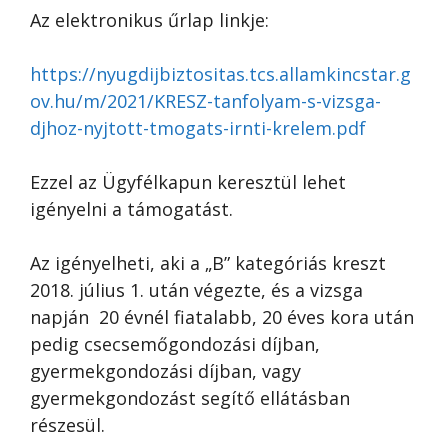
Az elektronikus űrlap linkje:
https://nyugdijbiztositas.tcs.allamkincstar.g
ov.hu/m/2021/KRESZ-tanfolyam-s-vizsga-
djhoz-nyjtott-tmogats-irnti-krelem.pdf
Ezzel az Ügyfélkapun keresztül lehet
igényelni a támogatást.
Az igényelheti, aki a „B” kategóriás kreszt
2018. július 1. után végezte, és a vizsga
napján 20 évnél fiatalabb, 20 éves kora után
pedig csecsemőgondozási díjban,
gyermekgondozási díjban, vagy
gyermekgondozást segítő ellátásban
részesül.