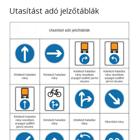
Utasítást adó jelzőtáblák