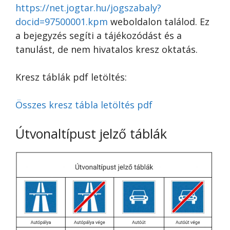
https://net.jogtar.hu/jogszabaly?
docid=97500001.kpm
weboldalon találod. Ez
a bejegyzés segíti a tájékozódást és a
tanulást, de nem hivatalos kresz oktatás.
Kresz táblák pdf letöltés:
Összes kresz tábla letöltés pdf
Útvonaltípust jelző táblák