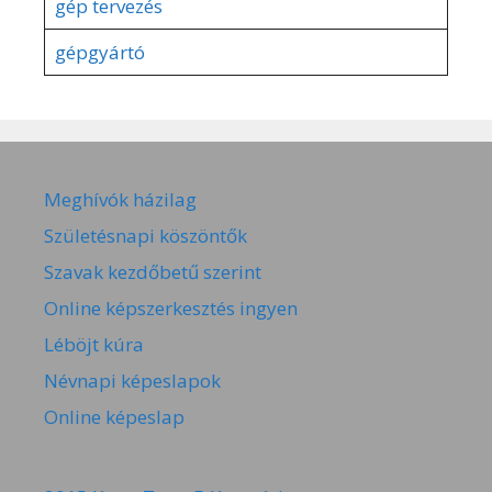
gép tervezés
gépgyártó
Meghívók házilag
Születésnapi köszöntők
Szavak kezdőbetű szerint
Online képszerkesztés ingyen
Léböjt kúra
Névnapi képeslapok
Online képeslap