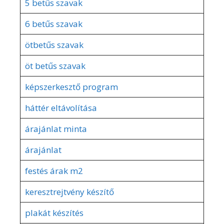
5 betűs szavak
6 betűs szavak
ötbetűs szavak
öt betűs szavak
képszerkesztő program
háttér eltávolítása
árajánlat minta
árajánlat
festés árak m2
keresztrejtvény készítő
plakát készítés