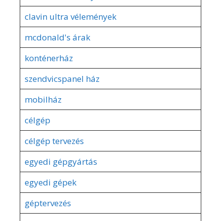
clavin ultra vélemények
mcdonald's árak
konténerház
szendvicspanel ház
mobilház
célgép
célgép tervezés
egyedi gépgyártás
egyedi gépek
géptervezés