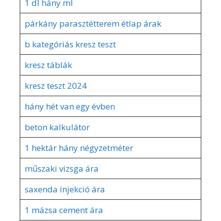
1 dl hány ml
párkány parasztétterem étlap árak
b kategóriás kresz teszt
kresz táblák
kresz teszt 2024
hány hét van egy évben
beton kalkulátor
1 hektár hány négyzetméter
műszaki vizsga ára
saxenda injekció ára
1 mázsa cement ára