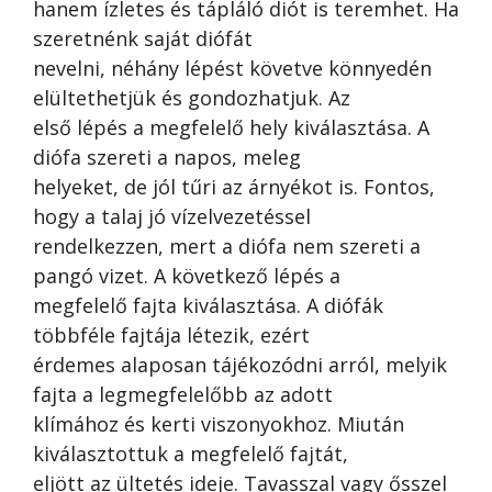
hanem ízletes és tápláló diót is teremhet. Ha
szeretnénk saját diófát
nevelni, néhány lépést követve könnyedén
elültethetjük és gondozhatjuk. Az
első lépés a megfelelő hely kiválasztása. A
diófa szereti a napos, meleg
helyeket, de jól tűri az árnyékot is. Fontos,
hogy a talaj jó vízelvezetéssel
rendelkezzen, mert a diófa nem szereti a
pangó vizet. A következő lépés a
megfelelő fajta kiválasztása. A diófák
többféle fajtája létezik, ezért
érdemes alaposan tájékozódni arról, melyik
fajta a legmegfelelőbb az adott
klímához és kerti viszonyokhoz. Miután
kiválasztottuk a megfelelő fajtát,
eljött az ültetés ideje. Tavasszal vagy ősszel