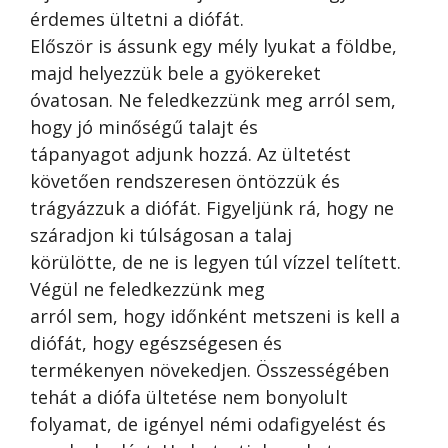
érdemes ültetni a diófát.
Először is ássunk egy mély lyukat a földbe,
majd helyezzük bele a gyökereket
óvatosan. Ne feledkezzünk meg arról sem,
hogy jó minőségű talajt és
tápanyagot adjunk hozzá. Az ültetést
követően rendszeresen öntözzük és
trágyázzuk a diófát. Figyeljünk rá, hogy ne
száradjon ki túlságosan a talaj
körülötte, de ne is legyen túl vízzel telített.
Végül ne feledkezzünk meg
arról sem, hogy időnként metszeni is kell a
diófát, hogy egészségesen és
termékenyen növekedjen. Összességében
tehát a diófa ültetése nem bonyolult
folyamat, de igényel némi odafigyelést és