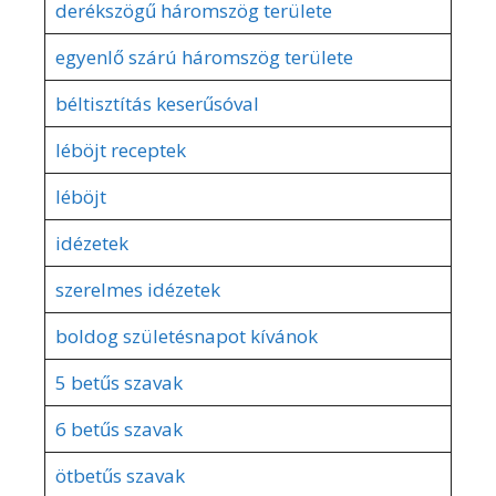
derékszögű háromszög területe
egyenlő szárú háromszög területe
béltisztítás keserűsóval
léböjt receptek
léböjt
idézetek
szerelmes idézetek
boldog születésnapot kívánok
5 betűs szavak
6 betűs szavak
ötbetűs szavak