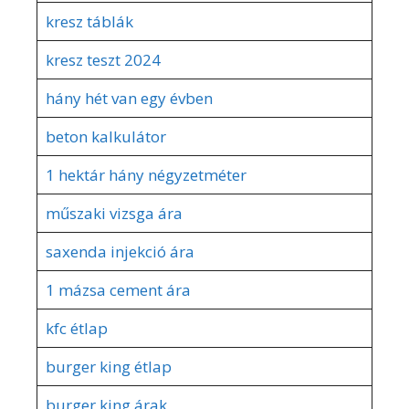
kresz táblák
kresz teszt 2024
hány hét van egy évben
beton kalkulátor
1 hektár hány négyzetméter
műszaki vizsga ára
saxenda injekció ára
1 mázsa cement ára
kfc étlap
burger king étlap
burger king árak