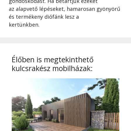
gondoskodást. Ha betartjuk ezeket
az alapvető lépéseket, hamarosan gyönyörű
és termékeny diófánk lesz a
kertünkben.
Élőben is megtekinthető
kulcsrakész mobilházak: