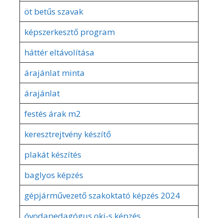
öt betűs szavak
képszerkesztő program
háttér eltávolítása
árajánlat minta
árajánlat
festés árak m2
keresztrejtvény készítő
plakát készítés
baglyos képzés
gépjárművezető szakoktató képzés 2024
óvodapedagógus okj-s képzés