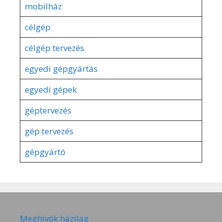
mobilház
célgép
célgép tervezés
egyedi gépgyártás
egyedi gépek
géptervezés
gép tervezés
gépgyártó
Meghívók házilag