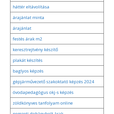
háttér eltávolítása
árajánlat minta
árajánlat
festés árak m2
keresztrejtvény készítő
plakát készítés
baglyos képzés
gépjárművezető szakoktató képzés 2024
óvodapedagógus okj-s képzés
zöldkönyves tanfolyam online
nemzeti dohánybolt árak