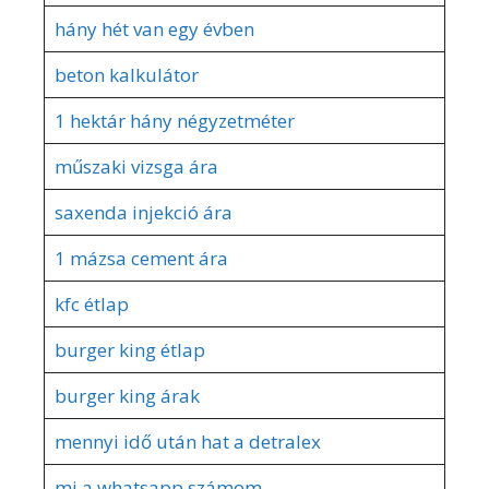
hány hét van egy évben
beton kalkulátor
1 hektár hány négyzetméter
műszaki vizsga ára
saxenda injekció ára
1 mázsa cement ára
kfc étlap
burger king étlap
burger king árak
mennyi idő után hat a detralex
mi a whatsapp számom