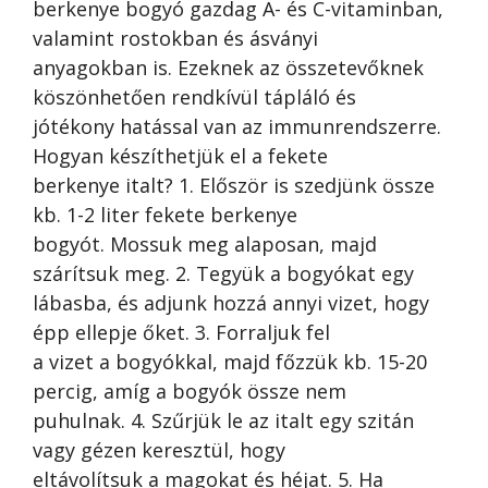
berkenye bogyó gazdag A- és C-vitaminban,
valamint rostokban és ásványi
anyagokban is. Ezeknek az összetevőknek
köszönhetően rendkívül tápláló és
jótékony hatással van az immunrendszerre.
Hogyan készíthetjük el a fekete
berkenye italt? 1. Először is szedjünk össze
kb. 1-2 liter fekete berkenye
bogyót. Mossuk meg alaposan, majd
szárítsuk meg. 2. Tegyük a bogyókat egy
lábasba, és adjunk hozzá annyi vizet, hogy
épp ellepje őket. 3. Forraljuk fel
a vizet a bogyókkal, majd főzzük kb. 15-20
percig, amíg a bogyók össze nem
puhulnak. 4. Szűrjük le az italt egy szitán
vagy gézen keresztül, hogy
eltávolítsuk a magokat és héjat. 5. Ha