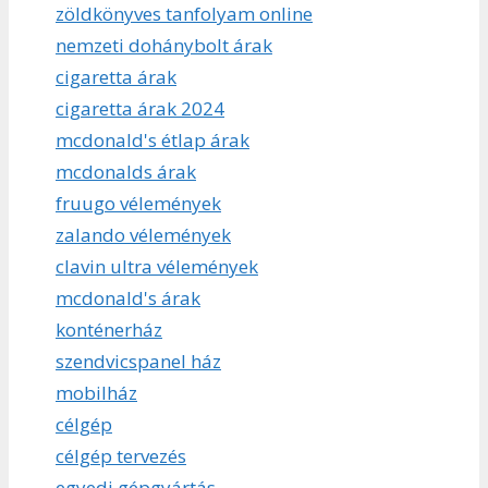
zöldkönyves tanfolyam online
nemzeti dohánybolt árak
cigaretta árak
cigaretta árak 2024
mcdonald's étlap árak
mcdonalds árak
fruugo vélemények
zalando vélemények
clavin ultra vélemények
mcdonald's árak
konténerház
szendvicspanel ház
mobilház
célgép
célgép tervezés
egyedi gépgyártás