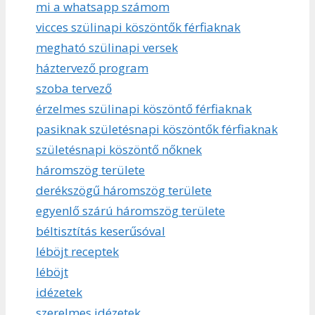
mi a whatsapp számom
vicces szülinapi köszöntők férfiaknak
megható szülinapi versek
háztervező program
szoba tervező
érzelmes szülinapi köszöntő férfiaknak
pasiknak születésnapi köszöntők férfiaknak
születésnapi köszöntő nőknek
háromszög területe
derékszögű háromszög területe
egyenlő szárú háromszög területe
béltisztítás keserűsóval
léböjt receptek
léböjt
idézetek
szerelmes idézetek