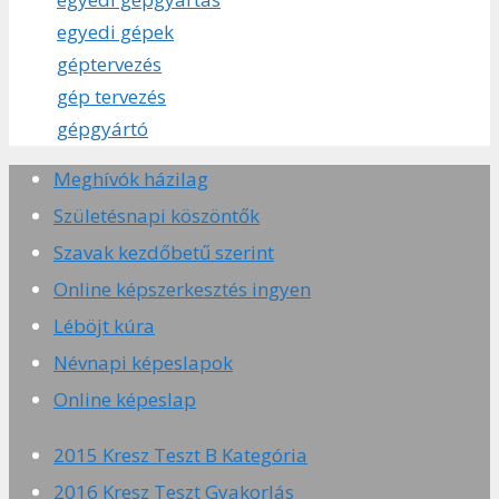
egyedi gépek
géptervezés
gép tervezés
gépgyártó
Meghívók házilag
Születésnapi köszöntők
Szavak kezdőbetű szerint
Online képszerkesztés ingyen
Léböjt kúra
Névnapi képeslapok
Online képeslap
2015 Kresz Teszt B Kategória
2016 Kresz Teszt Gyakorlás