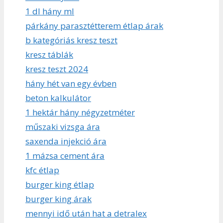
1 dl hány ml
párkány parasztétterem étlap árak
b kategóriás kresz teszt
kresz táblák
kresz teszt 2024
hány hét van egy évben
beton kalkulátor
1 hektár hány négyzetméter
műszaki vizsga ára
saxenda injekció ára
1 mázsa cement ára
kfc étlap
burger king étlap
burger king árak
mennyi idő után hat a detralex