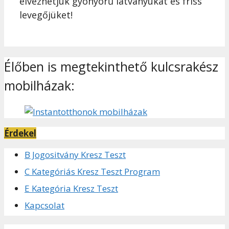
élvezhetjük gyönyörű látványukat és friss
levegőjüket!
Élőben is megtekinthető kulcsrakész
mobilházak:
Érdekel
B Jogositvány Kresz Teszt
C Kategóriás Kresz Teszt Program
E Kategória Kresz Teszt
Kapcsolat