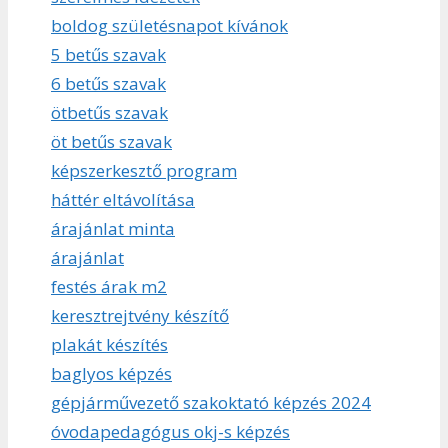
boldog születésnapot kívánok
5 betűs szavak
6 betűs szavak
ötbetűs szavak
öt betűs szavak
képszerkesztő program
háttér eltávolítása
árajánlat minta
árajánlat
festés árak m2
keresztrejtvény készítő
plakát készítés
baglyos képzés
gépjárművezető szakoktató képzés 2024
óvodapedagógus okj-s képzés