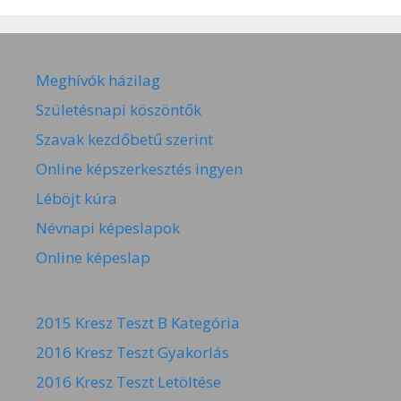
Meghívók házilag
Születésnapi köszöntők
Szavak kezdőbetű szerint
Online képszerkesztés ingyen
Léböjt kúra
Névnapi képeslapok
Online képeslap
2015 Kresz Teszt B Kategória
2016 Kresz Teszt Gyakorlás
2016 Kresz Teszt Letöltése