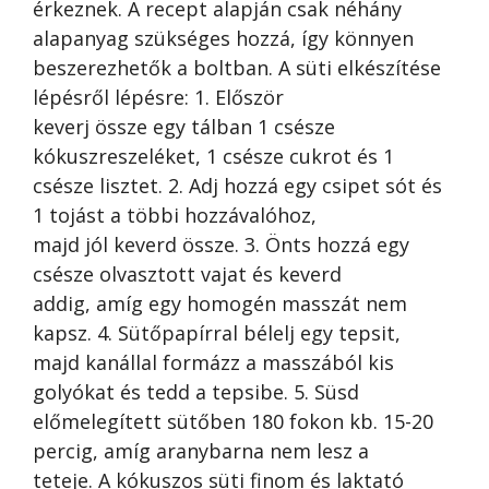
érkeznek. A recept alapján csak néhány
alapanyag szükséges hozzá, így könnyen
beszerezhetők a boltban. A süti elkészítése
lépésről lépésre: 1. Először
keverj össze egy tálban 1 csésze
kókuszreszeléket, 1 csésze cukrot és 1
csésze lisztet. 2. Adj hozzá egy csipet sót és
1 tojást a többi hozzávalóhoz,
majd jól keverd össze. 3. Önts hozzá egy
csésze olvasztott vajat és keverd
addig, amíg egy homogén masszát nem
kapsz. 4. Sütőpapírral bélelj egy tepsit,
majd kanállal formázz a masszából kis
golyókat és tedd a tepsibe. 5. Süsd
előmelegített sütőben 180 fokon kb. 15-20
percig, amíg aranybarna nem lesz a
teteje. A kókuszos süti finom és laktató