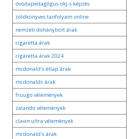
óvodapedagógus okj-s képzés
zöldkönyves tanfolyam online
nemzeti dohánybolt árak
cigaretta árak
cigaretta árak 2024
mcdonald's étlap árak
mcdonalds árak
fruugo vélemények
zalando vélemények
clavin ultra vélemények
mcdonald's árak