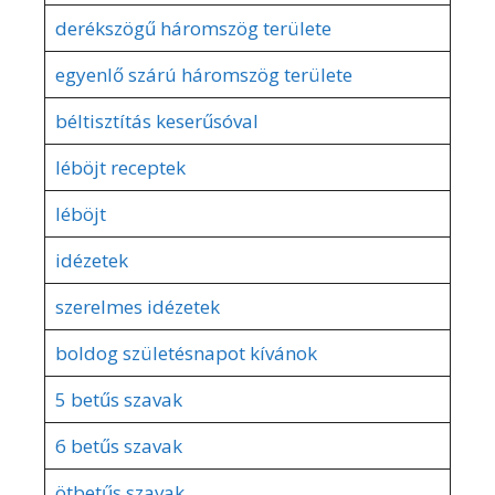
derékszögű háromszög területe
egyenlő szárú háromszög területe
béltisztítás keserűsóval
léböjt receptek
léböjt
idézetek
szerelmes idézetek
boldog születésnapot kívánok
5 betűs szavak
6 betűs szavak
ötbetűs szavak