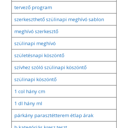
tervező program
szerkeszthető szülinapi meghívó sablon
meghívó szerkesztő
szülinapi meghívó
születésnapi köszöntő
szívhez szóló szülinapi köszöntő
szülinapi köszöntő
1 col hány cm
1 dl hány ml
párkány parasztétterem étlap árak
b kategóriás kresz teszt