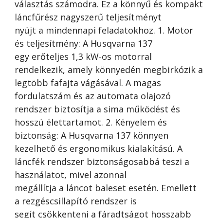
választás számodra. Ez a könnyű és kompakt
láncfűrész nagyszerű teljesítményt
nyújt a mindennapi feladatokhoz. 1. Motor
és teljesítmény: A Husqvarna 137
egy erőteljes 1,3 kW-os motorral
rendelkezik, amely könnyedén megbirkózik a
legtöbb fafajta vágásával. A magas
fordulatszám és az automata olajozó
rendszer biztosítja a sima működést és
hosszú élettartamot. 2. Kényelem és
biztonság: A Husqvarna 137 könnyen
kezelhető és ergonomikus kialakítású. A
láncfék rendszer biztonságosabbá teszi a
használatot, mivel azonnal
megállítja a láncot baleset esetén. Emellett
a rezgéscsillapító rendszer is
segít csökkenteni a fáradtságot hosszabb