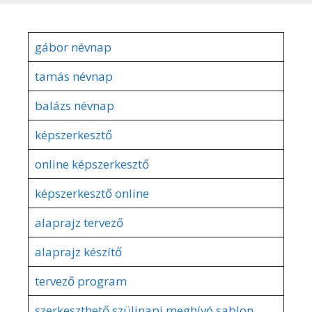
gábor névnap
tamás névnap
balázs névnap
képszerkesztő
online képszerkesztő
képszerkesztő online
alaprajz tervező
alaprajz készítő
tervező program
szerkeszthető szülinapi meghívó sablon