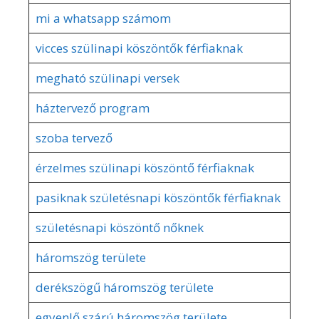
mi a whatsapp számom
vicces szülinapi köszöntők férfiaknak
megható szülinapi versek
háztervező program
szoba tervező
érzelmes szülinapi köszöntő férfiaknak
pasiknak születésnapi köszöntők férfiaknak
születésnapi köszöntő nőknek
háromszög területe
derékszögű háromszög területe
egyenlő szárú háromszög területe