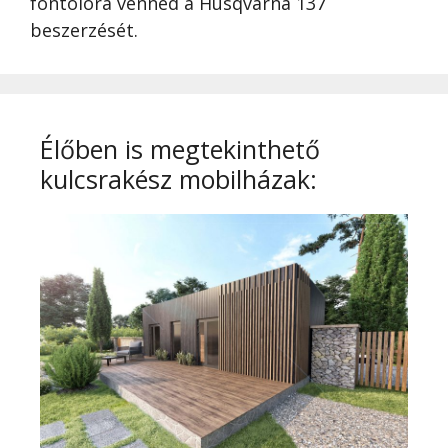
fontolóra venned a Husqvarna 137
beszerzését.
Élőben is megtekinthető
kulcsrakész mobilházak: