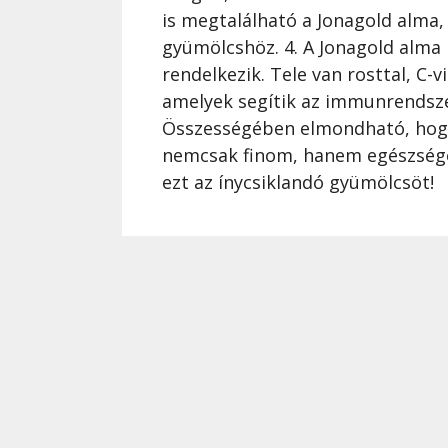
is megtalálható a Jonagold alma,
gyümölcshöz. 4. A Jonagold alma 
rendelkezik. Tele van rosttal, C
amelyek segítik az immunrendszer
Összességében elmondható, hogy 
nemcsak finom, hanem egészsége
ezt az ínycsiklandó gyümölcsöt!