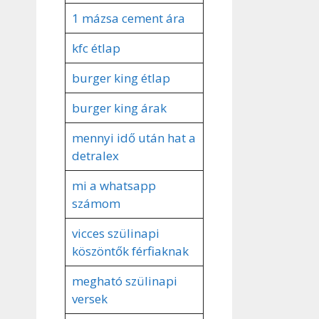
1 mázsa cement ára
kfc étlap
burger king étlap
burger king árak
mennyi idő után hat a
detralex
mi a whatsapp
számom
vicces szülinapi
köszöntők férfiaknak
megható szülinapi
versek