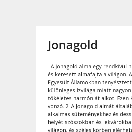
Jonagold
A Jonagold alma egy rendkívül 
és keresett almafajta a világon. 
Egyesült Államokban tenyésztette
különleges ízvilága miatt nagyon 
tökéletes harmóniát alkot. Ezen 
vonzó. 2. A Jonagold almát általá
alkalmas süteményekhez és dessze
helyét szószokban és lekvárokban
világon, és széles körben elérhe