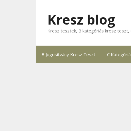
Kilépés
a
Kresz blog
tartalomba
Kresz tesztek, B kategóriás kresz teszt, 
B Jogositvány Kresz Teszt
C Kategóri