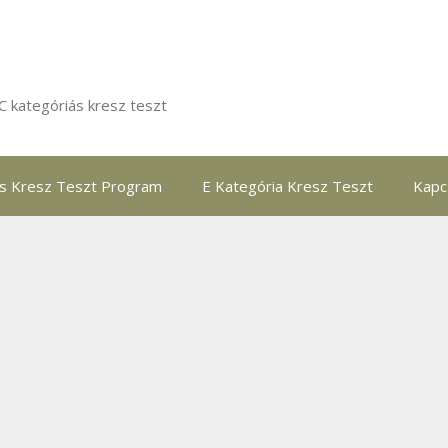
C kategóriás kresz teszt
ás Kresz Teszt Program
E Kategória Kresz Teszt
Kapc