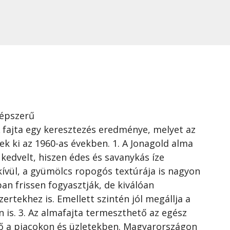
népszerű
A fajta egy keresztezés eredménye, melyet az
k ki az 1960-as években. 1. A Jonagold alma
kedvelt, hiszen édes és savanykás íze
kívül, a gyümölcs ropogós textúrája is nagyon
ban frissen fogyasztják, de kiválóan
rtekhez is. Emellett szintén jól megállja a
 is. 3. Az almafajta termeszthető az egész
tő a piacokon és üzletekben. Magyarországon