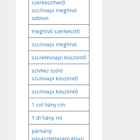
szerkeszthető
szülinapi meghívó
sablon
meghívó szerkesztő
szülinapi meghívó
születésnapi köszöntő
szívhez szóló
szülinapi köszöntő
szülinapi köszöntő
1 col hány cm
1 dl hány ml
párkány
parasztétterem étlap