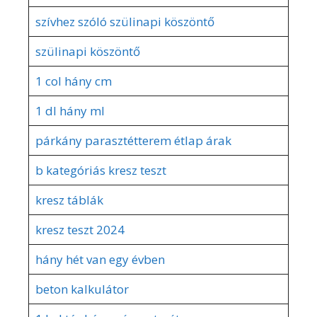
szívhez szóló szülinapi köszöntő
szülinapi köszöntő
1 col hány cm
1 dl hány ml
párkány parasztétterem étlap árak
b kategóriás kresz teszt
kresz táblák
kresz teszt 2024
hány hét van egy évben
beton kalkulátor