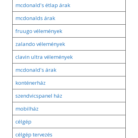
mcdonald's étlap árak
mcdonalds árak
fruugo vélemények
zalando vélemények
clavin ultra vélemények
mcdonald's árak
konténerház
szendvicspanel ház
mobilház
célgép
célgép tervezés