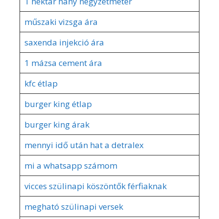
1 hektár hány négyzetméter
műszaki vizsga ára
saxenda injekció ára
1 mázsa cement ára
kfc étlap
burger king étlap
burger king árak
mennyi idő után hat a detralex
mi a whatsapp számom
vicces szülinapi köszöntők férfiaknak
megható szülinapi versek