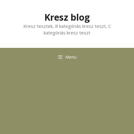
Kilépés
a
Kresz blog
tartalomba
Kresz tesztek, B kategóriás kresz teszt, C
kategóriás kresz teszt
Menü