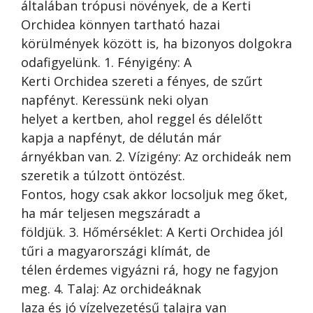
általában trópusi növények, de a Kerti
Orchidea könnyen tartható hazai
körülmények között is, ha bizonyos dolgokra
odafigyelünk. 1. Fényigény: A
Kerti Orchidea szereti a fényes, de szűrt
napfényt. Keressünk neki olyan
helyet a kertben, ahol reggel és délelőtt
kapja a napfényt, de délután már
árnyékban van. 2. Vízigény: Az orchideák nem
szeretik a túlzott öntözést.
Fontos, hogy csak akkor locsoljuk meg őket,
ha már teljesen megszáradt a
földjük. 3. Hőmérséklet: A Kerti Orchidea jól
tűri a magyarországi klímát, de
télen érdemes vigyázni rá, hogy ne fagyjon
meg. 4. Talaj: Az orchideáknak
laza és jó vízelvezetésű talajra van