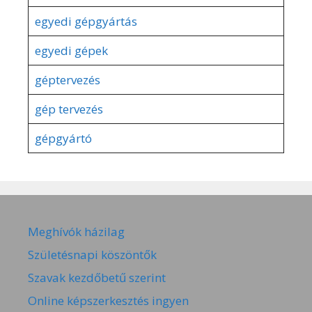
egyedi gépgyártás
egyedi gépek
géptervezés
gép tervezés
gépgyártó
Meghívók házilag
Születésnapi köszöntők
Szavak kezdőbetű szerint
Online képszerkesztés ingyen