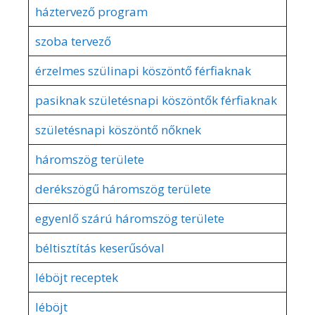
háztervező program
szoba tervező
érzelmes szülinapi köszöntő férfiaknak
pasiknak születésnapi köszöntők férfiaknak
születésnapi köszöntő nőknek
háromszög területe
derékszögű háromszög területe
egyenlő szárú háromszög területe
béltisztítás keserűsóval
léböjt receptek
léböjt