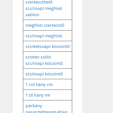
szerkeszthető
szülinapi meghívó
sablon
meghívó szerkesztő
szülinapi meghívó
születésnapi köszöntő
szívhez szóló
szülinapi köszöntő
szülinapi köszöntő
1 col hány cm
1 dl hány ml
párkány
parasztétterem étlap