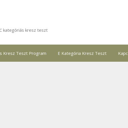
C kategóriás kresz teszt
ás Kresz Teszt Program
E Kategória Kresz Teszt
Kapc