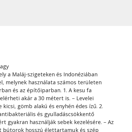
vagy
mely a Maláj-szigeteken és Indonéziában
el, melynek használata számos területen
rban és az építőiparban. 1. A kesu fa
lérheti akár a 30 métert is. – Levelei
 kicsi, gömb alakú és enyhén édes ízű. 2.
antibakteriális és gyulladáscsökkentő
ért gyakran használják sebek kezelésére. – Az
lt bútorok hosszú élettartamuk és szép