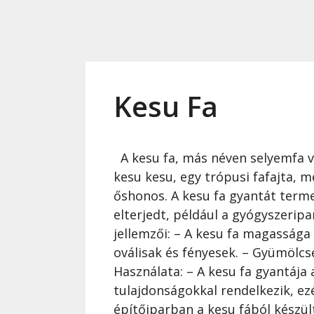
Kesu Fa
A kesu fa, más néven selyemfa 
kesu kesu, egy trópusi fafajta, 
őshonos. A kesu fa gyantát term
elterjedt, például a gyógyszeripa
jellemzői: – A kesu fa magassága e
oválisak és fényesek. – Gyümölcse
Használata: – A kesu fa gyantája 
tulajdonságokkal rendelkezik, ez
építőiparban a kesu fából készü