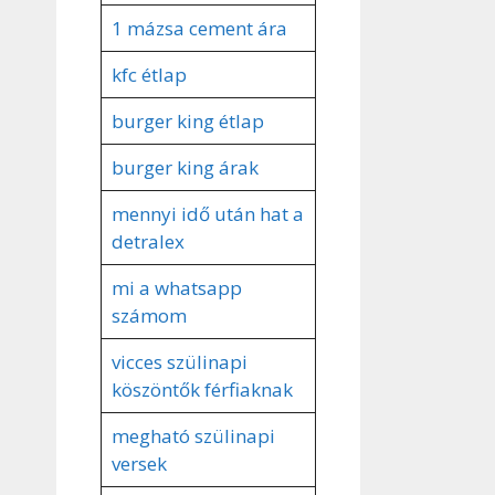
1 mázsa cement ára
kfc étlap
burger king étlap
burger king árak
mennyi idő után hat a
detralex
mi a whatsapp
számom
vicces szülinapi
köszöntők férfiaknak
megható szülinapi
versek