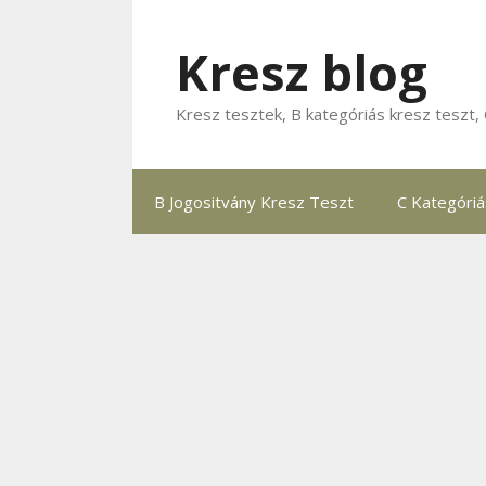
Kilépés
a
Kresz blog
tartalomba
Kresz tesztek, B kategóriás kresz teszt, 
B Jogositvány Kresz Teszt
C Kategóri