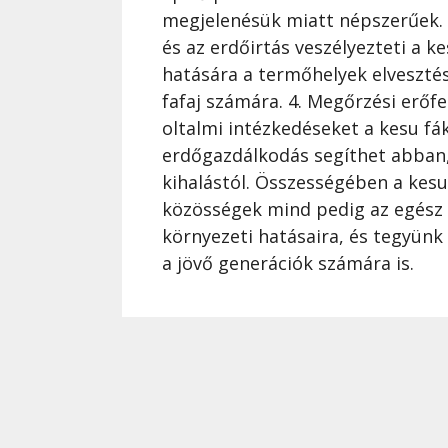
megjelenésük miatt népszerűek. 3
és az erdőirtás veszélyezteti a k
hatására a termőhelyek elvesztés
fafaj számára. 4. Megőrzési erőf
oltalmi intézkedéseket a kesu fá
erdőgazdálkodás segíthet abban,
kihalástól. Összességében a kesu 
közösségek mind pedig az egész v
környezeti hatásaira, és tegyünk
a jövő generációk számára is.