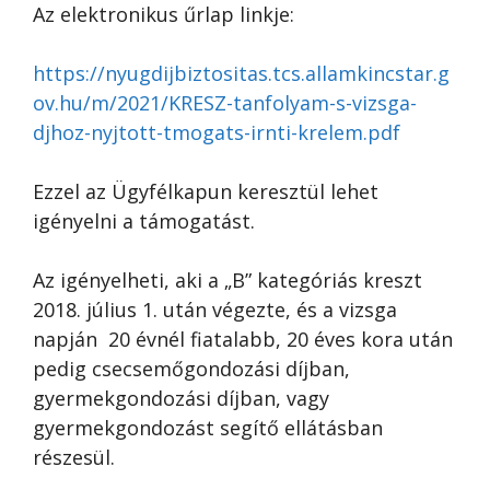
Az elektronikus űrlap linkje:
https://nyugdijbiztositas.tcs.allamkincstar.g
ov.hu/m/2021/KRESZ-tanfolyam-s-vizsga-
djhoz-nyjtott-tmogats-irnti-krelem.pdf
Ezzel az Ügyfélkapun keresztül lehet
igényelni a támogatást.
Az igényelheti, aki a „B” kategóriás kreszt
2018. július 1. után végezte, és a vizsga
napján 20 évnél fiatalabb, 20 éves kora után
pedig csecsemőgondozási díjban,
gyermekgondozási díjban, vagy
gyermekgondozást segítő ellátásban
részesül.