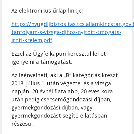
Az elektronikus űrlap linkje:
https://nyugdijbiztositas.tcs.allamkincstar.go
tanfolyam-s-vizsga-djhoz-nyjtott-tmogats-
irnti-krelem.pdf
Ezzel az Ügyfélkapun keresztül lehet
igényelni a támogatást.
Az igényelheti, aki a „B” kategóriás kreszt
2018. július 1. után végezte, és a vizsga
napján 20 évnél fiatalabb, 20 éves kora
után pedig csecsemőgondozási díjban,
gyermekgondozási díjban, vagy
gyermekgondozást segítő ellátásban
részesül.