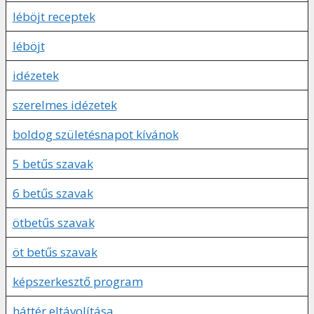
léböjt receptek
léböjt
idézetek
szerelmes idézetek
boldog születésnapot kívánok
5 betűs szavak
6 betűs szavak
ötbetűs szavak
öt betűs szavak
képszerkesztő program
háttér eltávolítása