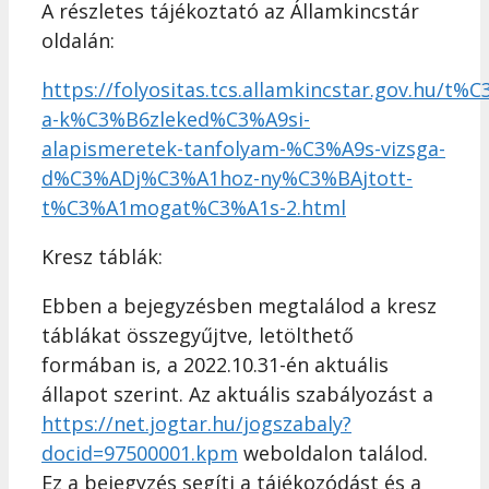
A részletes tájékoztató az Államkincstár
oldalán:
https://folyositas.tcs.allamkincstar.gov.hu/
a-k%C3%B6zleked%C3%A9si-
alapismeretek-tanfolyam-%C3%A9s-vizsga-
d%C3%ADj%C3%A1hoz-ny%C3%BAjtott-
t%C3%A1mogat%C3%A1s-2.html
Kresz táblák:
Ebben a bejegyzésben megtalálod a kresz
táblákat összegyűjtve, letölthető
formában is, a 2022.10.31-én aktuális
állapot szerint. Az aktuális szabályozást a
https://net.jogtar.hu/jogszabaly?
docid=97500001.kpm
weboldalon találod.
Ez a bejegyzés segíti a tájékozódást és a