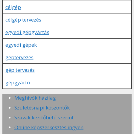
célgép
célgép tervezés
egyedi gépgyártás
egyedi gépek
géptervezés
gép tervezés
gépgyártó
Meghívók házilag
Születésnapi köszöntők
Szavak kezdőbetű szerint
Online képszerkesztés ingyen