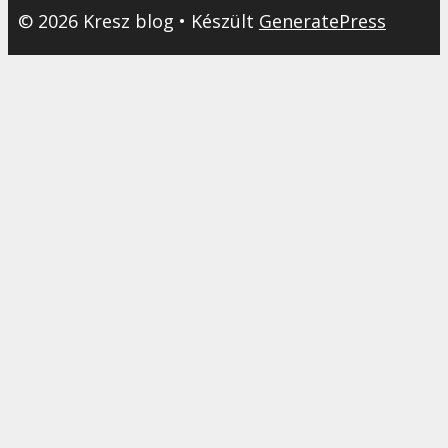
© 2026 Kresz blog
• Készült
GeneratePress