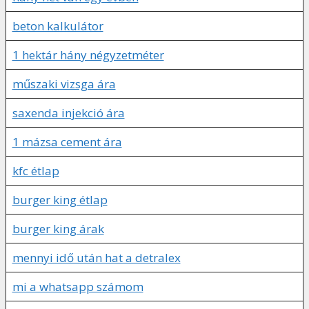
beton kalkulátor
1 hektár hány négyzetméter
műszaki vizsga ára
saxenda injekció ára
1 mázsa cement ára
kfc étlap
burger king étlap
burger king árak
mennyi idő után hat a detralex
mi a whatsapp számom