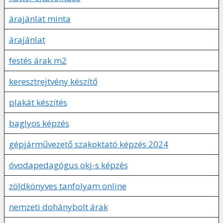
árajánlat minta
árajánlat
festés árak m2
keresztrejtvény készítő
plakát készítés
baglyos képzés
gépjárművezető szakoktató képzés 2024
óvodapedagógus okj-s képzés
zöldkönyves tanfolyam online
nemzeti dohánybolt árak