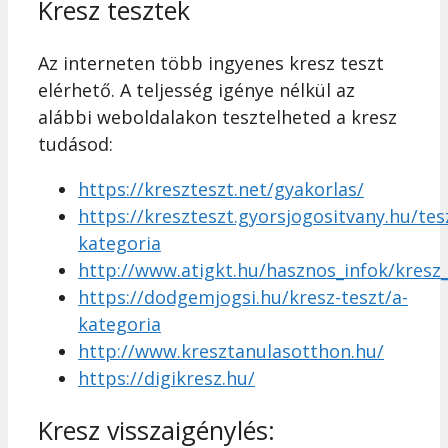
Kresz tesztek
Az interneten több ingyenes kresz teszt
elérhető. A teljesség igénye nélkül az
alábbi weboldalakon tesztelheted a kresz
tudásod:
https://kreszteszt.net/gyakorlas/
https://kreszteszt.gyorsjogositvany.hu/tes
kategoria
http://www.atigkt.hu/hasznos_infok/kresz
https://dodgemjogsi.hu/kresz-teszt/a-
kategoria
http://www.kresztanulasotthon.hu/
https://digikresz.hu/
Kresz visszaigénylés: