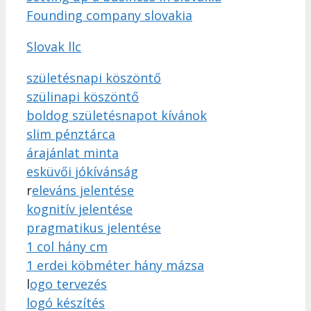
Founding company slovakia
Slovak llc
születésnapi köszöntő
szülinapi köszöntő
boldog születésnapot kívánok
slim pénztárca
árajánlat minta
esküvői jókívánság
r
eleváns jelentése
kognitív jelentése
pragmatikus jelentése
1 col hány cm
1 erdei köbméter hány mázsa
l
ogo tervezés
logó készítés