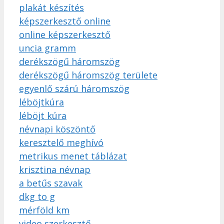
plakát készítés
képszerkesztő online
online képszerkesztő
uncia gramm
derékszögű háromszög
derékszögű háromszög területe
egyenlő szárú háromszög
léböjtkúra
léböjt kúra
névnapi köszöntő
keresztelő meghívó
metrikus menet táblázat
krisztina névnap
a betűs szavak
dkg to g
mérföld km
video szerkesztő