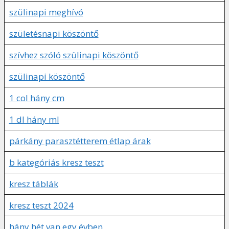
szülinapi meghívó
születésnapi köszöntő
szívhez szóló szülinapi köszöntő
szülinapi köszöntő
1 col hány cm
1 dl hány ml
párkány parasztétterem étlap árak
b kategóriás kresz teszt
kresz táblák
kresz teszt 2024
hány hét van egy évben