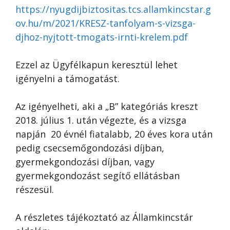
https://nyugdijbiztositas.tcs.allamkincstar.g
ov.hu/m/2021/KRESZ-tanfolyam-s-vizsga-
djhoz-nyjtott-tmogats-irnti-krelem.pdf
Ezzel az Ügyfélkapun keresztül lehet
igényelni a támogatást.
Az igényelheti, aki a „B” kategóriás kreszt
2018. július 1. után végezte, és a vizsga
napján 20 évnél fiatalabb, 20 éves kora után
pedig csecsemőgondozási díjban,
gyermekgondozási díjban, vagy
gyermekgondozást segítő ellátásban
részesül.
A részletes tájékoztató az Államkincstár