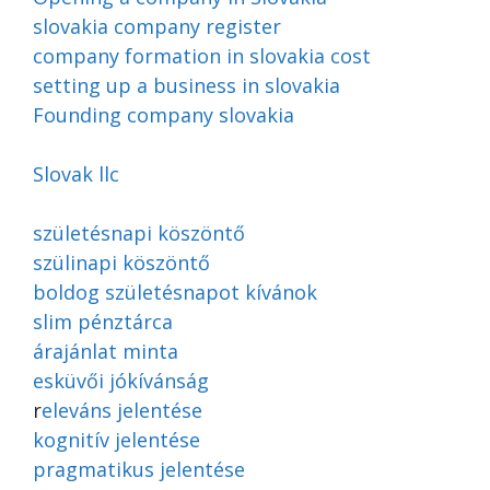
slovakia company register
company formation in slovakia cost
setting up a business in slovakia
Founding company slovakia
Slovak llc
születésnapi köszöntő
szülinapi köszöntő
boldog születésnapot kívánok
slim pénztárca
árajánlat minta
esküvői jókívánság
r
eleváns jelentése
kognitív jelentése
pragmatikus jelentése