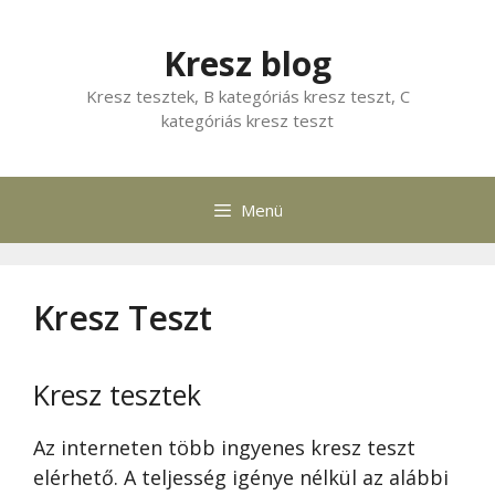
Kilépés
a
Kresz blog
tartalomba
Kresz tesztek, B kategóriás kresz teszt, C
kategóriás kresz teszt
Menü
Kresz Teszt
Kresz tesztek
Az interneten több ingyenes kresz teszt
elérhető. A teljesség igénye nélkül az alábbi