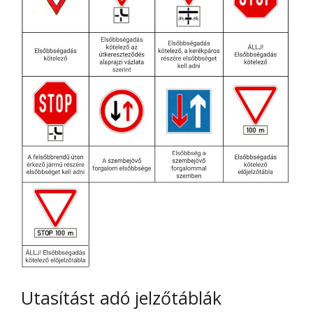
Utasítást adó jelzőtáblák