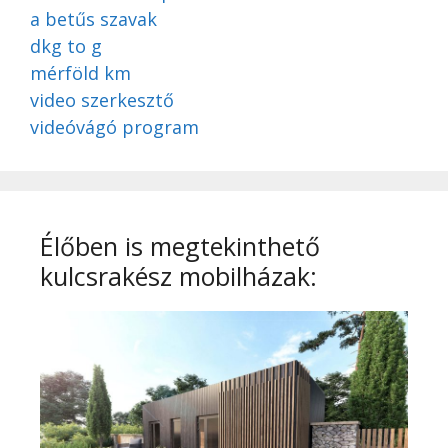
a betűs szavak
dkg to g
mérföld km
video szerkesztő
videóvágó program
Élőben is megtekinthető
kulcsrakész mobilházak: