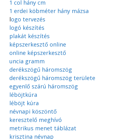
1 col hány cm
1 erdei köbméter hány mázsa
l
ogo tervezés
logó készítés
plakát készítés
képszerkesztő online
online képszerkesztő
uncia gramm
derékszögű háromszög
derékszögű háromszög területe
egyenlő szárú háromszög
léböjtkúra
léböjt kúra
névnapi köszöntő
keresztelő meghívó
metrikus menet táblázat
krisztina névnap