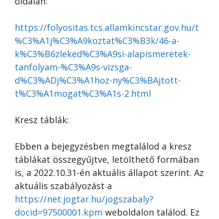
oldalán:
https://folyositas.tcs.allamkincstar.gov.hu/t
%C3%A1j%C3%A9koztat%C3%B3k/46-a-
k%C3%B6zleked%C3%A9si-alapismeretek-
tanfolyam-%C3%A9s-vizsga-
d%C3%ADj%C3%A1hoz-ny%C3%BAjtott-
t%C3%A1mogat%C3%A1s-2.html
Kresz táblák:
Ebben a bejegyzésben megtalálod a kresz
táblákat összegyűjtve, letölthető formában
is, a 2022.10.31-én aktuális állapot szerint. Az
aktuális szabályozást a
https://net.jogtar.hu/jogszabaly?
docid=97500001.kpm
weboldalon találod. Ez