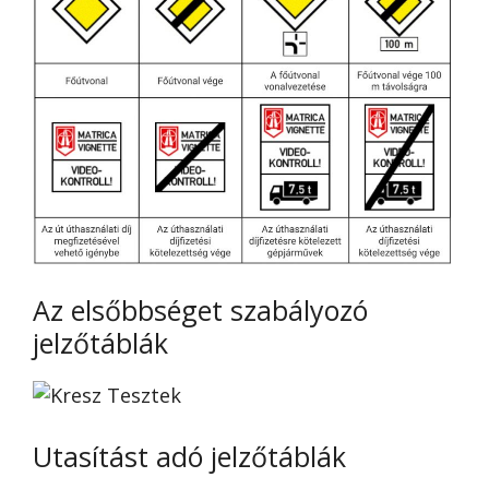
Az elsőbbséget szabályozó
jelzőtáblák
Utasítást adó jelzőtáblák