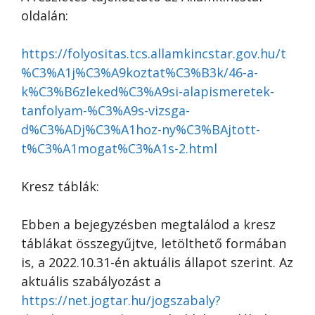
oldalán:
https://folyositas.tcs.allamkincstar.gov.hu/t
%C3%A1j%C3%A9koztat%C3%B3k/46-a-
k%C3%B6zleked%C3%A9si-alapismeretek-
tanfolyam-%C3%A9s-vizsga-
d%C3%ADj%C3%A1hoz-ny%C3%BAjtott-
t%C3%A1mogat%C3%A1s-2.html
Kresz táblák:
Ebben a bejegyzésben megtalálod a kresz
táblákat összegyűjtve, letölthető formában
is, a 2022.10.31-én aktuális állapot szerint. Az
aktuális szabályozást a
https://net.jogtar.hu/jogszabaly?