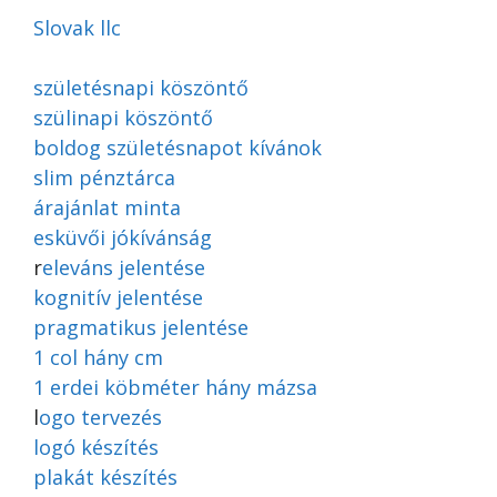
Slovak llc
születésnapi köszöntő
szülinapi köszöntő
boldog születésnapot kívánok
slim pénztárca
árajánlat minta
esküvői jókívánság
r
eleváns jelentése
kognitív jelentése
pragmatikus jelentése
1 col hány cm
1 erdei köbméter hány mázsa
l
ogo tervezés
logó készítés
plakát készítés