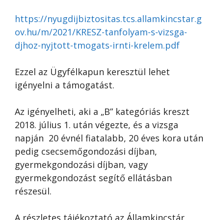
https://nyugdijbiztositas.tcs.allamkincstar.g
ov.hu/m/2021/KRESZ-tanfolyam-s-vizsga-
djhoz-nyjtott-tmogats-irnti-krelem.pdf
Ezzel az Ügyfélkapun keresztül lehet
igényelni a támogatást.
Az igényelheti, aki a „B” kategóriás kreszt
2018. július 1. után végezte, és a vizsga
napján 20 évnél fiatalabb, 20 éves kora után
pedig csecsemőgondozási díjban,
gyermekgondozási díjban, vagy
gyermekgondozást segítő ellátásban
részesül.
A részletes tájékoztató az Államkincstár