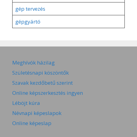
gép tervezés
gépgyártó
Meghívók házilag
Születésnapi köszöntők
Szavak kezdőbetű szerint
Online képszerkesztés ingyen
Léböjt kúra
Névnapi képeslapok
Online képeslap