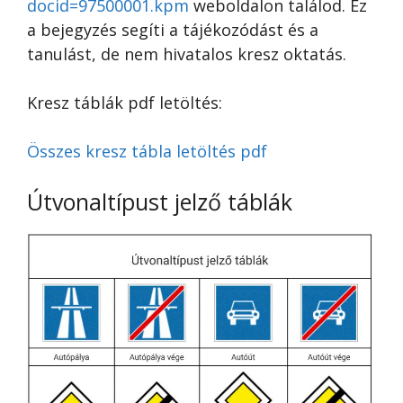
docid=97500001.kpm
weboldalon találod. Ez
a bejegyzés segíti a tájékozódást és a
tanulást, de nem hivatalos kresz oktatás.
Kresz táblák pdf letöltés:
Összes kresz tábla letöltés pdf
Útvonaltípust jelző táblák