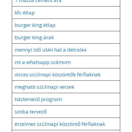
1 mázsa cement ára
kfc étlap
burger king étlap
burger king árak
mennyi idő után hat a detralex
mi a whatsapp számom
vicces szülinapi köszöntők férfiaknak
megható szülinapi versek
háztervező program
szoba tervező
érzelmes szülinapi köszöntő férfiaknak