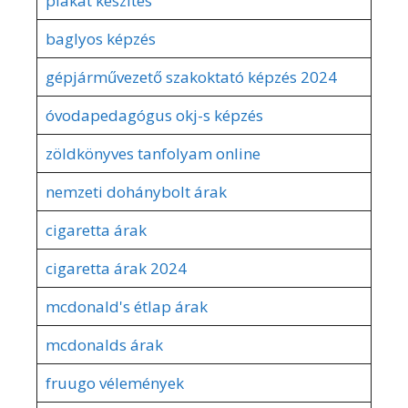
plakát készítés
baglyos képzés
gépjárművezető szakoktató képzés 2024
óvodapedagógus okj-s képzés
zöldkönyves tanfolyam online
nemzeti dohánybolt árak
cigaretta árak
cigaretta árak 2024
mcdonald's étlap árak
mcdonalds árak
fruugo vélemények