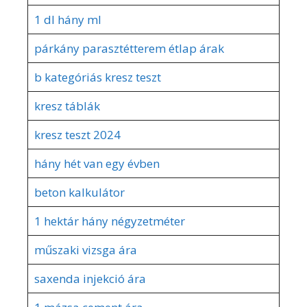
1 dl hány ml
párkány parasztétterem étlap árak
b kategóriás kresz teszt
kresz táblák
kresz teszt 2024
hány hét van egy évben
beton kalkulátor
1 hektár hány négyzetméter
műszaki vizsga ára
saxenda injekció ára