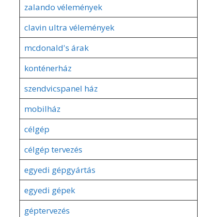
zalando vélemények
clavin ultra vélemények
mcdonald's árak
konténerház
szendvicspanel ház
mobilház
célgép
célgép tervezés
egyedi gépgyártás
egyedi gépek
géptervezés