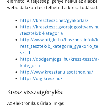
elérhető. A teljesség igénye nélkül az alábbi
weboldalakon tesztelheted a kresz tudásod:
https://kreszteszt.net/gyakorlas/
https://kreszteszt.gyorsjogositvany.hu
/tesztek/b-kategoria
http://www.atigkt.hu/hasznos_infok/k
resz_tesztek/b_kategoria_gyakorlo_te
szt_1
https://dodgemjogsi.hu/kresz-teszt/a-
kategoria
http://www.kresztanulasotthon.hu/
https://digikresz.hu/
Kresz visszaigénylés:
Az elektronikus űrlap linkje: