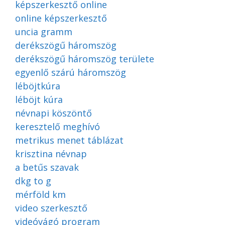
képszerkesztő online
online képszerkesztő
uncia gramm
derékszögű háromszög
derékszögű háromszög területe
egyenlő szárú háromszög
léböjtkúra
léböjt kúra
névnapi köszöntő
keresztelő meghívó
metrikus menet táblázat
krisztina névnap
a betűs szavak
dkg to g
mérföld km
video szerkesztő
videóvágó program