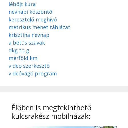
léböjt kúra
névnapi köszöntő
keresztelő meghívó
metrikus menet táblázat
krisztina névnap
a betűs szavak
dkg to g
mérföld km
video szerkesztő
videóvágó program
Élőben is megtekinthető
kulcsrakész mobilházak: