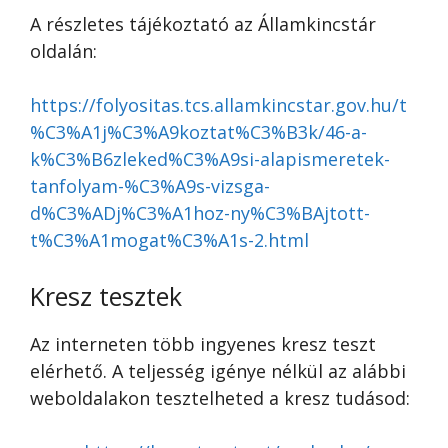
A részletes tájékoztató az Államkincstár
oldalán:
https://folyositas.tcs.allamkincstar.gov.hu/t
%C3%A1j%C3%A9koztat%C3%B3k/46-a-
k%C3%B6zleked%C3%A9si-alapismeretek-
tanfolyam-%C3%A9s-vizsga-
d%C3%ADj%C3%A1hoz-ny%C3%BAjtott-
t%C3%A1mogat%C3%A1s-2.html
Kresz tesztek
Az interneten több ingyenes kresz teszt
elérhető. A teljesség igénye nélkül az alábbi
weboldalakon tesztelheted a kresz tudásod: