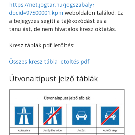
https://net.jogtar.hu/jogszabaly?
docid=97500001.kpm
weboldalon találod. Ez
a bejegyzés segíti a tájékozódást és a
tanulást, de nem hivatalos kresz oktatás.
Kresz táblák pdf letöltés:
Összes kresz tábla letöltés pdf
Útvonaltípust jelző táblák