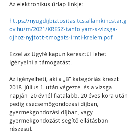
Az elektronikus űrlap linkje:
https://nyugdijbiztositas.tcs.allamkincstar.g
ov.hu/m/2021/KRESZ-tanfolyam-s-vizsga-
djhoz-nyjtott-tmogats-irnti-krelem.pdf
Ezzel az Ügyfélkapun keresztül lehet
igényelni a támogatást.
Az igényelheti, aki a „B” kategóriás kreszt
2018. július 1. után végezte, és a vizsga
napján 20 évnél fiatalabb, 20 éves kora után
pedig csecsemőgondozási díjban,
gyermekgondozási díjban, vagy
gyermekgondozást segítő ellátásban
részesül.