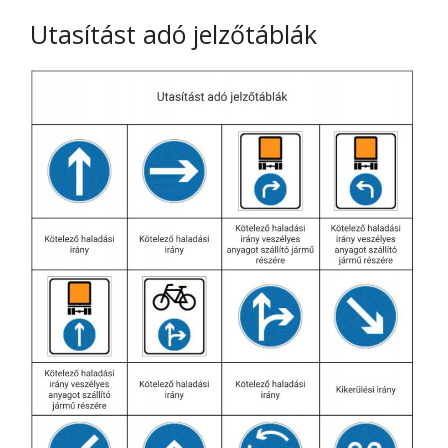
Utasítást adó jelzőtáblák