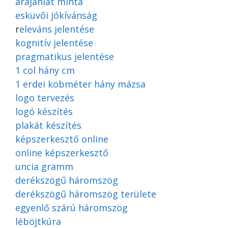
árajánlat minta
esküvői jókívánság
r
eleváns jelentése
kognitív jelentése
pragmatikus jelentése
1 col hány cm
1 erdei köbméter hány mázsa
logo tervezés
logó készítés
plakát készítés
képszerkesztő online
online képszerkesztő
uncia gramm
derékszögű háromszög
derékszögű háromszög területe
egyenlő szárú háromszög
léböjtkúra