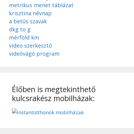
metrikus menet táblázat
krisztina névnap
a betűs szavak
dkg to g
mérföld km
video szerkesztő
videóvágó program
Élőben is megtekinthető
kulcsrakész mobilházak: