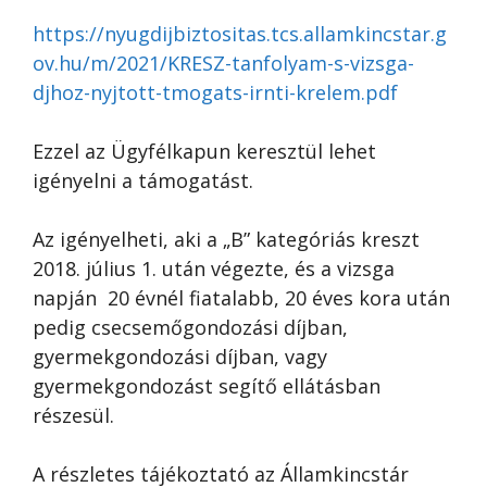
https://nyugdijbiztositas.tcs.allamkincstar.g
ov.hu/m/2021/KRESZ-tanfolyam-s-vizsga-
djhoz-nyjtott-tmogats-irnti-krelem.pdf
Ezzel az Ügyfélkapun keresztül lehet
igényelni a támogatást.
Az igényelheti, aki a „B” kategóriás kreszt
2018. július 1. után végezte, és a vizsga
napján 20 évnél fiatalabb, 20 éves kora után
pedig csecsemőgondozási díjban,
gyermekgondozási díjban, vagy
gyermekgondozást segítő ellátásban
részesül.
A részletes tájékoztató az Államkincstár