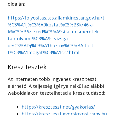
oldalán:
https://folyositas.tcs.allamkincstar.gov.hu/t
%C3%A1j%C3%A9koztat%C3%B3k/46-a-
k%C3%B6zleked%C3%A9si-alapismeretek-
tanfolyam-%C3%A9s-vizsga-
d%C3%ADj%C3%A1hoz-ny%C3%BAjtott-
t%C3%A1mogat%C3%A1s-2.html
Kresz tesztek
Az interneten több ingyenes kresz teszt
elérhető. A teljesség igénye nélkül az alábbi
weboldalakon tesztelheted a kresz tudásod:
https://kreszteszt.net/gyakorlas/
https://kreszteszt.gyorsjogositvany.hu