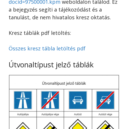
docid=97500001.kpm
weboldalon találod. Ez
a bejegyzés segíti a tájékozódást és a
tanulást, de nem hivatalos kresz oktatás.
Kresz táblák pdf letöltés:
Összes kresz tábla letöltés pdf
Útvonaltípust jelző táblák