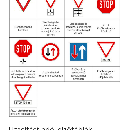
Utasítást adó jelzőtáblák