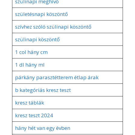
szülinapi meghívó
születésnapi köszöntő
szívhez szóló szülinapi köszöntő
szülinapi köszöntő
1 col hány cm
1 dl hány ml
párkány parasztétterem étlap árak
b kategóriás kresz teszt
kresz táblák
kresz teszt 2024
hány hét van egy évben