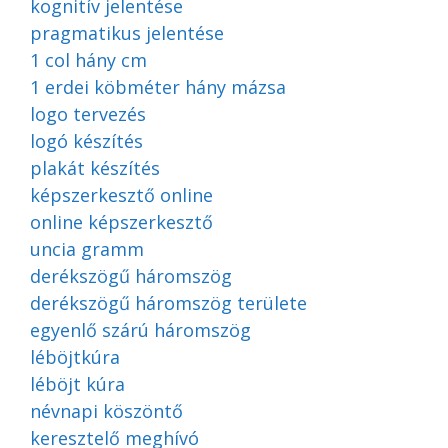
kognitív jelentése
pragmatikus jelentése
1 col hány cm
1 erdei köbméter hány mázsa
logo tervezés
logó készítés
plakát készítés
képszerkesztő online
online képszerkesztő
uncia gramm
derékszögű háromszög
derékszögű háromszög területe
egyenlő szárú háromszög
léböjtkúra
léböjt kúra
névnapi köszöntő
keresztelő meghívó