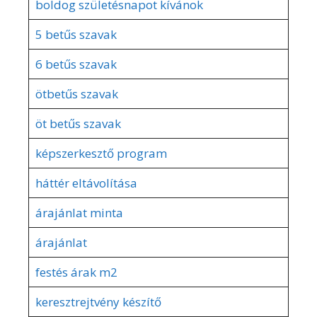
boldog születésnapot kívánok
5 betűs szavak
6 betűs szavak
ötbetűs szavak
öt betűs szavak
képszerkesztő program
háttér eltávolítása
árajánlat minta
árajánlat
festés árak m2
keresztrejtvény készítő