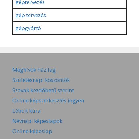
géptervezés
gép tervezés
gépgyártó
Meghívók házilag
Születésnapi köszöntők
Szavak kezdőbetű szerint
Online képszerkesztés ingyen
Léböjt kúra
Névnapi képeslapok
Online képeslap