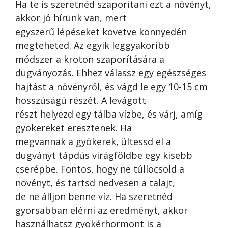
Ha te is szeretnéd szaporítani ezt a növényt,
akkor jó hírünk van, mert
egyszerű lépéseket követve könnyedén
megteheted. Az egyik leggyakoribb
módszer a kroton szaporítására a
dugványozás. Ehhez válassz egy egészséges
hajtást a növényről, és vágd le egy 10-15 cm
hosszúságú részét. A levágott
részt helyezd egy tálba vízbe, és várj, amíg
gyökereket eresztenek. Ha
megvannak a gyökerek, ültessd el a
dugványt tápdús virágföldbe egy kisebb
cserépbe. Fontos, hogy ne túllocsold a
növényt, és tartsd nedvesen a talajt,
de ne álljon benne víz. Ha szeretnéd
gyorsabban elérni az eredményt, akkor
használhatsz gyökérhormont is a