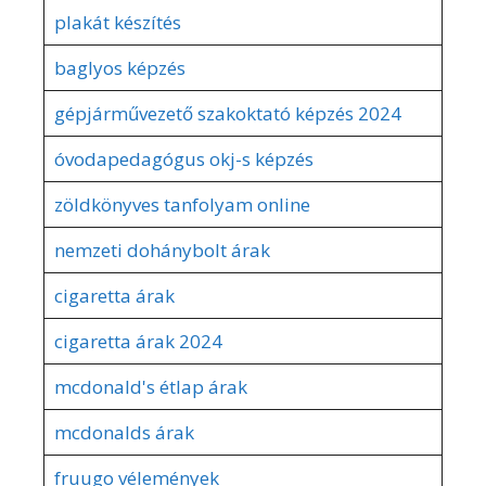
plakát készítés
baglyos képzés
gépjárművezető szakoktató képzés 2024
óvodapedagógus okj-s képzés
zöldkönyves tanfolyam online
nemzeti dohánybolt árak
cigaretta árak
cigaretta árak 2024
mcdonald's étlap árak
mcdonalds árak
fruugo vélemények