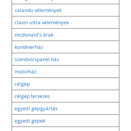
zalando vélemények
clavin ultra vélemények
mcdonald's árak
konténerház
szendvicspanel ház
mobilház
célgép
célgép tervezés
egyedi gépgyártás
egyedi gépek