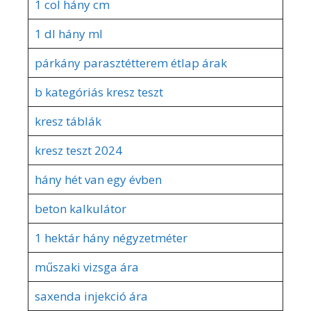
1 col hány cm
1 dl hány ml
párkány parasztétterem étlap árak
b kategóriás kresz teszt
kresz táblák
kresz teszt 2024
hány hét van egy évben
beton kalkulátor
1 hektár hány négyzetméter
műszaki vizsga ára
saxenda injekció ára