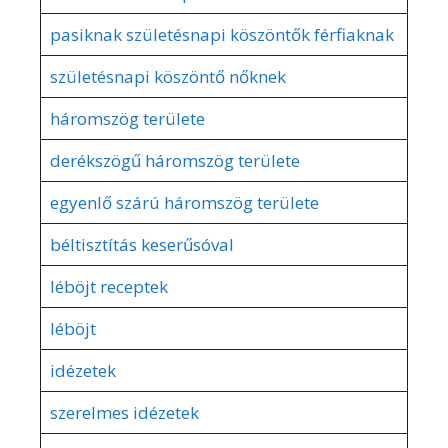
pasiknak születésnapi köszöntők férfiaknak
születésnapi köszöntő nőknek
háromszög területe
derékszögű háromszög területe
egyenlő szárú háromszög területe
béltisztítás keserűsóval
léböjt receptek
léböjt
idézetek
szerelmes idézetek