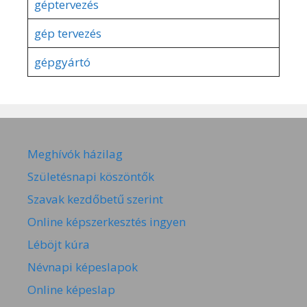
géptervezés
gép tervezés
gépgyártó
Meghívók házilag
Születésnapi köszöntők
Szavak kezdőbetű szerint
Online képszerkesztés ingyen
Léböjt kúra
Névnapi képeslapok
Online képeslap