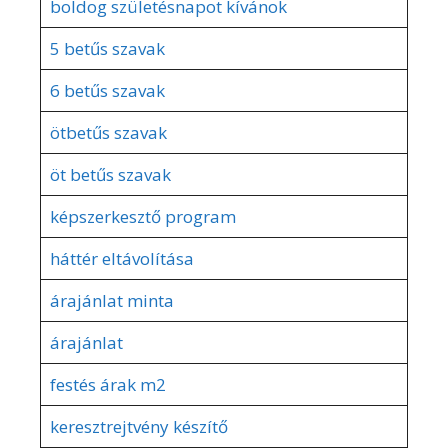
boldog születésnapot kívánok
5 betűs szavak
6 betűs szavak
ötbetűs szavak
öt betűs szavak
képszerkesztő program
háttér eltávolítása
árajánlat minta
árajánlat
festés árak m2
keresztrejtvény készítő