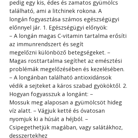
pedig egy kis, édes és zamatos gyümölcs
található, ami a litchinek rokona. A
longán fogyasztása számos egészségügyi
előnnyel jár. 1. Egészségügyi előnyök:
– A longán magas C-vitamin tartalma erősíti
az immunrendszert és segít
megelőzni különböző betegségeket. –
Magas rosttartalma segíthet az emésztési
problémák megelőzésében és kezelésében.
– A longánban található antioxidánsok
védik a sejteket a káros szabad gyököktől. 2.
Hogyan fogyasszuk a longánt: –
Mossuk meg alaposan a gyümölcsöt hideg
víz alatt. – Vágjuk ketté és óvatosan
nyomjuk ki a húsát a héjból. –
Csipegethetjük magában, vagy salátákhoz,
desszertekhez