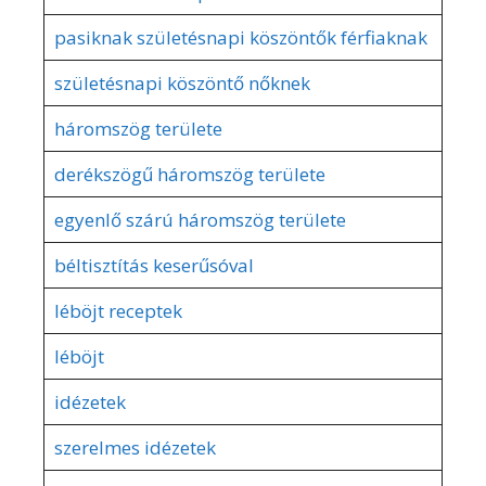
pasiknak születésnapi köszöntők férfiaknak
születésnapi köszöntő nőknek
háromszög területe
derékszögű háromszög területe
egyenlő szárú háromszög területe
béltisztítás keserűsóval
léböjt receptek
léböjt
idézetek
szerelmes idézetek