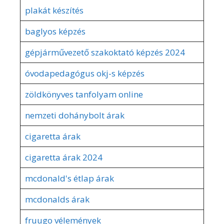
plakát készítés
baglyos képzés
gépjárművezető szakoktató képzés 2024
óvodapedagógus okj-s képzés
zöldkönyves tanfolyam online
nemzeti dohánybolt árak
cigaretta árak
cigaretta árak 2024
mcdonald's étlap árak
mcdonalds árak
fruugo vélemények