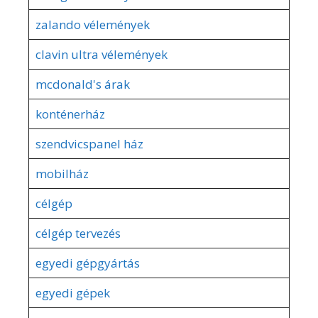
zalando vélemények
clavin ultra vélemények
mcdonald's árak
konténerház
szendvicspanel ház
mobilház
célgép
célgép tervezés
egyedi gépgyártás
egyedi gépek