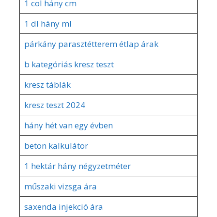
1 col hány cm
1 dl hány ml
párkány parasztétterem étlap árak
b kategóriás kresz teszt
kresz táblák
kresz teszt 2024
hány hét van egy évben
beton kalkulátor
1 hektár hány négyzetméter
műszaki vizsga ára
saxenda injekció ára