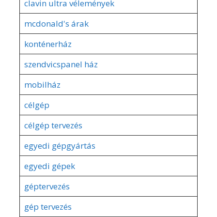
clavin ultra vélemények
mcdonald's árak
konténerház
szendvicspanel ház
mobilház
célgép
célgép tervezés
egyedi gépgyártás
egyedi gépek
géptervezés
gép tervezés