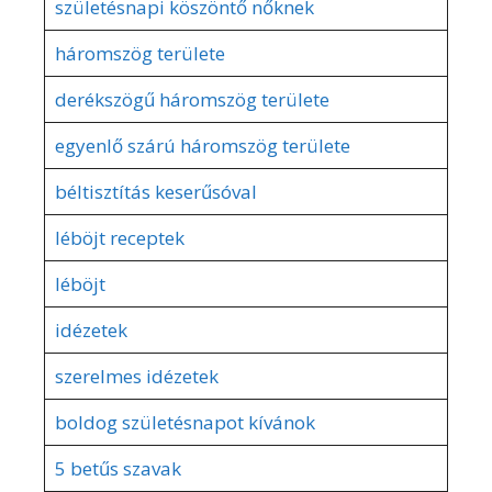
születésnapi köszöntő nőknek
háromszög területe
derékszögű háromszög területe
egyenlő szárú háromszög területe
béltisztítás keserűsóval
léböjt receptek
léböjt
idézetek
szerelmes idézetek
boldog születésnapot kívánok
5 betűs szavak