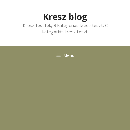
Kilépés
a
Kresz blog
tartalomba
Kresz tesztek, B kategóriás kresz teszt, C
kategóriás kresz teszt
Menü