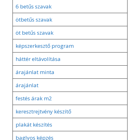
6 betűs szavak
ötbetűs szavak
öt betűs szavak
képszerkesztő program
háttér eltávolítása
árajánlat minta
árajánlat
festés árak m2
keresztrejtvény készítő
plakát készítés
baglyos képzés