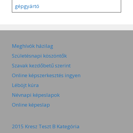
gépgyártó
Meghívók házilag
Születésnapi köszöntők
Szavak kezdőbetű szerint
Online képszerkesztés ingyen
Léböjt kúra
Névnapi képeslapok
Online képeslap
2015 Kresz Teszt B Kategória