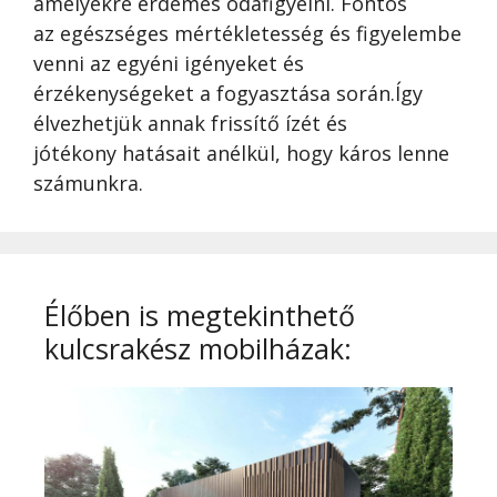
amelyekre érdemes odafigyelni. Fontos
az egészséges mértékletesség és figyelembe
venni az egyéni igényeket és
érzékenységeket a fogyasztása során.Így
élvezhetjük annak frissítő ízét és
jótékony hatásait anélkül, hogy káros lenne
számunkra.
Élőben is megtekinthető
kulcsrakész mobilházak: