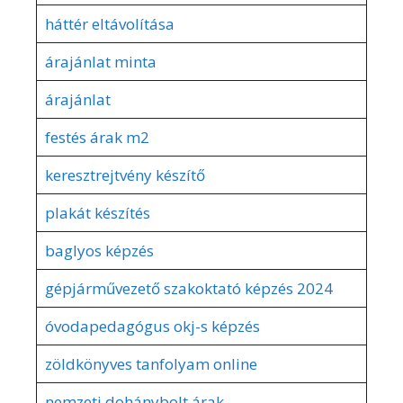
háttér eltávolítása
árajánlat minta
árajánlat
festés árak m2
keresztrejtvény készítő
plakát készítés
baglyos képzés
gépjárművezető szakoktató képzés 2024
óvodapedagógus okj-s képzés
zöldkönyves tanfolyam online
nemzeti dohánybolt árak