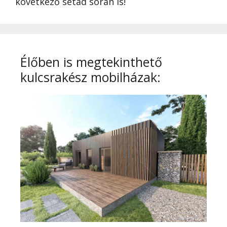
következő sétád során is!
Élőben is megtekinthető
kulcsrakész mobilházak: