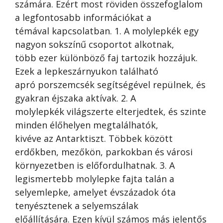
számára. Ezért most röviden összefoglalom
a legfontosabb információkat a
témával kapcsolatban. 1. A molylepkék egy
nagyon sokszínű csoportot alkotnak,
több ezer különböző faj tartozik hozzájuk.
Ezek a lepkeszárnyukon található
apró porszemcsék segítségével repülnek, és
gyakran éjszaka aktívak. 2. A
molylepkék világszerte elterjedtek, és szinte
minden élőhelyen megtalálhatók,
kivéve az Antarktiszt. Többek között
erdőkben, mezőkön, parkokban és városi
környezetben is előfordulhatnak. 3. A
legismertebb molylepke fajta talán a
selyemlepke, amelyet évszázadok óta
tenyésztenek a selyemszálak
előállítására. Ezen kívül számos más jelentős