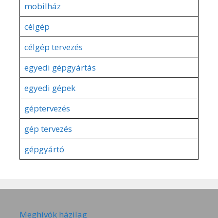
mobilház
célgép
célgép tervezés
egyedi gépgyártás
egyedi gépek
géptervezés
gép tervezés
gépgyártó
Meghívók házilag