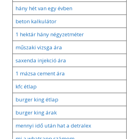
hány hét van egy évben
beton kalkulátor
1 hektár hány négyzetméter
műszaki vizsga ára
saxenda injekció ára
1 mázsa cement ára
kfc étlap
burger king étlap
burger king árak
mennyi idő után hat a detralex
mi a whatsapp számom