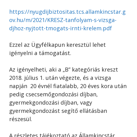
https://nyugdijbiztositas.tcs.allamkincstar.g
ov.hu/m/2021/KRESZ-tanfolyam-s-vizsga-
djhoz-nyjtott-tmogats-irnti-krelem.pdf
Ezzel az Ügyfélkapun keresztül lehet
igényelni a támogatást.
Az igényelheti, aki a „B” kategóriás kreszt
2018. július 1. után végezte, és a vizsga
napján 20 évnél fiatalabb, 20 éves kora után
pedig csecsemőgondozási díjban,
gyermekgondozási díjban, vagy
gyermekgondozást segítő ellátásban
részesül.
A részletes tájékoztató az Államkincstár