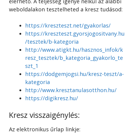
elérhető. A teljesség igénye nélkül az alábbi
weboldalakon tesztelheted a kresz tudásod:
https://kreszteszt.net/gyakorlas/
https://kreszteszt.gyorsjogositvany.hu
/tesztek/b-kategoria
http://www.atigkt.hu/hasznos_infok/k
resz_tesztek/b_kategoria_gyakorlo_te
szt_1
https://dodgemjogsi.hu/kresz-teszt/a-
kategoria
http://www.kresztanulasotthon.hu/
https://digikresz.hu/
Kresz visszaigénylés:
Az elektronikus űrlap linkje: