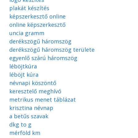
plakát készítés
képszerkesztő online
online képszerkesztő
uncia gramm
derékszögű háromszög
derékszögű háromszög területe
egyenlő szárú háromszög
léböjtkúra
léböjt kúra
névnapi köszöntő
keresztelő meghívó
metrikus menet táblázat
krisztina névnap
a betűs szavak
dkg to g
mérföld km