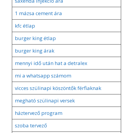
saxenda injekció ára
1 mázsa cement ára
kfc étlap
burger king étlap
burger king árak
mennyi idő után hat a detralex
mi a whatsapp számom
vicces szülinapi köszöntők férfiaknak
megható szülinapi versek
háztervező program
szoba tervező