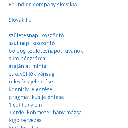
Founding company slovakia
Slovak llc
születésnapi köszöntő
szülinapi köszöntő
boldog születésnapot kívánok
slim pénztárca
árajánlat minta
esküvői jókívánság
r
eleváns jelentése
kognitív jelentése
pragmatikus jelentése
1 col hány cm
1 erdei köbméter hány mázsa
logo tervezés
logó készítés