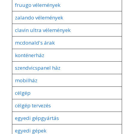
fruugo vélemények
zalando vélemények
clavin ultra vélemények
mcdonald's árak
konténerház
szendvicspanel ház
mobilház
célgép
célgép tervezés
egyedi gépgyártás
egyedi gépek