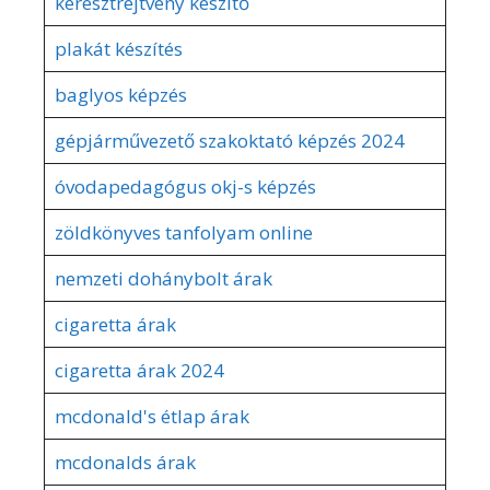
keresztrejtvény készítő
plakát készítés
baglyos képzés
gépjárművezető szakoktató képzés 2024
óvodapedagógus okj-s képzés
zöldkönyves tanfolyam online
nemzeti dohánybolt árak
cigaretta árak
cigaretta árak 2024
mcdonald's étlap árak
mcdonalds árak