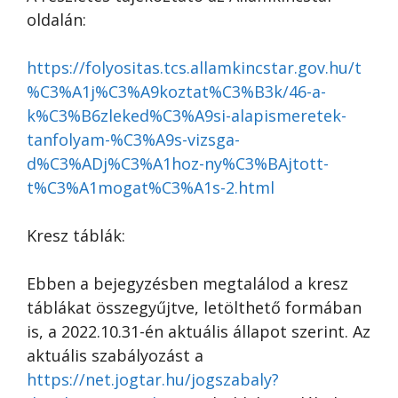
oldalán:
https://folyositas.tcs.allamkincstar.gov.hu/t
%C3%A1j%C3%A9koztat%C3%B3k/46-a-
k%C3%B6zleked%C3%A9si-alapismeretek-
tanfolyam-%C3%A9s-vizsga-
d%C3%ADj%C3%A1hoz-ny%C3%BAjtott-
t%C3%A1mogat%C3%A1s-2.html
Kresz táblák:
Ebben a bejegyzésben megtalálod a kresz
táblákat összegyűjtve, letölthető formában
is, a 2022.10.31-én aktuális állapot szerint. Az
aktuális szabályozást a
https://net.jogtar.hu/jogszabaly?