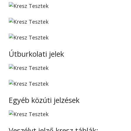
Útburkolati jelek
Egyéb közúti jelzések
Veszélyt jelző kresz táblák: