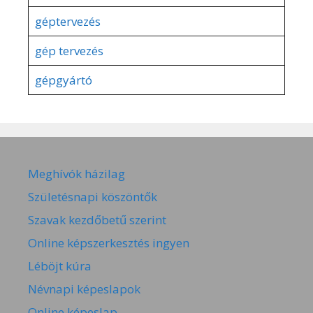
géptervezés
gép tervezés
gépgyártó
Meghívók házilag
Születésnapi köszöntők
Szavak kezdőbetű szerint
Online képszerkesztés ingyen
Léböjt kúra
Névnapi képeslapok
Online képeslap