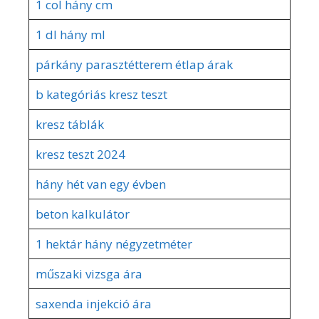
1 col hány cm
1 dl hány ml
párkány parasztétterem étlap árak
b kategóriás kresz teszt
kresz táblák
kresz teszt 2024
hány hét van egy évben
beton kalkulátor
1 hektár hány négyzetméter
műszaki vizsga ára
saxenda injekció ára