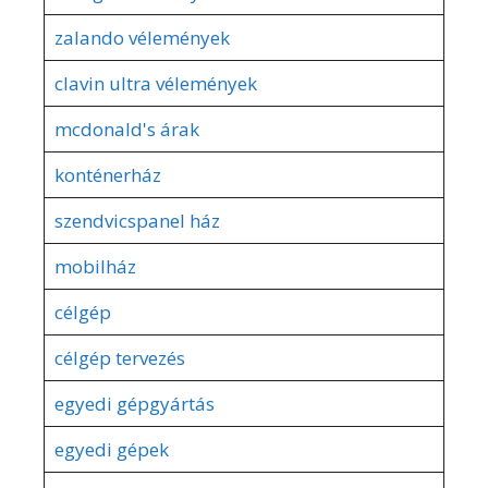
zalando vélemények
clavin ultra vélemények
mcdonald's árak
konténerház
szendvicspanel ház
mobilház
célgép
célgép tervezés
egyedi gépgyártás
egyedi gépek