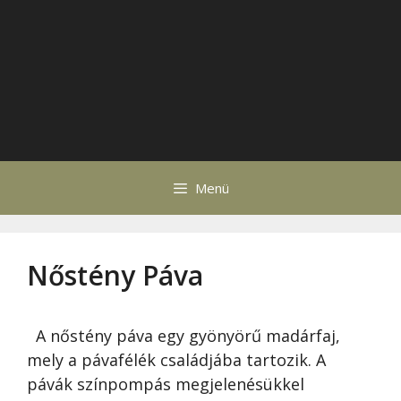
Menü
Nőstény Páva
A nőstény páva egy gyönyörű madárfaj,
mely a pávafélék családjába tartozik. A
pávák színpompás megjelenésükkel