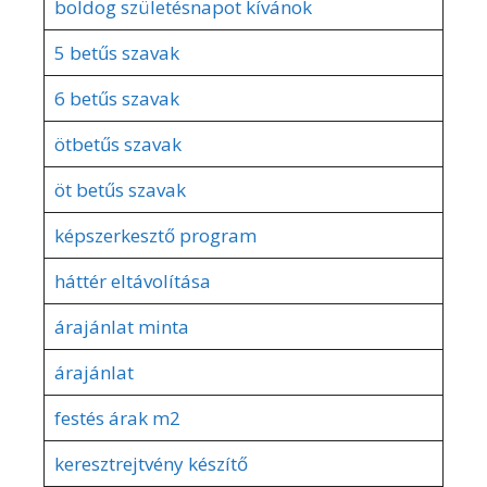
boldog születésnapot kívánok
5 betűs szavak
6 betűs szavak
ötbetűs szavak
öt betűs szavak
képszerkesztő program
háttér eltávolítása
árajánlat minta
árajánlat
festés árak m2
keresztrejtvény készítő