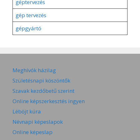
géptervezés
gép tervezés
gépgyártó
Meghívók házilag
Születésnapi köszöntők
Szavak kezdőbetű szerint
Online képszerkesztés ingyen
Léböjt kúra
Névnapi képeslapok
Online képeslap