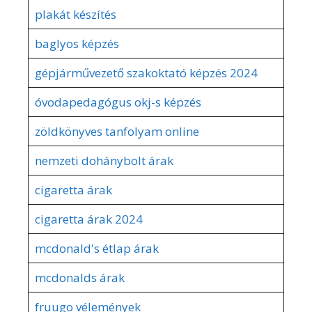
plakát készítés
baglyos képzés
gépjárművezető szakoktató képzés 2024
óvodapedagógus okj-s képzés
zöldkönyves tanfolyam online
nemzeti dohánybolt árak
cigaretta árak
cigaretta árak 2024
mcdonald's étlap árak
mcdonalds árak
fruugo vélemények