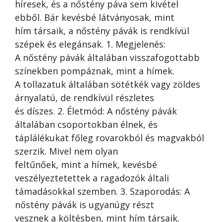
híresek, és a nőstény páva sem kivétel
ebből. Bár kevésbé látványosak, mint
hím társaik, a nőstény pávák is rendkívül
szépek és elegánsak. 1. Megjelenés:
A nőstény pávák általában visszafogottabb
színekben pompáznak, mint a hímek.
A tollazatuk általában sötétkék vagy zöldes
árnyalatú, de rendkívül részletes
és díszes. 2. Életmód: A nőstény pávák
általában csoportokban élnek, és
táplálékukat főleg rovarokból és magvakból
szerzik. Mivel nem olyan
feltűnőek, mint a hímek, kevésbé
veszélyeztetettek a ragadozók általi
támadásokkal szemben. 3. Szaporodás: A
nőstény pávák is ugyanúgy részt
vesznek a költésben, mint hím társaik.