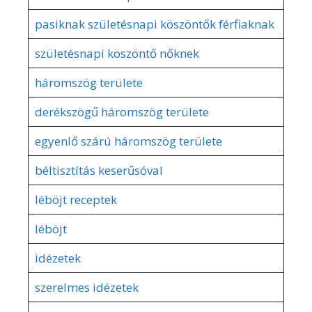
pasiknak születésnapi köszöntők férfiaknak
születésnapi köszöntő nőknek
háromszög területe
derékszögű háromszög területe
egyenlő szárú háromszög területe
béltisztítás keserűsóval
léböjt receptek
léböjt
idézetek
szerelmes idézetek