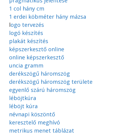
pragmatikus jelentése
1 col hány cm
1 erdei köbméter hány mázsa
l
ogo tervezés
logó készítés
plakát készítés
képszerkesztő online
online képszerkesztő
uncia gramm
derékszögű háromszög
derékszögű háromszög területe
egyenlő szárú háromszög
léböjtkúra
léböjt kúra
névnapi köszöntő
keresztelő meghívó
metrikus menet táblázat