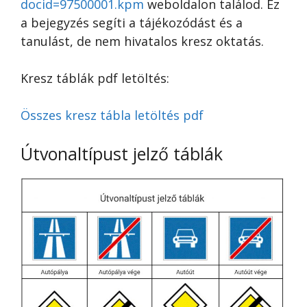
docid=97500001.kpm
weboldalon találod. Ez
a bejegyzés segíti a tájékozódást és a
tanulást, de nem hivatalos kresz oktatás.
Kresz táblák pdf letöltés:
Összes kresz tábla letöltés pdf
Útvonaltípust jelző táblák