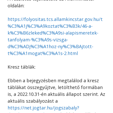
oldalán:
https://folyositas.tcs.allamkincstar.gov.hu/t
%C3%A1j%C3%A9koztat%C3%B3k/46-a-
k%C3%B6zleked%C3%A9si-alapismeretek-
tanfolyam-%C3%A9s-vizsga-
d%C3%ADj%C3%A1hoz-ny%C3%BAjtott-
t%C3%A1mogat%C3%A1s-2.html
Kresz táblák:
Ebben a bejegyzésben megtalálod a kresz
táblákat összegyűjtve, letölthető formában
is, a 2022.10.31-én aktuális állapot szerint. Az
aktuális szabályozást a
https://net.jogtar.hu/jogszabaly?