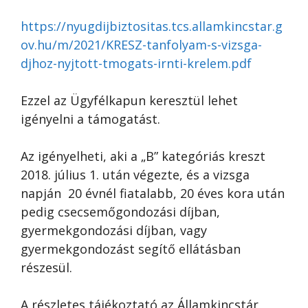
https://nyugdijbiztositas.tcs.allamkincstar.g
ov.hu/m/2021/KRESZ-tanfolyam-s-vizsga-
djhoz-nyjtott-tmogats-irnti-krelem.pdf
Ezzel az Ügyfélkapun keresztül lehet
igényelni a támogatást.
Az igényelheti, aki a „B” kategóriás kreszt
2018. július 1. után végezte, és a vizsga
napján 20 évnél fiatalabb, 20 éves kora után
pedig csecsemőgondozási díjban,
gyermekgondozási díjban, vagy
gyermekgondozást segítő ellátásban
részesül.
A részletes tájékoztató az Államkincstár