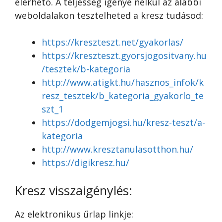
elérhető. A teljesség igénye nélkül az alábbi
weboldalakon tesztelheted a kresz tudásod:
https://kreszteszt.net/gyakorlas/
https://kreszteszt.gyorsjogositvany.hu
/tesztek/b-kategoria
http://www.atigkt.hu/hasznos_infok/k
resz_tesztek/b_kategoria_gyakorlo_te
szt_1
https://dodgemjogsi.hu/kresz-teszt/a-
kategoria
http://www.kresztanulasotthon.hu/
https://digikresz.hu/
Kresz visszaigénylés:
Az elektronikus űrlap linkje: