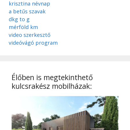
krisztina névnap
a betűs szavak
dkg to g
mérföld km
video szerkesztő
videóvágó program
Élőben is megtekinthető
kulcsrakész mobilházak: