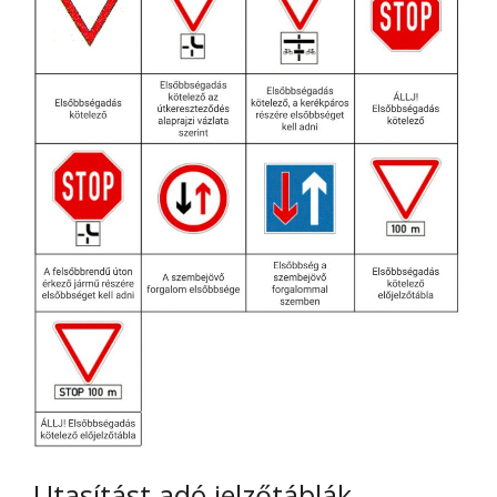
Utasítást adó jelzőtáblák