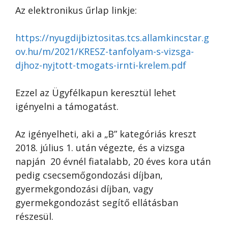
Az elektronikus űrlap linkje:
https://nyugdijbiztositas.tcs.allamkincstar.g
ov.hu/m/2021/KRESZ-tanfolyam-s-vizsga-
djhoz-nyjtott-tmogats-irnti-krelem.pdf
Ezzel az Ügyfélkapun keresztül lehet
igényelni a támogatást.
Az igényelheti, aki a „B” kategóriás kreszt
2018. július 1. után végezte, és a vizsga
napján 20 évnél fiatalabb, 20 éves kora után
pedig csecsemőgondozási díjban,
gyermekgondozási díjban, vagy
gyermekgondozást segítő ellátásban
részesül.