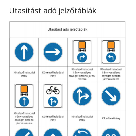
Utasítást adó jelzőtáblák