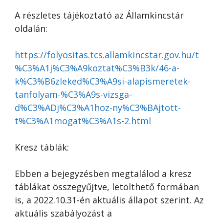
A részletes tájékoztató az Államkincstár
oldalán:
https://folyositas.tcs.allamkincstar.gov.hu/t
%C3%A1j%C3%A9koztat%C3%B3k/46-a-
k%C3%B6zleked%C3%A9si-alapismeretek-
tanfolyam-%C3%A9s-vizsga-
d%C3%ADj%C3%A1hoz-ny%C3%BAjtott-
t%C3%A1mogat%C3%A1s-2.html
Kresz táblák:
Ebben a bejegyzésben megtalálod a kresz
táblákat összegyűjtve, letölthető formában
is, a 2022.10.31-én aktuális állapot szerint. Az
aktuális szabályozást a