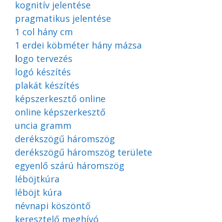
kognitív jelentése
pragmatikus jelentése
1 col hány cm
1 erdei köbméter hány mázsa
l
ogo tervezés
logó készítés
plakát készítés
képszerkesztő online
online képszerkesztő
uncia gramm
derékszögű háromszög
derékszögű háromszög területe
egyenlő szárú háromszög
léböjtkúra
léböjt kúra
névnapi köszöntő
keresztelő meghívó