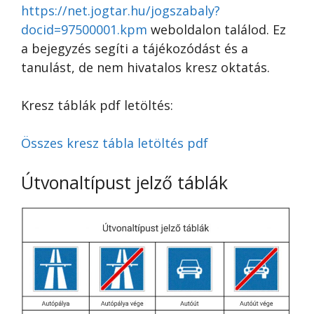
https://net.jogtar.hu/jogszabaly?
docid=97500001.kpm
weboldalon találod. Ez
a bejegyzés segíti a tájékozódást és a
tanulást, de nem hivatalos kresz oktatás.
Kresz táblák pdf letöltés:
Összes kresz tábla letöltés pdf
Útvonaltípust jelző táblák