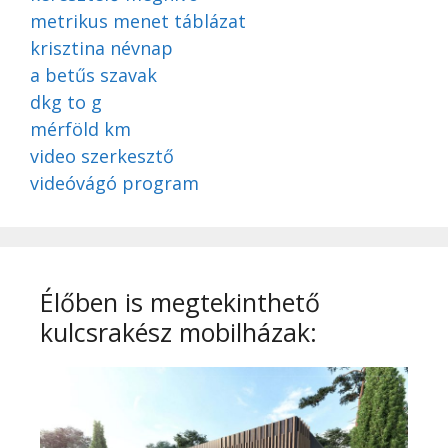
metrikus menet táblázat
krisztina névnap
a betűs szavak
dkg to g
mérföld km
video szerkesztő
videóvágó program
Élőben is megtekinthető
kulcsrakész mobilházak: