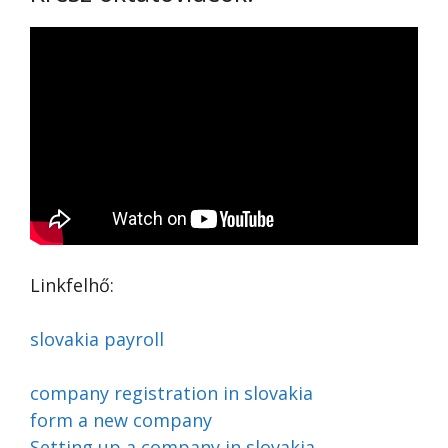
Linkfelhő:
slovakia payroll
company registration in slovakia
form a new company
Setting up a company in slovakia