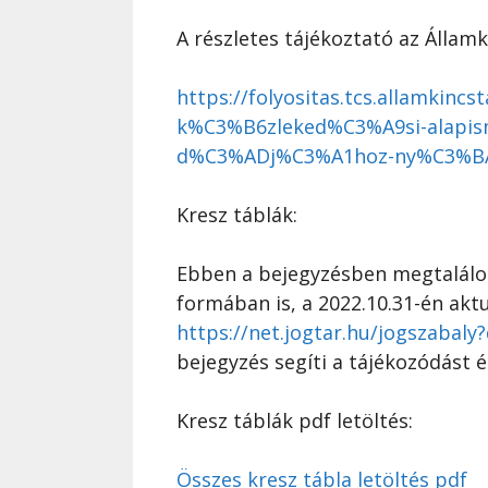
A részletes tájékoztató az Államk
https://folyositas.tcs.allamki
k%C3%B6zleked%C3%A9si-alapism
d%C3%ADj%C3%A1hoz-ny%C3%BA
Kresz táblák:
Ebben a bejegyzésben megtalálod
formában is, a 2022.10.31-én aktu
https://net.jogtar.hu/jogszabal
bejegyzés segíti a tájékozódást é
Kresz táblák pdf letöltés:
Összes kresz tábla letöltés pdf