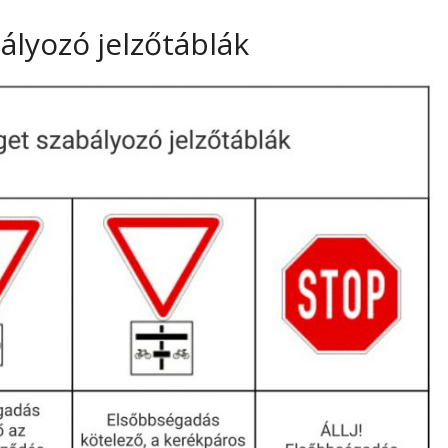
ályozó jelzőtáblák