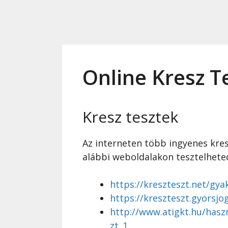
Online Kresz T
Kresz tesztek
Az interneten több ingyenes kresz
alábbi weboldalakon tesztelhete
https://kreszteszt.net/gya
https://kreszteszt.gyorsjo
http://www.atigkt.hu/hasz
zt_1