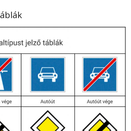
táblák