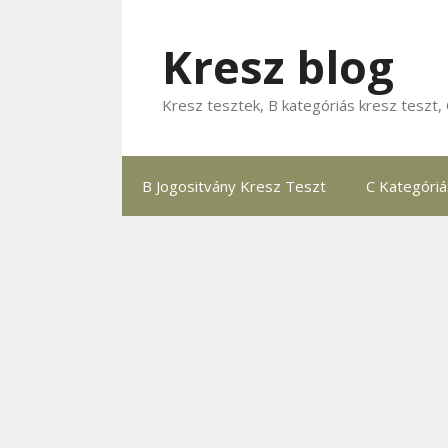
Kilépés
a
Kresz blog
tartalomba
Kresz tesztek, B kategóriás kresz teszt, 
B Jogositvány Kresz Teszt
C Kategóri