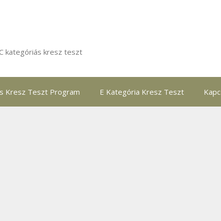
C kategóriás kresz teszt
ás Kresz Teszt Program
E Kategória Kresz Teszt
Kapc