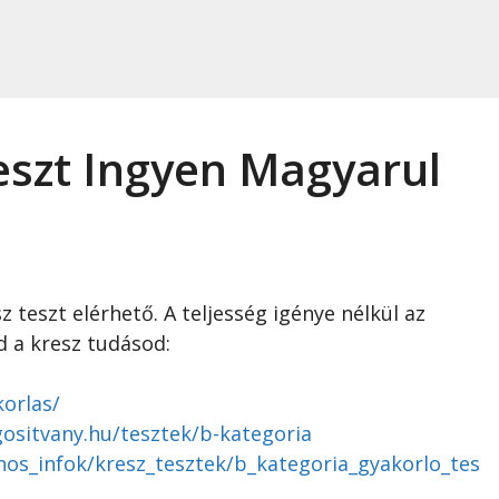
eszt Ingyen Magyarul
 teszt elérhető. A teljesség igénye nélkül az
d a kresz tudásod:
korlas/
gositvany.hu/tesztek/b-kategoria
nos_infok/kresz_tesztek/b_kategoria_gyakorlo_tes