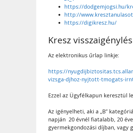
https://dodgemjogsi.hu/kr
http://www.kresztanulasot
https://digikresz.hu/
Kresz visszaigénylés
Az elektronikus űrlap linkje:
https://nyugdijbiztositas.tcs.al
vizsga-djhoz-nyjtott-tmogats-irn
Ezzel az Ügyfélkapun keresztül l
Az igényelheti, aki a „B” kategóriá
napján 20 évnél fiatalabb, 20 év
gyermekgondozási díjban, vagy g