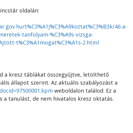
incstár oldalán:
ncstar.gov.hu/t%C3%A1j%C3%A9koztat%C3%B3k/46-a-
eretek-tanfolyam-%C3%A9s-vizsga-
jtott-t%C3%A1mogat%C3%A1s-2.html
 a kresz táblákat összegyűjtve, letölthető
ális állapot szerint. Az aktuális szabályozást a
y?docid=97500001.kpm
weboldalon találod. Ez a
s a tanulást, de nem hivatalos kresz oktatás.