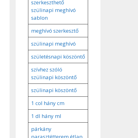
szerkeszthető
szülinapi meghívó
sablon
meghívó szerkesztő
szülinapi meghívó
születésnapi köszöntő
szívhez szóló
szülinapi köszöntő
szülinapi köszöntő
1 col hány cm
1 dl hány ml
párkány
parasztétterem étlap