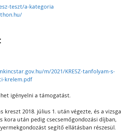
esz-teszt/a-kategoria
thon.hu/
:
lamkincstar.gov.hu/m/2021/KRESZ-tanfolyam-s-
ti-krelem.pdf
ehet igényelni a támogatást.
s kreszt 2018. július 1. után végezte, és a vizsga
es kora után pedig csecsemőgondozási díjban,
yermekgondozást segítő ellátásban részesül.