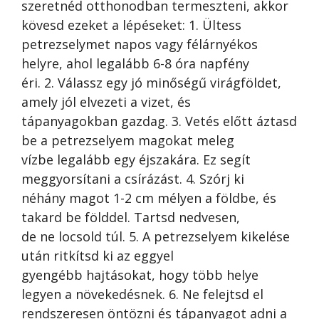
szeretnéd otthonodban termeszteni, akkor
kövesd ezeket a lépéseket: 1. Ültess
petrezselymet napos vagy félárnyékos
helyre, ahol legalább 6-8 óra napfény
éri. 2. Válassz egy jó minőségű virágföldet,
amely jól elvezeti a vizet, és
tápanyagokban gazdag. 3. Vetés előtt áztasd
be a petrezselyem magokat meleg
vízbe legalább egy éjszakára. Ez segít
meggyorsítani a csírázást. 4. Szórj ki
néhány magot 1-2 cm mélyen a földbe, és
takard be földdel. Tartsd nedvesen,
de ne locsold túl. 5. A petrezselyem kikelése
után ritkítsd ki az eggyel
gyengébb hajtásokat, hogy több helye
legyen a növekedésnek. 6. Ne felejtsd el
rendszeresen öntözni és tápanyagot adni a