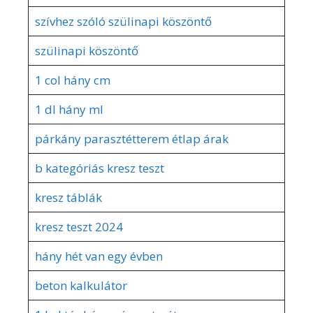
szívhez szóló szülinapi köszöntő
szülinapi köszöntő
1 col hány cm
1 dl hány ml
párkány parasztétterem étlap árak
b kategóriás kresz teszt
kresz táblák
kresz teszt 2024
hány hét van egy évben
beton kalkulátor