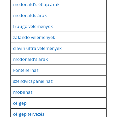
mcdonald's étlap árak
mcdonalds árak
fruugo vélemények
zalando vélemények
clavin ultra vélemények
mcdonald's árak
konténerház
szendvicspanel ház
mobilház
célgép
célgép tervezés