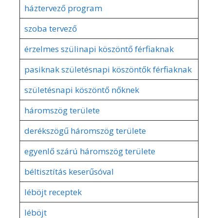
háztervező program
szoba tervező
érzelmes szülinapi köszöntő férfiaknak
pasiknak születésnapi köszöntők férfiaknak
születésnapi köszöntő nőknek
háromszög területe
derékszögű háromszög területe
egyenlő szárú háromszög területe
béltisztítás keserűsóval
léböjt receptek
léböjt