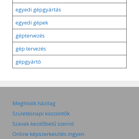
egyedi gépgyártás
egyedi gépek
géptervezés
gép tervezés
gépgyártó
Meghívók házilag
Születésnapi köszöntők
Szavak kezdőbetű szerint
Online képszerkesztés ingyen