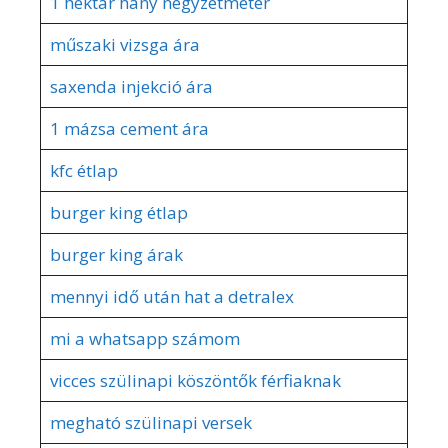
1 hektár hány négyzetméter
műszaki vizsga ára
saxenda injekció ára
1 mázsa cement ára
kfc étlap
burger king étlap
burger king árak
mennyi idő után hat a detralex
mi a whatsapp számom
vicces szülinapi köszöntők férfiaknak
megható szülinapi versek