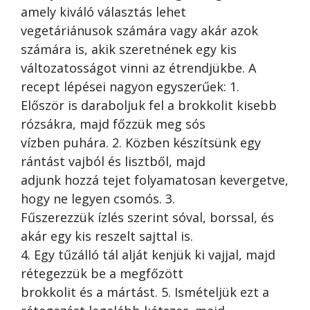
amely kiváló választás lehet
vegetáriánusok számára vagy akár azok
számára is, akik szeretnének egy kis
változatosságot vinni az étrendjükbe. A
recept lépései nagyon egyszerűek: 1.
Először is daraboljuk fel a brokkolit kisebb
rózsákra, majd főzzük meg sós
vízben puhára. 2. Közben készítsünk egy
rántást vajból és lisztből, majd
adjunk hozzá tejet folyamatosan kevergetve,
hogy ne legyen csomós. 3.
Fűszerezzük ízlés szerint sóval, borssal, és
akár egy kis reszelt sajttal is.
4. Egy tűzálló tál alját kenjük ki vajjal, majd
rétegezzük be a megfőzött
brokkolit és a mártást. 5. Ismételjük ezt a