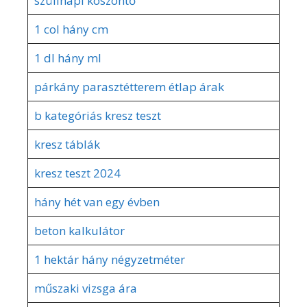
szülinapi köszöntő
1 col hány cm
1 dl hány ml
párkány parasztétterem étlap árak
b kategóriás kresz teszt
kresz táblák
kresz teszt 2024
hány hét van egy évben
beton kalkulátor
1 hektár hány négyzetméter
műszaki vizsga ára