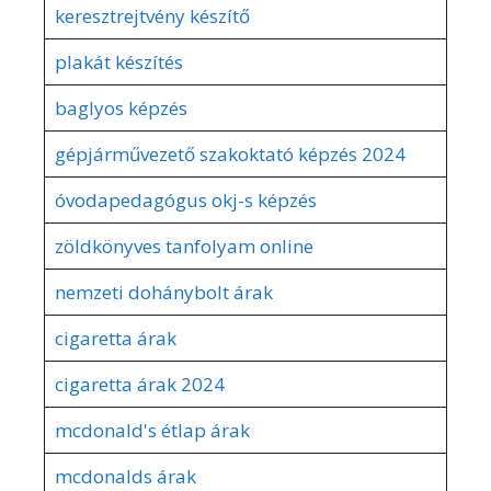
keresztrejtvény készítő
plakát készítés
baglyos képzés
gépjárművezető szakoktató képzés 2024
óvodapedagógus okj-s képzés
zöldkönyves tanfolyam online
nemzeti dohánybolt árak
cigaretta árak
cigaretta árak 2024
mcdonald's étlap árak
mcdonalds árak