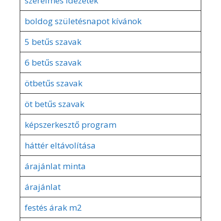
szerelmes idézetek
boldog születésnapot kívánok
5 betűs szavak
6 betűs szavak
ötbetűs szavak
öt betűs szavak
képszerkesztő program
háttér eltávolítása
árajánlat minta
árajánlat
festés árak m2