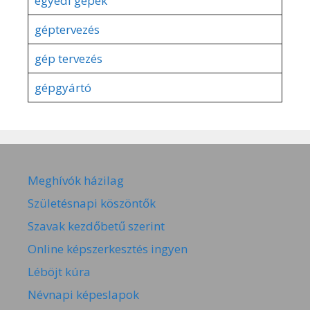
egyedi gépek
géptervezés
gép tervezés
gépgyártó
Meghívók házilag
Születésnapi köszöntők
Szavak kezdőbetű szerint
Online képszerkesztés ingyen
Léböjt kúra
Névnapi képeslapok