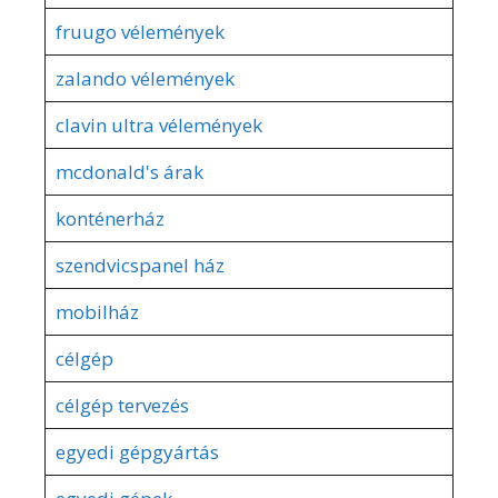
fruugo vélemények
zalando vélemények
clavin ultra vélemények
mcdonald's árak
konténerház
szendvicspanel ház
mobilház
célgép
célgép tervezés
egyedi gépgyártás