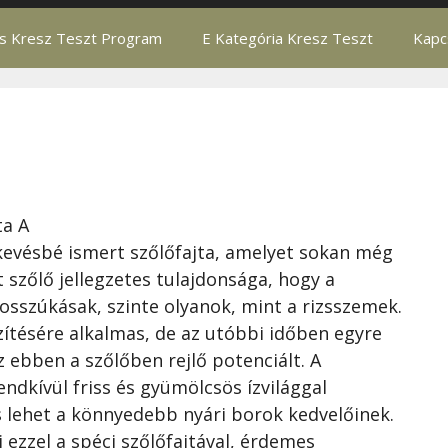
ás Kresz Teszt Program
E Kategória Kresz Teszt
Kapc
ta A
kevésbé ismert szőlőfajta, amelyet sokan még
 szőlő jellegzetes tulajdonsága, hogy a
sszúkásak, szinte olyanok, mint a rizsszemek.
szítésére alkalmas, de az utóbbi időben egyre
z ebben a szőlőben rejlő potenciált. A
ndkívül friss és gyümölcsös ízvilággal
s lehet a könnyedebb nyári borok kedvelőinek.
 ezzel a spéci szőlőfajtával, érdemes