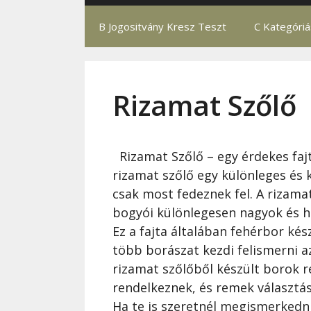
B Jogositvány Kresz Teszt
C Kategóri
Rizamat Szőlő
Rizamat Szőlő – egy érdekes faj
rizamat szőlő egy különleges és 
csak most fedeznek fel. A rizamat
bogyói különlegesen nagyok és ho
Ez a fajta általában fehérbor ké
több borászat kezdi felismerni a
rizamat szőlőből készült borok re
rendelkeznek, és remek választá
Ha te is szeretnél megismerkedni