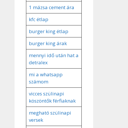
1 mázsa cement ára
kfc étlap
burger king étlap
burger king árak
mennyi idő után hat a
detralex
mi a whatsapp
számom
vicces szülinapi
köszöntők férfiaknak
megható szülinapi
versek