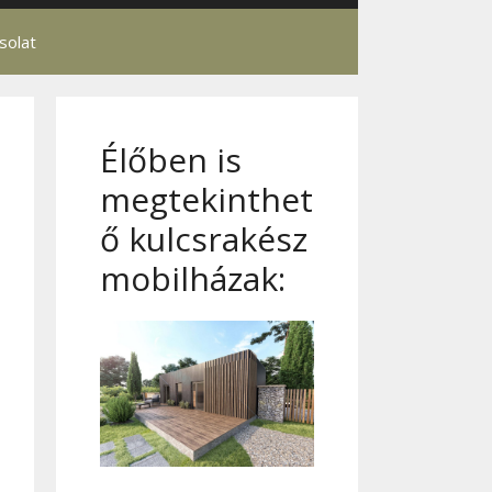
solat
Élőben is
megtekinthet
ő kulcsrakész
mobilházak: