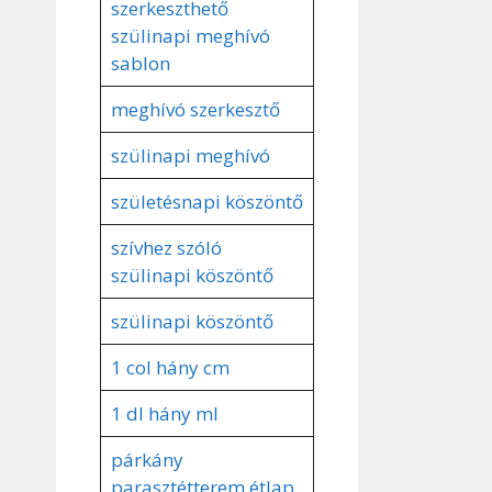
szerkeszthető
szülinapi meghívó
sablon
meghívó szerkesztő
szülinapi meghívó
születésnapi köszöntő
szívhez szóló
szülinapi köszöntő
szülinapi köszöntő
1 col hány cm
1 dl hány ml
párkány
parasztétterem étlap