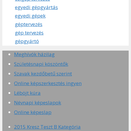
egyedi gépgyártás
egyedi gépek
géptervezés
gép tervezés
gépgyártó
Meghívók házilag
Születésnapi köszöntők
Szavak kezdőbetű szerint
Online képszerkesztés ingyen
Léböjt kúra
Névnapi képeslapok
Online képeslap
2015 Kresz Teszt B Kategória