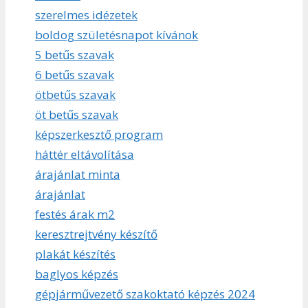
szerelmes idézetek
boldog születésnapot kívánok
5 betűs szavak
6 betűs szavak
ötbetűs szavak
öt betűs szavak
képszerkesztő program
háttér eltávolítása
árajánlat minta
árajánlat
festés árak m2
keresztrejtvény készítő
plakát készítés
baglyos képzés
gépjárművezető szakoktató képzés 2024