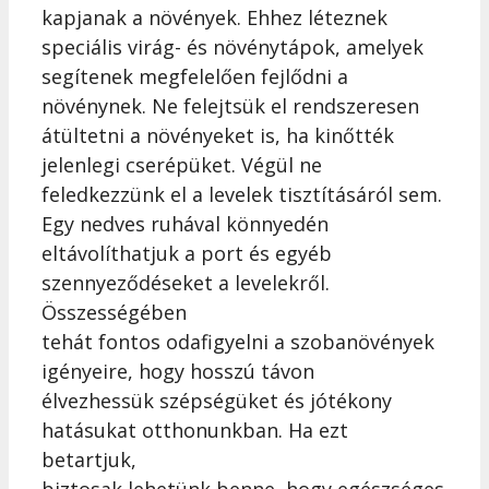
kapjanak a növények. Ehhez léteznek
speciális virág- és növénytápok, amelyek
segítenek megfelelően fejlődni a
növénynek. Ne felejtsük el rendszeresen
átültetni a növényeket is, ha kinőtték
jelenlegi cserépüket. Végül ne
feledkezzünk el a levelek tisztításáról sem.
Egy nedves ruhával könnyedén
eltávolíthatjuk a port és egyéb
szennyeződéseket a levelekről.
Összességében
tehát fontos odafigyelni a szobanövények
igényeire, hogy hosszú távon
élvezhessük szépségüket és jótékony
hatásukat otthonunkban. Ha ezt
betartjuk,
biztosak lehetünk benne, hogy egészséges