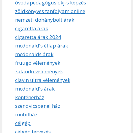
óvodapedagógus okj-s képzés
zöldkönyves tanfolyam online
nemzeti dohánybolt árak
cigaretta árak
cigaretta árak 2024
mcdonald's étlap árak
mcdonalds árak
fruugo vélemények
zalando vélemények
clavin ultra vélemények
mcdonald's árak
konténerház
szendvicspanel ház
mobilház
célgép
célgép tervezés