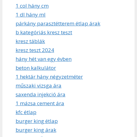
1 col hány cm
1 dl hány ml
párkány parasztétterem étlap árak
b kategóriás kresz teszt
kresz táblák
kresz teszt 2024
hány hét van egy évben
beton kalkulátor
1 hektár hány négyzetméter
műszaki vizsga ára
saxenda injekció ára
1 mázsa cement ára
kfc étlap
burger king étlap
burger king árak