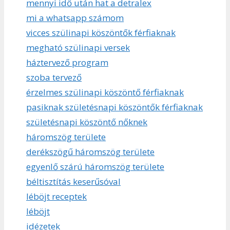
mennyi idő után hat a detralex
mi a whatsapp számom
vicces szülinapi köszöntők férfiaknak
megható szülinapi versek
háztervező program
szoba tervező
érzelmes szülinapi köszöntő férfiaknak
pasiknak születésnapi köszöntők férfiaknak
születésnapi köszöntő nőknek
háromszög területe
derékszögű háromszög területe
egyenlő szárú háromszög területe
béltisztítás keserűsóval
léböjt receptek
léböjt
idézetek