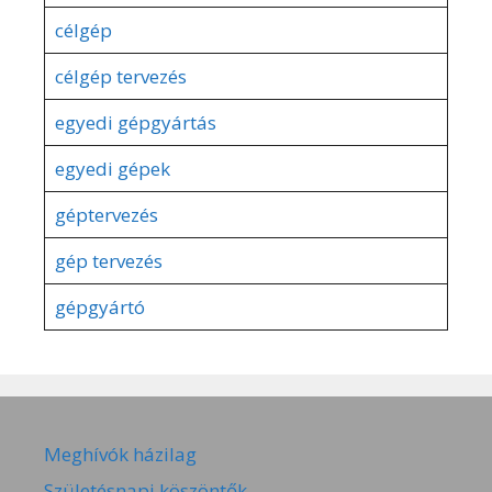
célgép
célgép tervezés
egyedi gépgyártás
egyedi gépek
géptervezés
gép tervezés
gépgyártó
Meghívók házilag
Születésnapi köszöntők