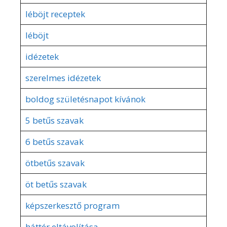
léböjt receptek
léböjt
idézetek
szerelmes idézetek
boldog születésnapot kívánok
5 betűs szavak
6 betűs szavak
ötbetűs szavak
öt betűs szavak
képszerkesztő program
háttér eltávolítása