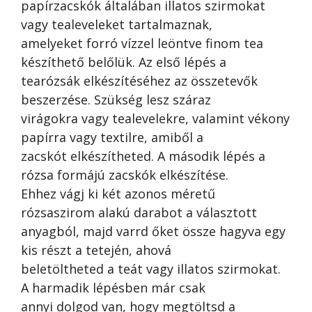
papírzacskók általában illatos szirmokat
vagy tealeveleket tartalmaznak,
amelyeket forró vízzel leöntve finom tea
készíthető belőlük. Az első lépés a
tearózsák elkészítéséhez az összetevők
beszerzése. Szükség lesz száraz
virágokra vagy tealevelekre, valamint vékony
papírra vagy textilre, amiből a
zacskót elkészítheted. A második lépés a
rózsa formájú zacskók elkészítése.
Ehhez vágj ki két azonos méretű
rózsaszirom alakú darabot a választott
anyagból, majd varrd őket össze hagyva egy
kis részt a tetején, ahová
beletöltheted a teát vagy illatos szirmokat.
A harmadik lépésben már csak
annyi dolgod van, hogy megtöltsd a