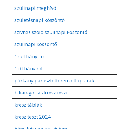
szülinapi meghívó
születésnapi köszöntő
szívhez szóló szülinapi köszöntő
szülinapi köszöntő
1 col hány cm
1 dl hány ml
párkány parasztétterem étlap árak
b kategóriás kresz teszt
kresz táblák
kresz teszt 2024
hány hét van egy évben