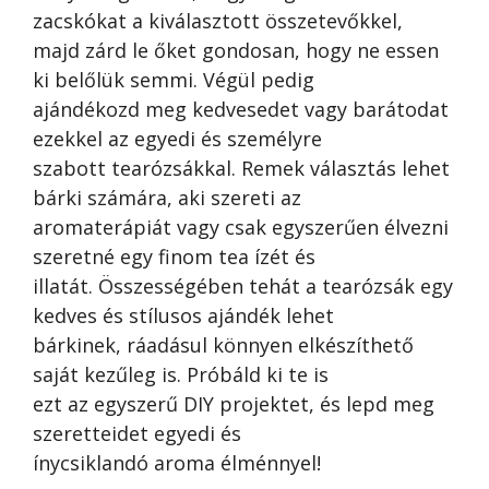
zacskókat a kiválasztott összetevőkkel,
majd zárd le őket gondosan, hogy ne essen
ki belőlük semmi. Végül pedig
ajándékozd meg kedvesedet vagy barátodat
ezekkel az egyedi és személyre
szabott tearózsákkal. Remek választás lehet
bárki számára, aki szereti az
aromaterápiát vagy csak egyszerűen élvezni
szeretné egy finom tea ízét és
illatát. Összességében tehát a tearózsák egy
kedves és stílusos ajándék lehet
bárkinek, ráadásul könnyen elkészíthető
saját kezűleg is. Próbáld ki te is
ezt az egyszerű DIY projektet, és lepd meg
szeretteidet egyedi és
ínycsiklandó aroma élménnyel!