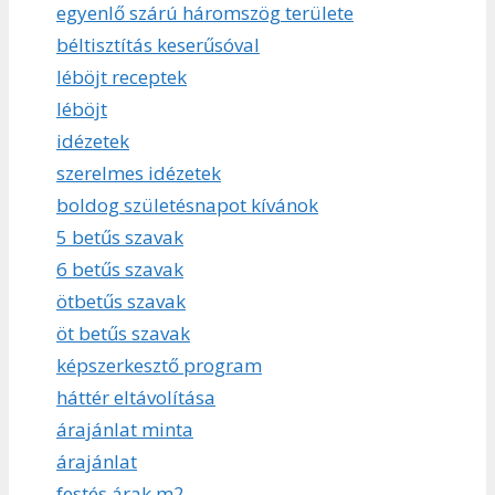
egyenlő szárú háromszög területe
béltisztítás keserűsóval
léböjt receptek
léböjt
idézetek
szerelmes idézetek
boldog születésnapot kívánok
5 betűs szavak
6 betűs szavak
ötbetűs szavak
öt betűs szavak
képszerkesztő program
háttér eltávolítása
árajánlat minta
árajánlat
festés árak m2