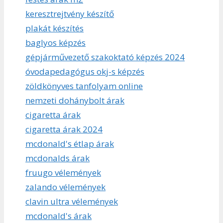
keresztrejtvény készítő
plakát készítés
baglyos képzés
gépjárművezető szakoktató képzés 2024
óvodapedagógus okj-s képzés
zöldkönyves tanfolyam online
nemzeti dohánybolt árak
cigaretta árak
cigaretta árak 2024
mcdonald's étlap árak
mcdonalds árak
fruugo vélemények
zalando vélemények
clavin ultra vélemények
mcdonald's árak