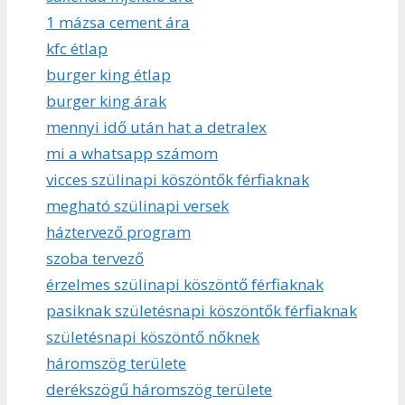
1 mázsa cement ára
kfc étlap
burger king étlap
burger king árak
mennyi idő után hat a detralex
mi a whatsapp számom
vicces szülinapi köszöntők férfiaknak
megható szülinapi versek
háztervező program
szoba tervező
érzelmes szülinapi köszöntő férfiaknak
pasiknak születésnapi köszöntők férfiaknak
születésnapi köszöntő nőknek
háromszög területe
derékszögű háromszög területe