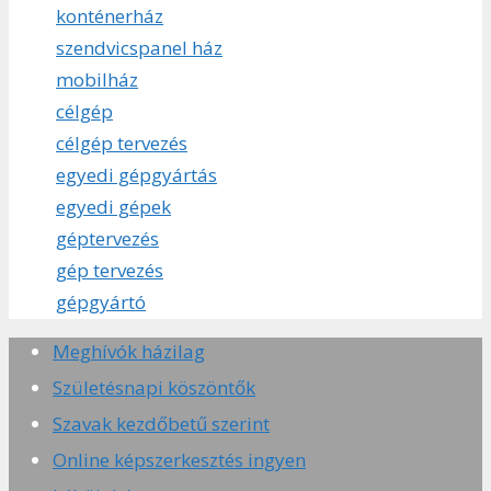
konténerház
szendvicspanel ház
mobilház
célgép
célgép tervezés
egyedi gépgyártás
egyedi gépek
géptervezés
gép tervezés
gépgyártó
Meghívók házilag
Születésnapi köszöntők
Szavak kezdőbetű szerint
Online képszerkesztés ingyen