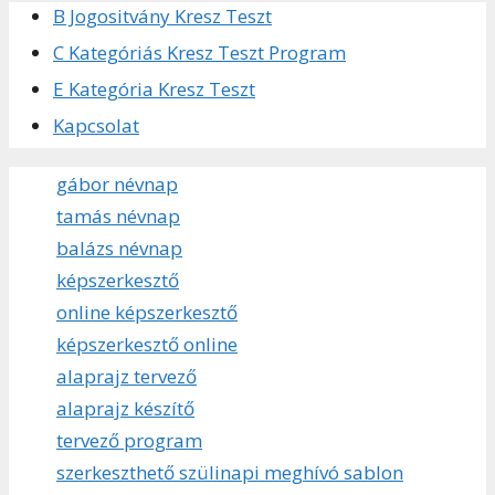
B Jogositvány Kresz Teszt
C Kategóriás Kresz Teszt Program
E Kategória Kresz Teszt
Kapcsolat
gábor névnap
tamás névnap
balázs névnap
képszerkesztő
online képszerkesztő
képszerkesztő online
alaprajz tervező
alaprajz készítő
tervező program
szerkeszthető szülinapi meghívó sablon