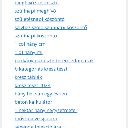
meghívó szerkesztő
szülinapi meghívó
születésnapi köszöntő
szívhez szóló szülinapi köszöntő
szülinapi köszöntő
1 col hány cm
1 dl hány ml
párkány parasztétterem étlap árak
b kategóriás kresz teszt
kresz táblák
kresz teszt 2024
hány hét van egy évben
beton kalkulátor
1 hektár hány négyzetméter
műszaki vizsga ára
saxenda injekció ára