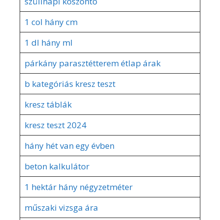
szülinapi köszöntő
1 col hány cm
1 dl hány ml
párkány parasztétterem étlap árak
b kategóriás kresz teszt
kresz táblák
kresz teszt 2024
hány hét van egy évben
beton kalkulátor
1 hektár hány négyzetméter
műszaki vizsga ára