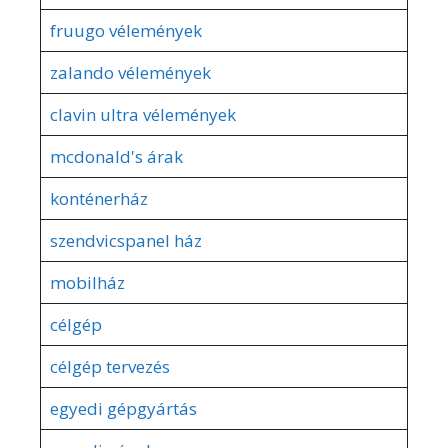
fruugo vélemények
zalando vélemények
clavin ultra vélemények
mcdonald's árak
konténerház
szendvicspanel ház
mobilház
célgép
célgép tervezés
egyedi gépgyártás