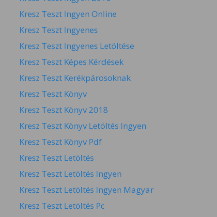
Kresz Teszt Ingyen Online
Kresz Teszt Ingyenes
Kresz Teszt Ingyenes Letöltése
Kresz Teszt Képes Kérdések
Kresz Teszt Kerékpárosoknak
Kresz Teszt Könyv
Kresz Teszt Könyv 2018
Kresz Teszt Könyv Letöltés Ingyen
Kresz Teszt Könyv Pdf
Kresz Teszt Letöltés
Kresz Teszt Letöltés Ingyen
Kresz Teszt Letöltés Ingyen Magyar
Kresz Teszt Letöltés Pc