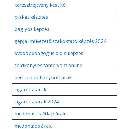
keresztrejtvény készítő
plakát készítés
baglyos képzés
gépjárművezető szakoktató képzés 2024
óvodapedagógus okj-s képzés
zöldkönyves tanfolyam online
nemzeti dohánybolt árak
cigaretta árak
cigaretta árak 2024
mcdonald's étlap árak
mcdonalds árak