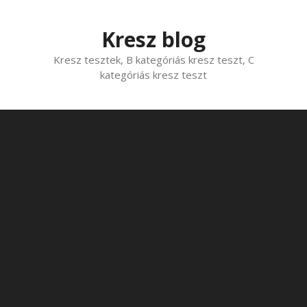
Kilépés
a
Kresz blog
tartalomba
Kresz tesztek, B kategóriás kresz teszt, C
kategóriás kresz teszt