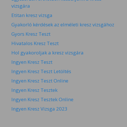
vizsgára
Etitan kresz vizsga
Gyakorló kérdések az elméleti kresz vizsgához
Gyors Kresz Teszt
Hivatalos Kresz Teszt
Hol gyakoroljak a kresz vizsgára
Ingyen Kresz Teszt
Ingyen Kresz Teszt Letöltés
Ingyen Kresz Teszt Online
Ingyen Kresz Tesztek
Ingyen Kresz Tesztek Online
Ingyen Kresz Vizsga 2023