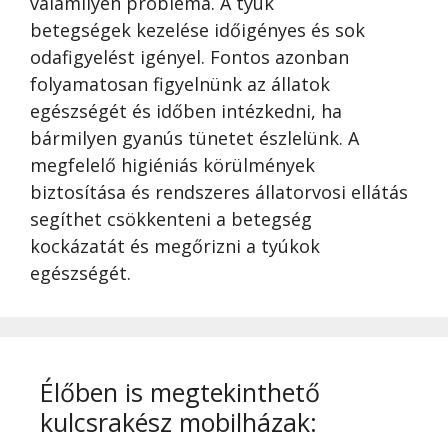
valamilyen probléma. A tyúk
betegségek kezelése időigényes és sok
odafigyelést igényel. Fontos azonban
folyamatosan figyelnünk az állatok
egészségét és időben intézkedni, ha
bármilyen gyanús tünetet észlelünk. A
megfelelő higiéniás körülmények
biztosítása és rendszeres állatorvosi ellátás
segíthet csökkenteni a betegség
kockázatát és megőrizni a tyúkok
egészségét.
Élőben is megtekinthető
kulcsrakész mobilházak: