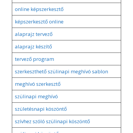
online képszerkesztő
képszerkesztő online
alaprajz tervező
alaprajz készítő
tervező program
szerkeszthető szülinapi meghívó sablon
meghívó szerkesztő
szülinapi meghívó
születésnapi köszöntő
szívhez szóló szülinapi köszöntő