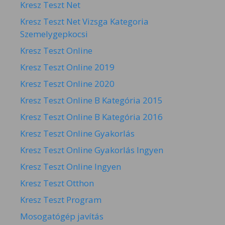
Kresz Teszt Net
Kresz Teszt Net Vizsga Kategoria
Szemelygepkocsi
Kresz Teszt Online
Kresz Teszt Online 2019
Kresz Teszt Online 2020
Kresz Teszt Online B Kategória 2015
Kresz Teszt Online B Kategória 2016
Kresz Teszt Online Gyakorlás
Kresz Teszt Online Gyakorlás Ingyen
Kresz Teszt Online Ingyen
Kresz Teszt Otthon
Kresz Teszt Program
Mosogatógép javítás