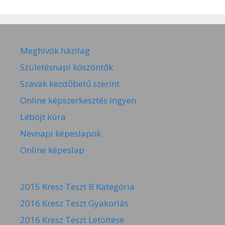
Meghívók házilag
Születésnapi köszöntők
Szavak kezdőbetű szerint
Online képszerkesztés ingyen
Léböjt kúra
Névnapi képeslapok
Online képeslap
2015 Kresz Teszt B Kategória
2016 Kresz Teszt Gyakorlás
2016 Kresz Teszt Letöltése