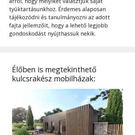
arról, hogy melyiket választjuk saját
tyúktartásunkhoz. Érdemes alaposan
tájékozódni és tanulmányozni az adott
fajta jellemzőit, hogy a lehető legjobb
gondoskodást nyújthassuk nekik.
Élőben is megtekinthető
kulcsrakész mobilházak: