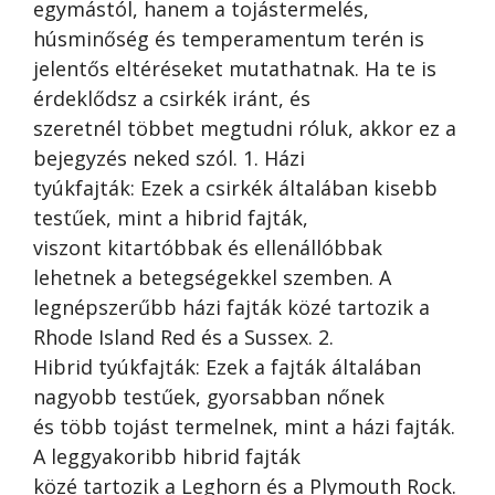
egymástól, hanem a tojástermelés,
húsminőség és temperamentum terén is
jelentős eltéréseket mutathatnak. Ha te is
érdeklődsz a csirkék iránt, és
szeretnél többet megtudni róluk, akkor ez a
bejegyzés neked szól. 1. Házi
tyúkfajták: Ezek a csirkék általában kisebb
testűek, mint a hibrid fajták,
viszont kitartóbbak és ellenállóbbak
lehetnek a betegségekkel szemben. A
legnépszerűbb házi fajták közé tartozik a
Rhode Island Red és a Sussex. 2.
Hibrid tyúkfajták: Ezek a fajták általában
nagyobb testűek, gyorsabban nőnek
és több tojást termelnek, mint a házi fajták.
A leggyakoribb hibrid fajták
közé tartozik a Leghorn és a Plymouth Rock.