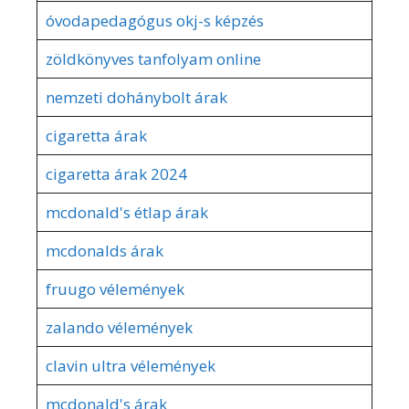
óvodapedagógus okj-s képzés
zöldkönyves tanfolyam online
nemzeti dohánybolt árak
cigaretta árak
cigaretta árak 2024
mcdonald's étlap árak
mcdonalds árak
fruugo vélemények
zalando vélemények
clavin ultra vélemények
mcdonald's árak