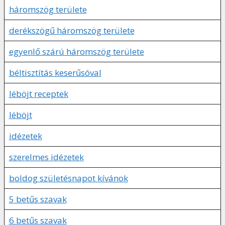
háromszög területe
derékszögű háromszög területe
egyenlő szárú háromszög területe
béltisztítás keserűsóval
léböjt receptek
léböjt
idézetek
szerelmes idézetek
boldog születésnapot kívánok
5 betűs szavak
6 betűs szavak