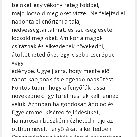
be őket egy vékony réteg földdel,
majd locsold meg őket vízzel. Ne felejtsd el
naponta ellenőrizni a talaj
nedvességtartalmát, és szükség esetén
locsold meg őket. Amikor a magok
csíráznak és elkezdenek növekedni,
átültetheted őket egy kisebb cserépbe
vagy
edénybe. Ügyelj arra, hogy megfelelő
tápot kapjanak és elegendő napsütést.
Fontos tudni, hogy a fenyőfák lassan
növekednek, így türelmesnek kell lenned
velük. Azonban ha gondosan ápolod és
figyelemmel kíséred fejlődésüket,
hamarosan büszkén nézheted majd az
otthon nevelt fenyőfákat a kertedben.
Összességében tehát a fenyő szaporítása