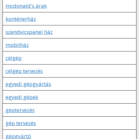
mcdonald's árak
konténerház
szendvicspanel ház
mobilház
célgép
célgép tervezés
egyedi gépgyártás
egyedi gépek
géptervezés
gép tervezés
gépgyártó