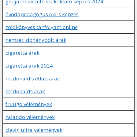
gépjárművezető szakoktató képzés 2024
óvodapedagógus okj-s képzés
zöldkönyves tanfolyam online
nemzeti dohánybolt árak
cigaretta árak
cigaretta árak 2024
mcdonald's étlap árak
mcdonalds árak
fruugo vélemények
zalando vélemények
clavin ultra vélemények