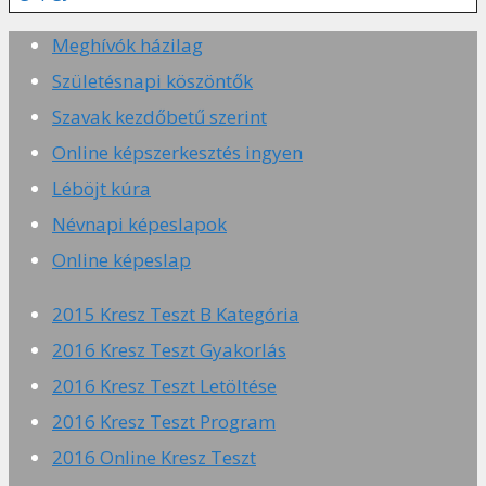
Meghívók házilag
Születésnapi köszöntők
Szavak kezdőbetű szerint
Online képszerkesztés ingyen
Léböjt kúra
Névnapi képeslapok
Online képeslap
2015 Kresz Teszt B Kategória
2016 Kresz Teszt Gyakorlás
2016 Kresz Teszt Letöltése
2016 Kresz Teszt Program
2016 Online Kresz Teszt