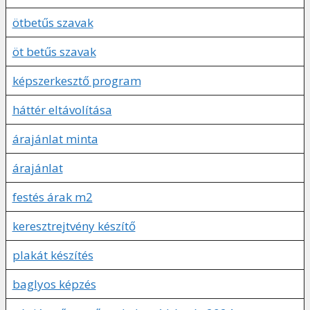
ötbetűs szavak
öt betűs szavak
képszerkesztő program
háttér eltávolítása
árajánlat minta
árajánlat
festés árak m2
keresztrejtvény készítő
plakát készítés
baglyos képzés