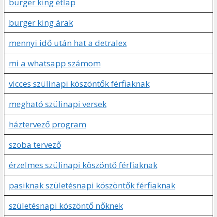
burger king étlap
burger king árak
mennyi idő után hat a detralex
mi a whatsapp számom
vicces szülinapi köszöntők férfiaknak
megható szülinapi versek
háztervező program
szoba tervező
érzelmes szülinapi köszöntő férfiaknak
pasiknak születésnapi köszöntők férfiaknak
születésnapi köszöntő nőknek