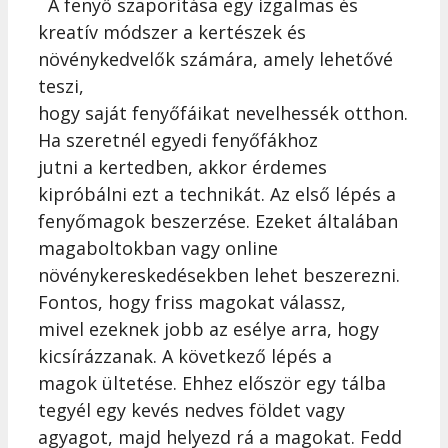
A fenyő szaporítása egy izgalmas és
kreatív módszer a kertészek és
növénykedvelők számára, amely lehetővé
teszi,
hogy saját fenyőfáikat nevelhessék otthon.
Ha szeretnél egyedi fenyőfákhoz
jutni a kertedben, akkor érdemes
kipróbálni ezt a technikát. Az első lépés a
fenyőmagok beszerzése. Ezeket általában
magaboltokban vagy online
növénykereskedésekben lehet beszerezni.
Fontos, hogy friss magokat válassz,
mivel ezeknek jobb az esélye arra, hogy
kicsírázzanak. A következő lépés a
magok ültetése. Ehhez először egy tálba
tegyél egy kevés nedves földet vagy
agyagot, majd helyezd rá a magokat. Fedd