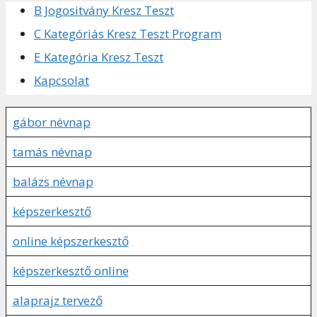
B Jogositvány Kresz Teszt
C Kategóriás Kresz Teszt Program
E Kategória Kresz Teszt
Kapcsolat
gábor névnap
tamás névnap
balázs névnap
képszerkesztő
online képszerkesztő
képszerkesztő online
alaprajz tervező