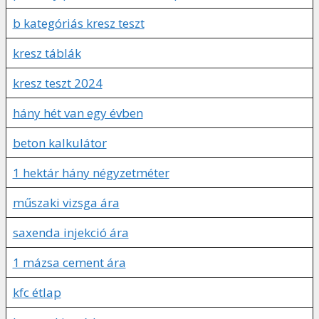
b kategóriás kresz teszt
kresz táblák
kresz teszt 2024
hány hét van egy évben
beton kalkulátor
1 hektár hány négyzetméter
műszaki vizsga ára
saxenda injekció ára
1 mázsa cement ára
kfc étlap