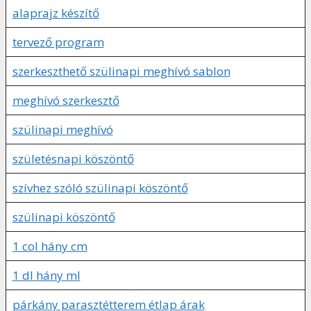
alaprajz készítő
tervező program
szerkeszthető szülinapi meghívó sablon
meghívó szerkesztő
szülinapi meghívó
születésnapi köszöntő
szívhez szóló szülinapi köszöntő
szülinapi köszöntő
1 col hány cm
1 dl hány ml
párkány parasztétterem étlap árak