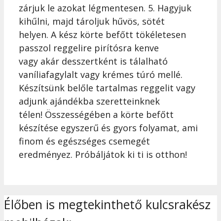
zárjuk le azokat légmentesen. 5. Hagyjuk
kihűlni, majd tároljuk hűvös, sötét
helyen. A kész körte befőtt tökéletesen
passzol reggelire pirítósra kenve
vagy akár desszertként is tálalható
vaníliafagylalt vagy krémes túró mellé.
Készítsünk belőle tartalmas reggelit vagy
adjunk ajándékba szeretteinknek
télen! Összességében a körte befőtt
készítése egyszerű és gyors folyamat, ami
finom és egészséges csemegét
eredményez. Próbáljátok ki ti is otthon!
Élőben is megtekinthető kulcsrakész