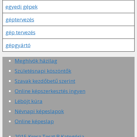
egyedi gépek
géptervezés
gép tervezés
gépgyártó
Meghívók házilag
Születésnapi köszöntők
Szavak kezdőbetű szerint
Online képszerkesztés ingyen
Léböjt kúra
Névnapi képeslapok
Online képeslap
2015 Kresz Teszt B Kategória