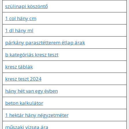
szülinapi köszöntő
1 col hány cm
1 dl hány ml
párkány parasztétterem étlap árak
b kategóriás kresz teszt
kresz táblák
kresz teszt 2024
hány hét van egy évben
beton kalkulátor
1 hektár hány négyzetméter
műszaki vizsga ára