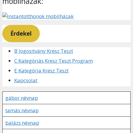
mobilházak:
Érdekel
B Jogositvány Kresz Teszt
C Kategóriás Kresz Teszt Program
E Kategória Kresz Teszt
Kapcsolat
gábor névnap
tamás névnap
balázs névnap