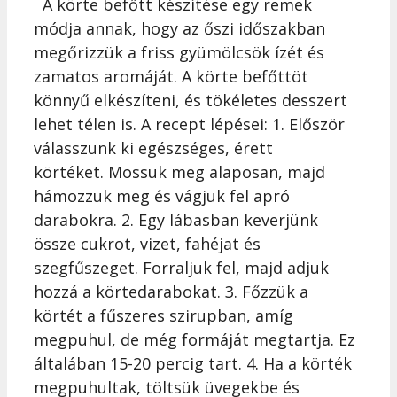
A körte befőtt készítése egy remek
módja annak, hogy az őszi időszakban
megőrizzük a friss gyümölcsök ízét és
zamatos aromáját. A körte befőttöt
könnyű elkészíteni, és tökéletes desszert
lehet télen is. A recept lépései: 1. Először
válasszunk ki egészséges, érett
körtéket. Mossuk meg alaposan, majd
hámozzuk meg és vágjuk fel apró
darabokra. 2. Egy lábasban keverjünk
össze cukrot, vizet, fahéjat és
szegfűszeget. Forraljuk fel, majd adjuk
hozzá a körtedarabokat. 3. Főzzük a
körtét a fűszeres szirupban, amíg
megpuhul, de még formáját megtartja. Ez
általában 15-20 percig tart. 4. Ha a körték
megpuhultak, töltsük üvegekbe és