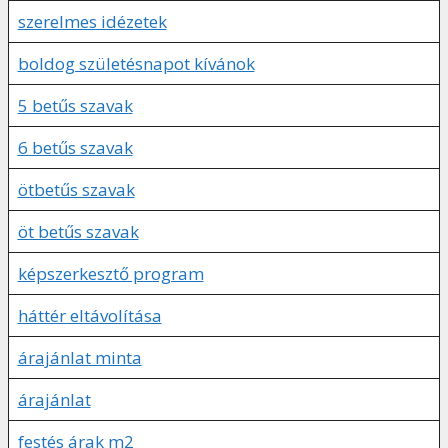
szerelmes idézetek
boldog születésnapot kívánok
5 betűs szavak
6 betűs szavak
ötbetűs szavak
öt betűs szavak
képszerkesztő program
háttér eltávolítása
árajánlat minta
árajánlat
festés árak m2