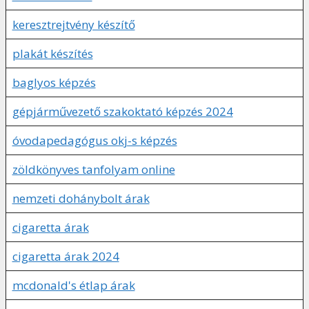
keresztrejtvény készítő
plakát készítés
baglyos képzés
gépjárművezető szakoktató képzés 2024
óvodapedagógus okj-s képzés
zöldkönyves tanfolyam online
nemzeti dohánybolt árak
cigaretta árak
cigaretta árak 2024
mcdonald's étlap árak