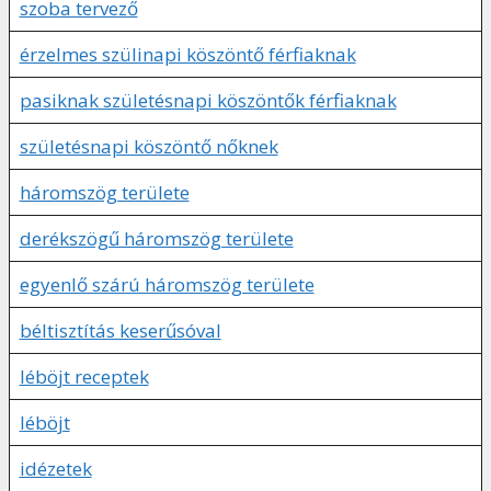
szoba tervező
érzelmes szülinapi köszöntő férfiaknak
pasiknak születésnapi köszöntők férfiaknak
születésnapi köszöntő nőknek
háromszög területe
derékszögű háromszög területe
egyenlő szárú háromszög területe
béltisztítás keserűsóval
léböjt receptek
léböjt
idézetek