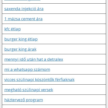
saxenda injekció ára
1 mázsa cement ára
kfc étlap
burger king étlap
burger king árak
mennyi idő után hat a detralex
mi a whatsapp számom
vicces szülinapi köszöntők férfiaknak
megható szülinapi versek
háztervező program