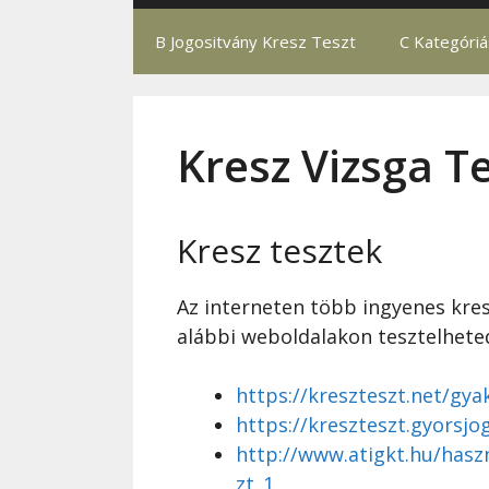
B Jogositvány Kresz Teszt
C Kategóri
Kresz Vizsga T
Kresz tesztek
Az interneten több ingyenes kresz
alábbi weboldalakon tesztelhete
https://kreszteszt.net/gya
https://kreszteszt.gyorsjo
http://www.atigkt.hu/hasz
zt_1