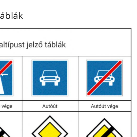
táblák