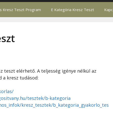
ás Kresz Teszt Program
E Kategória Kresz Teszt
Kapc
eszt
 teszt elérhető. A teljesség igénye nélkül az
d a kresz tudásod:
korlas/
gositvany.hu/tesztek/b-kategoria
nos_infok/kresz_tesztek/b_kategoria_gyakorlo_tes