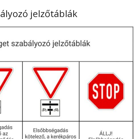
ályozó jelzőtáblák