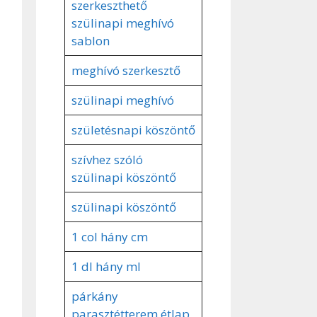
szerkeszthető
szülinapi meghívó
sablon
meghívó szerkesztő
szülinapi meghívó
születésnapi köszöntő
szívhez szóló
szülinapi köszöntő
szülinapi köszöntő
1 col hány cm
1 dl hány ml
párkány
parasztétterem étlap