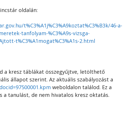
incstár oldalán:
ncstar.gov.hu/t%C3%A1j%C3%A9koztat%C3%B3k/46-a-
eretek-tanfolyam-%C3%A9s-vizsga-
jtott-t%C3%A1mogat%C3%A1s-2.html
 a kresz táblákat összegyűjtve, letölthető
ális állapot szerint. Az aktuális szabályozást a
y?docid=97500001.kpm
weboldalon találod. Ez a
s a tanulást, de nem hivatalos kresz oktatás.