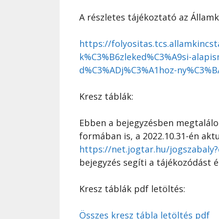
A részletes tájékoztató az Államk
https://folyositas.tcs.allamki
k%C3%B6zleked%C3%A9si-alapism
d%C3%ADj%C3%A1hoz-ny%C3%BA
Kresz táblák:
Ebben a bejegyzésben megtalálod
formában is, a 2022.10.31-én aktu
https://net.jogtar.hu/jogszabal
bejegyzés segíti a tájékozódást é
Kresz táblák pdf letöltés:
Összes kresz tábla letöltés pdf