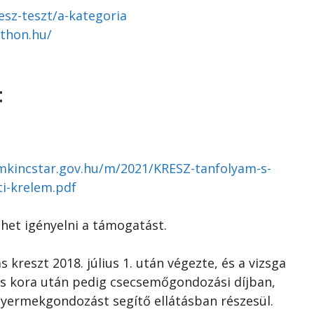
esz-teszt/a-kategoria
thon.hu/
:
lamkincstar.gov.hu/m/2021/KRESZ-tanfolyam-s-
ti-krelem.pdf
ehet igényelni a támogatást.
s kreszt 2018. július 1. után végezte, és a vizsga
es kora után pedig csecsemőgondozási díjban,
yermekgondozást segítő ellátásban részesül.