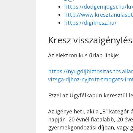
https://dodgemjogsi.hu/kr
http://www.kresztanulasot
https://digikresz.hu/
Kresz visszaigénylés
Az elektronikus űrlap linkje:
https://nyugdijbiztositas.tcs.al
vizsga-djhoz-nyjtott-tmogats-irn
Ezzel az Ügyfélkapun keresztül l
Az igényelheti, aki a „B” kategóriá
napján 20 évnél fiatalabb, 20 év
gyermekgondozási díjban, vagy g