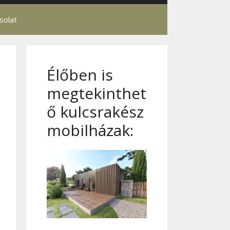
solat
Élőben is
megtekinthet
ő kulcsrakész
mobilházak: