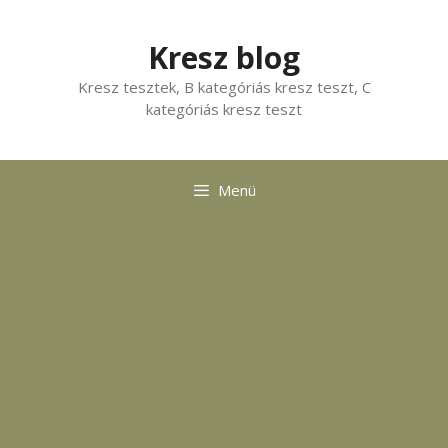
Kilépés
a
Kresz blog
tartalomba
Kresz tesztek, B kategóriás kresz teszt, C
kategóriás kresz teszt
Menü