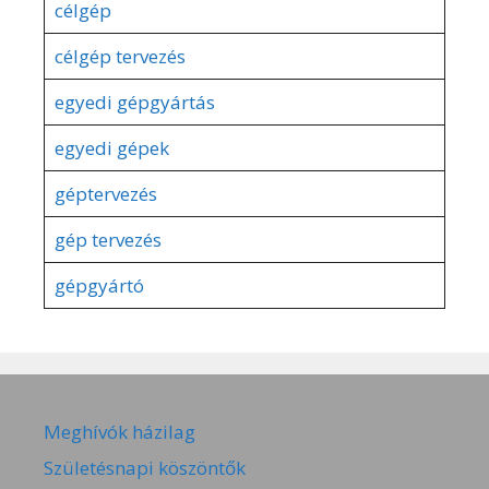
célgép
célgép tervezés
egyedi gépgyártás
egyedi gépek
géptervezés
gép tervezés
gépgyártó
Meghívók házilag
Születésnapi köszöntők