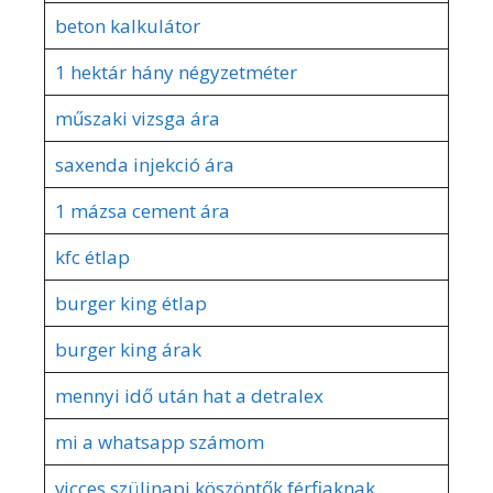
beton kalkulátor
1 hektár hány négyzetméter
műszaki vizsga ára
saxenda injekció ára
1 mázsa cement ára
kfc étlap
burger king étlap
burger king árak
mennyi idő után hat a detralex
mi a whatsapp számom
vicces szülinapi köszöntők férfiaknak