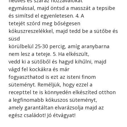
nedves és száraz hozzávalókat
egymással, majd öntsd a masszát a tepsibe
és simítsd el egyenletesen. 4. A
tetejét szórd meg bőségesen
kókuszreszelékkel, majd tedd be a sütőbe és
süsd
körülbelül 25-30 percig, amíg aranybarna
nem lesz a teteje. 5. Ha elkészült,
vedd ki a sütőből és hagyd kihűlni, majd
vágd fel kockákra és már
fogyaszthatod is ezt az isteni finom
süteményt. Reméljük, hogy ezzel a
recepttel te is könnyedén elkészíted otthon
a legfinomabb kókuszos süteményt,
amely garantáltan elvarázsolja majd az
egész családot! Jó étvágyat!