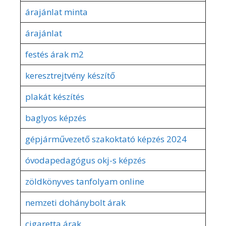
árajánlat minta
árajánlat
festés árak m2
keresztrejtvény készítő
plakát készítés
baglyos képzés
gépjárművezető szakoktató képzés 2024
óvodapedagógus okj-s képzés
zöldkönyves tanfolyam online
nemzeti dohánybolt árak
cigaretta árak