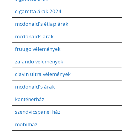
cigaretta árak 2024
mcdonald's étlap árak
mcdonalds árak
fruugo vélemények
zalando vélemények
clavin ultra vélemények
mcdonald's árak
konténerház
szendvicspanel ház
mobilház