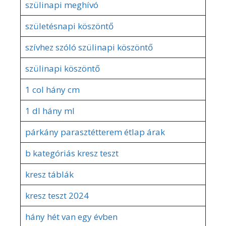
szülinapi meghívó
születésnapi köszöntő
szívhez szóló szülinapi köszöntő
szülinapi köszöntő
1 col hány cm
1 dl hány ml
párkány parasztétterem étlap árak
b kategóriás kresz teszt
kresz táblák
kresz teszt 2024
hány hét van egy évben