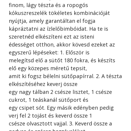
finom, lágy tészta és a ropogós
kókuszreszelék tökéletes kombinációját
nyújtja, amely garantáltan el fogja
kápráztatni az ízlelőbimbóidat. Ha te is
szeretnéd elkészíteni ezt az isteni
édességet otthon, akkor kövesd ezeket az
egyszerű lépéseket: 1. Először is
melegítsd elő a sütőt 180 fokra, és készíts
elő egy közepes méretű tepsit,
amit ki fogsz bélelni sütőpapírral. 2. A tészta
elkészítéséhez keverj össze
egy nagy tálban 2 csésze lisztet, 1 csésze
cukrot, 1 teáskanál sütőport és
egy csipet sót. Egy másik edényben pedig
verj fel 2 tojást és keverd össze 1
csésze olvasztott vajjal. 3. Keverd össze a