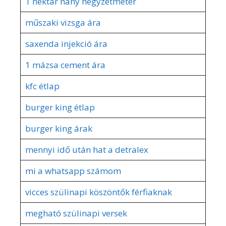
1 hektár hány négyzetméter
műszaki vizsga ára
saxenda injekció ára
1 mázsa cement ára
kfc étlap
burger king étlap
burger king árak
mennyi idő után hat a detralex
mi a whatsapp számom
vicces szülinapi köszöntők férfiaknak
megható szülinapi versek