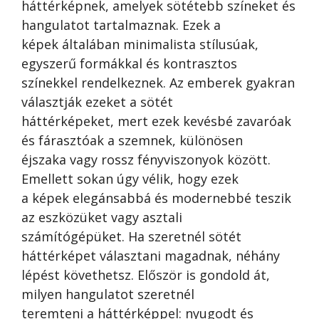
háttérképnek, amelyek sötétebb színeket és
hangulatot tartalmaznak. Ezek a
képek általában minimalista stílusúak,
egyszerű formákkal és kontrasztos
színekkel rendelkeznek. Az emberek gyakran
választják ezeket a sötét
háttérképeket, mert ezek kevésbé zavaróak
és fárasztóak a szemnek, különösen
éjszaka vagy rossz fényviszonyok között.
Emellett sokan úgy vélik, hogy ezek
a képek elegánsabbá és modernebbé teszik
az eszközüket vagy asztali
számítógépüket. Ha szeretnél sötét
háttérképet választani magadnak, néhány
lépést követhetsz. Először is gondold át,
milyen hangulatot szeretnél
teremteni a háttérképpel: nyugodt és