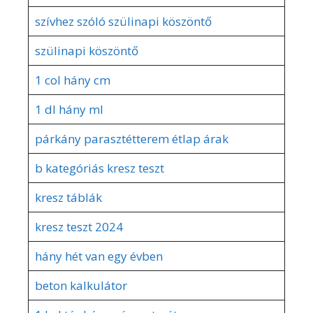
szívhez szóló szülinapi köszöntő
szülinapi köszöntő
1 col hány cm
1 dl hány ml
párkány parasztétterem étlap árak
b kategóriás kresz teszt
kresz táblák
kresz teszt 2024
hány hét van egy évben
beton kalkulátor