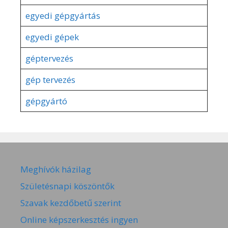
egyedi gépgyártás
egyedi gépek
géptervezés
gép tervezés
gépgyártó
Meghívók házilag
Születésnapi köszöntők
Szavak kezdőbetű szerint
Online képszerkesztés ingyen