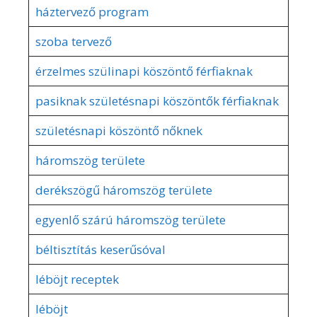
háztervező program
szoba tervező
érzelmes szülinapi köszöntő férfiaknak
pasiknak születésnapi köszöntők férfiaknak
születésnapi köszöntő nőknek
háromszög területe
derékszögű háromszög területe
egyenlő szárú háromszög területe
béltisztítás keserűsóval
léböjt receptek
léböjt