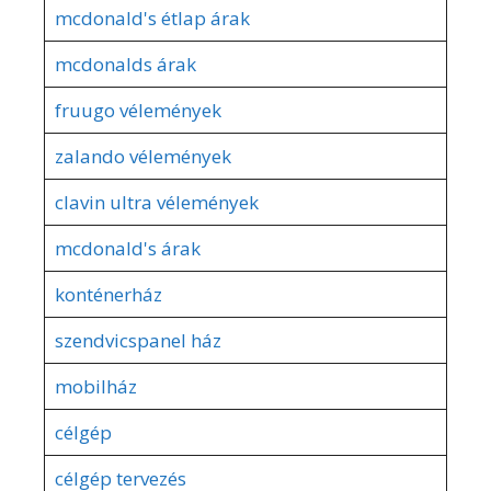
mcdonald's étlap árak
mcdonalds árak
fruugo vélemények
zalando vélemények
clavin ultra vélemények
mcdonald's árak
konténerház
szendvicspanel ház
mobilház
célgép
célgép tervezés