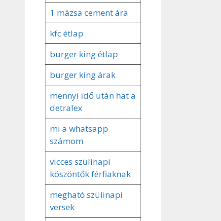
1 mázsa cement ára
kfc étlap
burger king étlap
burger king árak
mennyi idő után hat a
detralex
mi a whatsapp
számom
vicces szülinapi
köszöntők férfiaknak
megható szülinapi
versek