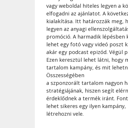
vagy weboldal hiteles legyen a k
elfogadni az ajánlatot. A követ
kialakítása. Itt határozzák meg,
legyen az anyagi ellenszolgáltat
promóció. A harmadik lépésben k
lehet egy fotó vagy videó poszt 
akár egy podcast epizód. Végül 
Ezen keresztül lehet látni, hogy
tartalom kampány, és mit lehetn
Összességében
a szponzorált tartalom nagyon h
stratégiájának, hiszen segít elér
érdeklődnek a termék iránt. Fon
lehet sikeres egy ilyen kampány, 
létrehozni vele.