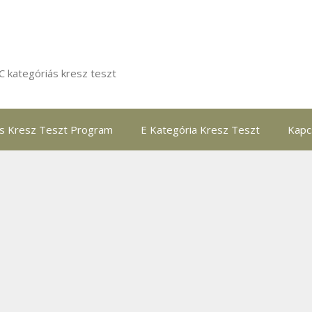
C kategóriás kresz teszt
ás Kresz Teszt Program
E Kategória Kresz Teszt
Kapc