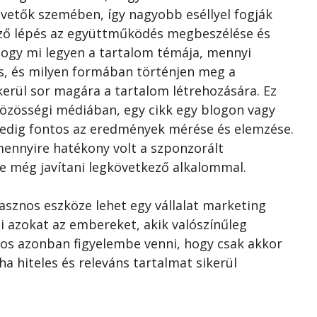
övetők szemében, így nagyobb eséllyel fogják
kező lépés az együttműködés megbeszélése és
 hogy mi legyen a tartalom témája, mennyi
ás, és milyen formában történjen meg a
erül sor magára a tartalom létrehozására. Ez
közösségi médiában, egy cikk egy blogon vagy
pedig fontos az eredmények mérése és elemzése.
 mennyire hatékony volt a szponzorált
e még javítani legkövetkező alkalommal.
asznos eszköze lehet egy vállalat marketing
ni azokat az embereket, akik valószínűleg
tos azonban figyelembe venni, hogy csak akkor
ha hiteles és releváns tartalmat sikerül