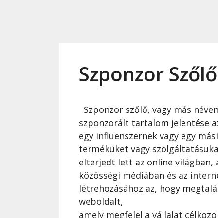
Szponzor Szőlő
Szponzor szőlő, vagy más néve
szponzorált tartalom jelentése az
egy influenszernek vagy egy má
terméküket vagy szolgáltatásuka
elterjedt lett az online világban
közösségi médiában és az interne
létrehozásához az, hogy megtalál
weboldalt,
amely megfelel a vállalat célköz