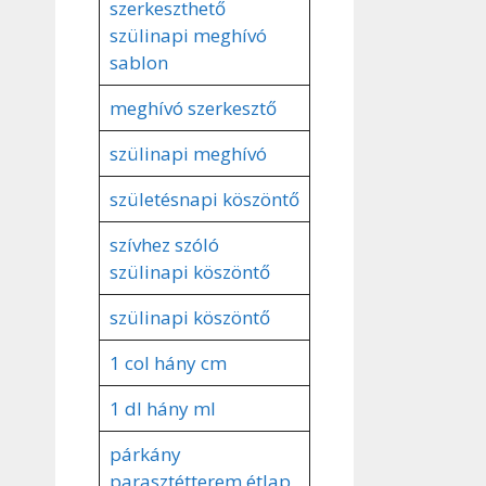
szerkeszthető
szülinapi meghívó
sablon
meghívó szerkesztő
szülinapi meghívó
születésnapi köszöntő
szívhez szóló
szülinapi köszöntő
szülinapi köszöntő
1 col hány cm
1 dl hány ml
párkány
parasztétterem étlap