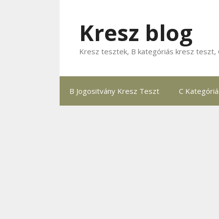
Kilépés
a
Kresz blog
tartalomba
Kresz tesztek, B kategóriás kresz teszt, 
B Jogositvány Kresz Teszt
C Kategóri