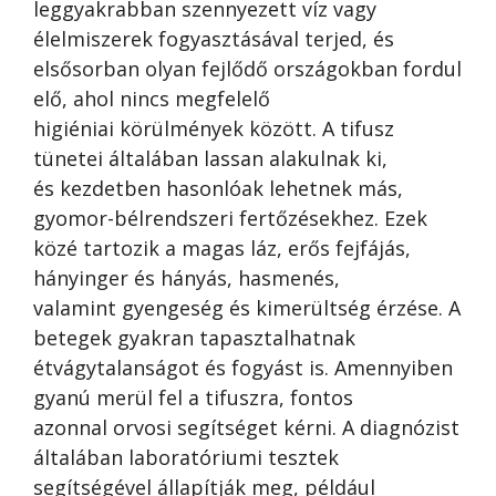
leggyakrabban szennyezett víz vagy
élelmiszerek fogyasztásával terjed, és
elsősorban olyan fejlődő országokban fordul
elő, ahol nincs megfelelő
higiéniai körülmények között. A tifusz
tünetei általában lassan alakulnak ki,
és kezdetben hasonlóak lehetnek más,
gyomor-bélrendszeri fertőzésekhez. Ezek
közé tartozik a magas láz, erős fejfájás,
hányinger és hányás, hasmenés,
valamint gyengeség és kimerültség érzése. A
betegek gyakran tapasztalhatnak
étvágytalanságot és fogyást is. Amennyiben
gyanú merül fel a tifuszra, fontos
azonnal orvosi segítséget kérni. A diagnózist
általában laboratóriumi tesztek
segítségével állapítják meg, például