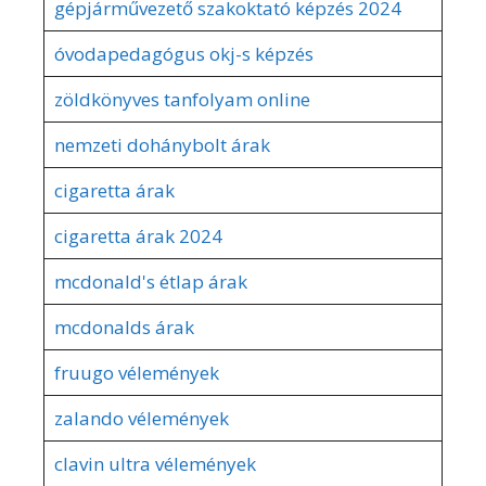
gépjárművezető szakoktató képzés 2024
óvodapedagógus okj-s képzés
zöldkönyves tanfolyam online
nemzeti dohánybolt árak
cigaretta árak
cigaretta árak 2024
mcdonald's étlap árak
mcdonalds árak
fruugo vélemények
zalando vélemények
clavin ultra vélemények