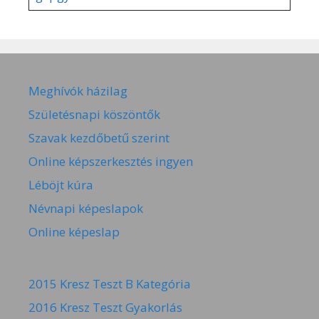
Meghívók házilag
Születésnapi köszöntők
Szavak kezdőbetű szerint
Online képszerkesztés ingyen
Léböjt kúra
Névnapi képeslapok
Online képeslap
2015 Kresz Teszt B Kategória
2016 Kresz Teszt Gyakorlás