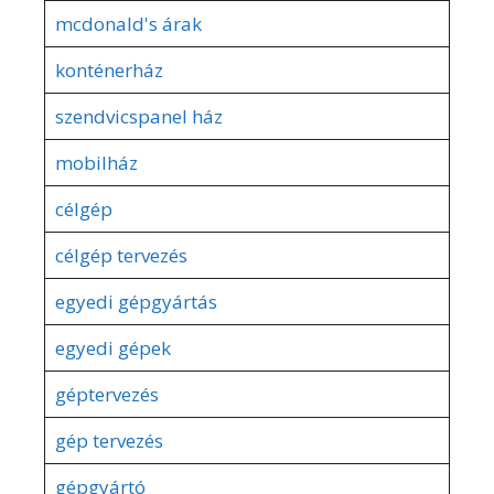
mcdonald's árak
konténerház
szendvicspanel ház
mobilház
célgép
célgép tervezés
egyedi gépgyártás
egyedi gépek
géptervezés
gép tervezés
gépgyártó