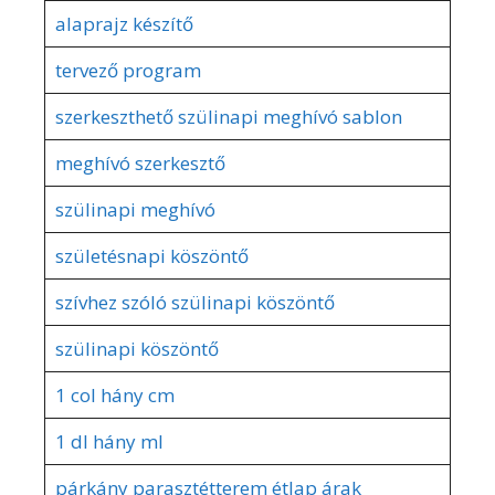
alaprajz készítő
tervező program
szerkeszthető szülinapi meghívó sablon
meghívó szerkesztő
szülinapi meghívó
születésnapi köszöntő
szívhez szóló szülinapi köszöntő
szülinapi köszöntő
1 col hány cm
1 dl hány ml
párkány parasztétterem étlap árak