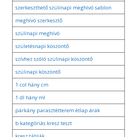
szerkeszthető szülinapi meghívó sablon
meghívó szerkesztő
szülinapi meghívó
születésnapi köszöntő
szívhez szóló szülinapi köszöntő
szülinapi köszöntő
1 col hány cm
1 dl hány ml
párkány parasztétterem étlap árak
b kategóriás kresz teszt
kresz táblák