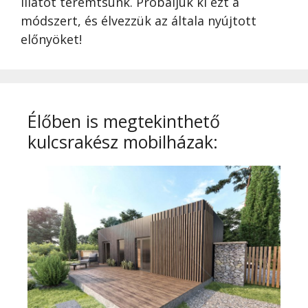
illatot teremtsünk. Próbáljuk ki ezt a
módszert, és élvezzük az általa nyújtott
előnyöket!
Élőben is megtekinthető
kulcsrakész mobilházak: