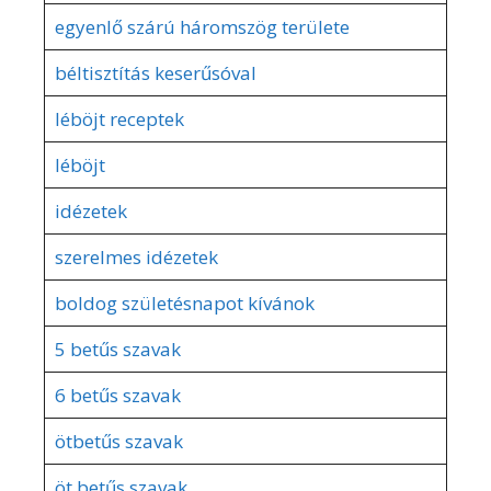
egyenlő szárú háromszög területe
béltisztítás keserűsóval
léböjt receptek
léböjt
idézetek
szerelmes idézetek
boldog születésnapot kívánok
5 betűs szavak
6 betűs szavak
ötbetűs szavak
öt betűs szavak