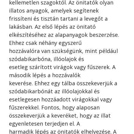
kellemetlen szagoktól. Az önitatók olyan
illatos anyagok, amelyek segítenek
frissíteni és tisztán tartani a levegőt a
lakásban. Az első lépés az önitató
elkészítéséhez az alapanyagok beszerzése.
Ehhez csak néhány egyszerű
hozzávalóra van szükségünk, mint például
szódabikarbóna, illóolajok és
esetleg szárított virágok vagy fűszerek. A
második lépés a hozzávalók
keverése. Ehhez egy tálba összekeverjük a
szódabikarbónát az illóolajokkal és
esetlegesen hozzáadott virágokkal vagy
fűszerekkel. Fontos, hogy alaposan
összekeverjük a keveréket, hogy az illat
egyenletesen terjedjen el. A
harmadik lépés az önitatók elhelyezése. A